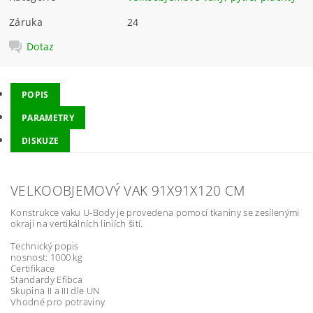
Záruka
24
Dotaz
POPIS
PARAMETRY
DISKUZE
VELKOOBJEMOVÝ VAK 91X91X120 CM
Konstrukce vaku U-Body je provedena pomocí tkaniny se zesílenými
okraji na vertikálních liniích šití.
Technický popis
nosnost: 1000 kg
Certifikace
Standardy Efibca
Skupina II a III dle UN
Vhodné pro potraviny