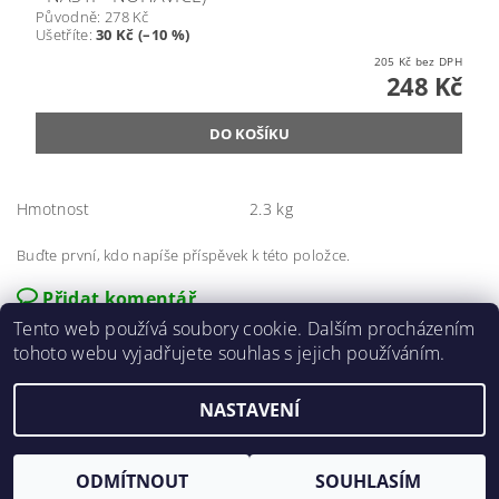
Původně:
278 Kč
Ušetříte
:
30 Kč (–10 %)
205 Kč bez DPH
248 Kč
Hmotnost
2.3 kg
Buďte první, kdo napíše příspěvek k této položce.
Přidat komentář
Tento web používá soubory cookie. Dalším procházením
tohoto webu vyjadřujete souhlas s jejich používáním.
NASTAVENÍ
2026 ©
E-agro.cz
, všechna práva vyhrazena
Vytvořil Shoptet
ODMÍTNOUT
SOUHLASÍM