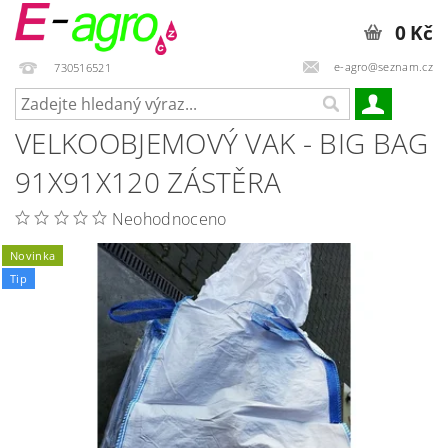
0 Kč
e-agro@seznam.cz
730516521
VELKOOBJEMOVÝ VAK - BIG BAG
91X91X120 ZÁSTĚRA
Neohodnoceno
Novinka
Tip