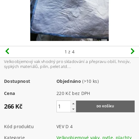
1
z 4
Velkoobjemový vak vhodný pro skladování a přepravu obilí, hnojiv,
sypkých materiálů, pilin, pelet atd....
Dostupnost
Objednáno
(>10 ks)
Cena
220 Kč bez DPH
266 Kč
Kód produktu
VEV D 4
Kategorie
Velkoobjemové vaky, pytle, plachty