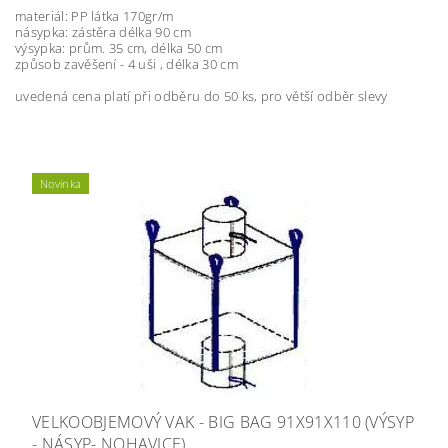
materiál: PP látka 170gr/m
násypka: zástěra délka 90 cm
výsypka: prům. 35 cm, délka 50 cm
způsob zavěšení - 4 uši , délka 30 cm
uvedená cena platí při odběru do 50 ks, pro větší odběr slevy
Novinka
VELKOOBJEMOVÝ VAK - BIG BAG 91X91X110 (VÝSYP
- NÁSYP- NOHAVICE)