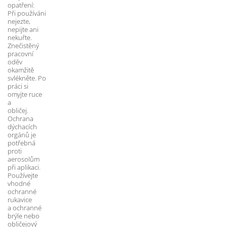
opatření: 
Při používáni 
nejezte, 
nepijte ani 
nekuřte. 
Znečistěný 
pracovní 
oděv 
okamžitě 
svlékněte. Po 
práci si 
omyjte ruce 
a 
obličej. 
Ochrana 
dýchacích 
orgánů je 
potřebná 
proti 
aerosolům 
při aplikaci. 
Používejte 
vhodné 
ochranné 
rukavice 
a ochranné 
brýle nebo 
obličejový 