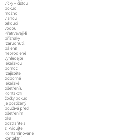
víčky – čistou 
pokud 
možno 
vlahou 
tekoucí 
vodou. 
Přetrvávají-li 
příznaky 
(zarudnutí, 
pálení) 
neprodleně 
vyhledejte 
lékařskou 
pomoc 
(zajistěte 
odborné 
lékařské 
ošetření). 
Kontaktní 
čočky pokud 
je postižený 
používá před 
ošetřením 
oka 
odstraňte a 
zlikvidujte. 
Kontaminované 
kontaktní 