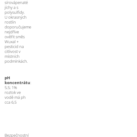
sírovápenaté 
jíchy a s 
polysulfidy. 
U okrasných 
rostlin 
doporučujeme 
nejdříve 
ověřit směs 
Wuxal + 
pesticid na 
citlivost v 
místních 
podmínkách.
pH 
koncentrátu
: 
5,5; 1% 
roztok ve 
vodě má ph 
cca 6,5
Bezpečnostní 