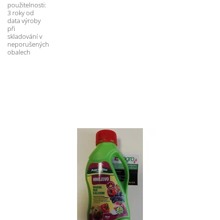
použitelnosti: 
3 roky od 
data výroby 
při 
skladování v 
neporušených 
obalech