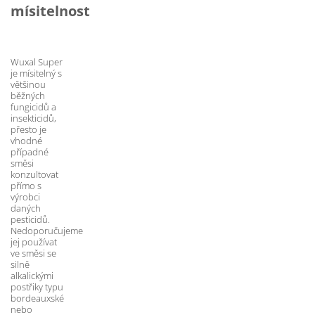
mísitelnost
Wuxal Super 
je mísitelný s 
většinou 
běžných 
fungicidů a 
insekticidů, 
přesto je 
vhodné 
případné 
směsi 
konzultovat 
přímo s 
výrobci 
daných 
pesticidů. 
Nedoporučujeme 
jej používat 
ve směsi se 
silně 
alkalickými 
postřiky typu 
bordeauxské 
nebo 