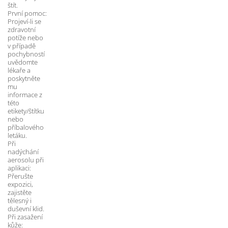
štít. 
První pomoc: 
Projeví-li se 
zdravotní 
potíže nebo 
v případě 
pochybností 
uvědomte 
lékaře a 
poskytněte 
mu 
informace z 
této 
etikety/štítku 
nebo 
příbalového 
letáku. 
Při 
nadýchání 
aerosolu při 
aplikaci: 
Přerušte 
expozici, 
zajistěte 
tělesný i 
duševní klid. 
Při zasažení 
kůže: 