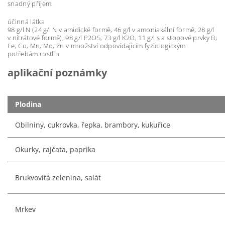
snadný příjem.
účinná látka
98 g/l N (24 g/l N v amidické formě, 46 g/l v amoniakální formě, 28 g/l
v nitrátové formě), 98 g/l P2O5, 73 g/l K2O, 11 g/l s a stopové prvky B,
Fe, Cu, Mn, Mo, Zn v množství odpovídajícím fyziologickým
potřebám rostlin
aplikační poznámky
Plodina
Obilniny, cukrovka, řepka, brambory, kukuřice
Okurky, rajčata, paprika
Brukvovitá zelenina, salát
Mrkev