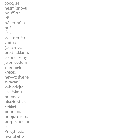
čočky se 
nesmí znovu 
používat. 
Při 
náhodném 
požití: 
Ústa 
vypláchněte 
vodou 
(pouze za 
předpokladu, 
že postižený 
je při vědomí 
a nemá-li 
křeče); 
nevyvolávejte 
zvracení. 
Vyhledejte 
lékařskou 
pomoc a 
ukažte štítek 
/ etiketu 
popř. obal 
hnojiva nebo 
bezpečnostní 
list. 
Při vyhledání 
lékařského 