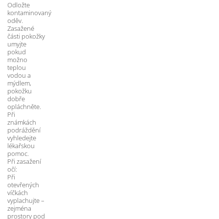
Odložte 
kontaminovaný 
oděv. 
Zasažené 
části pokožky 
umyjte 
pokud 
možno 
teplou 
vodou a 
mýdlem, 
pokožku 
dobře 
opláchněte. 
Při 
známkách 
podráždění 
vyhledejte 
lékařskou 
pomoc. 
Při zasažení 
očí: 
Při 
otevřených 
víčkách 
vyplachujte – 
zejména 
prostory pod 