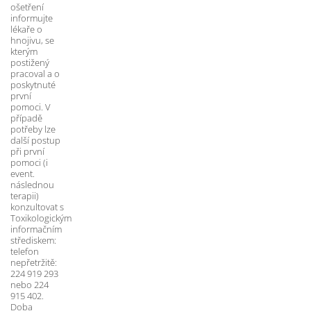
ošetření 
informujte 
lékaře o 
hnojivu, se 
kterým 
postižený 
pracoval a o 
poskytnuté 
první 
pomoci. V 
případě 
potřeby lze 
další postup 
při první 
pomoci (i 
event. 
následnou 
terapii) 
konzultovat s 
Toxikologickým 
informačním 
střediskem: 
telefon 
nepřetržitě: 
224 919 293 
nebo 224 
915 402. 
Doba 