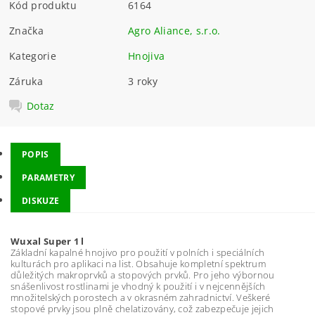
Kód produktu
6164
Značka
Agro Aliance, s.r.o.
Kategorie
Hnojiva
Záruka
3 roky
Dotaz
POPIS
PARAMETRY
DISKUZE
Wuxal Super 1 l
Základní kapalné hnojivo pro použití v polních i speciálních
kulturách pro aplikaci na list. Obsahuje kompletní spektrum
důležitých makroprvků a stopových prvků. Pro jeho výbornou
snášenlivost rostlinami je vhodný k použití i v nejcennějších
množitelských porostech a v okrasném zahradnictví. Veškeré
stopové prvky jsou plně chelatizovány, což zabezpečuje jejich