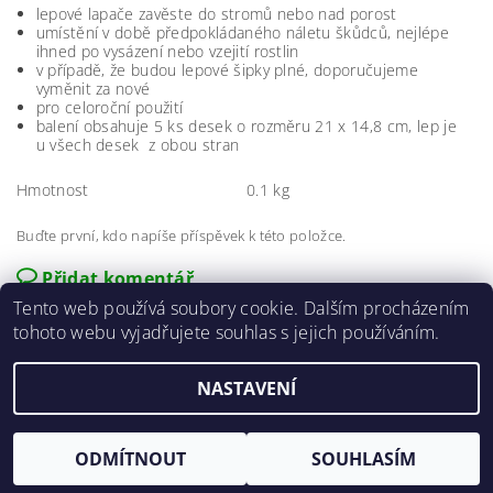
lepové lapače zavěste do stromů nebo nad porost
umístění v době předpokládaného náletu škůdců, nejlépe
ihned po vysázení nebo vzejití rostlin
v případě, že budou lepové šipky plné, doporučujeme
vyměnit za nové
pro celoroční použití
balení obsahuje 5 ks desek o rozměru 21 x 14,8 cm, lep je
u všech desek z obou stran
Hmotnost
0.1 kg
Buďte první, kdo napíše příspěvek k této položce.
Přidat komentář
Tento web používá soubory cookie. Dalším procházením
tohoto webu vyjadřujete souhlas s jejich používáním.
NASTAVENÍ
2026 ©
E-agro.cz
, všechna práva vyhrazena
Vytvořil Shoptet
ODMÍTNOUT
SOUHLASÍM