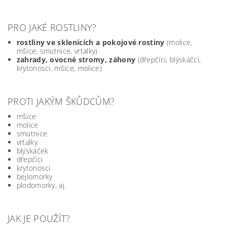
PRO JAKÉ ROSTLINY?
rostliny ve sklenících a pokojové rostiny
(molice,
mšice, smutnice, vrtalky)
zahrady, ovocné stromy, záhony
(dřepčíci, blýskáčci,
krytonosci, mšice, molice)
PROTI JAKÝM ŠKŮDCŮM?
mšice
molice
smutnice
vrtalky
blýskáček
dřepčíci
krytonosci
bejlomorky
plodomorky, aj.
JAK JE POUŽÍT?