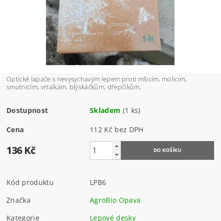
Optické lapače s nevysychavým lepem proti mšicím, molicím,
smutnicím, vrtalkám, blýskáčkům, dřepčíkům,
Dostupnost
Skladem
(1 ks)
Cena
112 Kč bez DPH
136 Kč
Kód produktu
LPB6
Značka
AgroBio Opava
Kategorie
Lepové desky