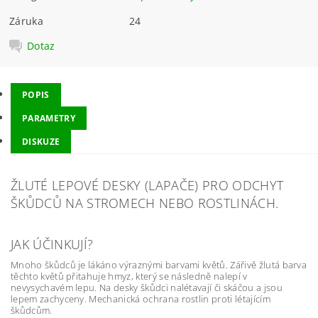
Záruka
24
Dotaz
POPIS
PARAMETRY
DISKUZE
ŽLUTÉ LEPOVÉ DESKY (LAPAČE) PRO ODCHYT
ŠKŮDCŮ NA STROMECH NEBO ROSTLINÁCH.
JAK ÚČINKUJÍ?
Mnoho škůdců je lákáno výraznými barvami květů. Zářivě žlutá barva
těchto květů přitahuje hmyz, který se následně nalepí v
nevysychavém lepu. Na desky škůdci nalétavají či skáčou a jsou
lepem zachyceny. Mechanická ochrana rostlin proti létajícím
škůdcům.