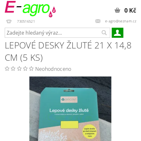
0 Kč
e-agro@seznam.cz
730516521
LEPOVÉ DESKY ŽLUTÉ 21 X 14,8
CM (5 KS)
Neohodnoceno