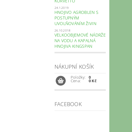
KORVETTO
24.1.2019
HNOJIVO AGROBLEN S
POSTUPNÝM
UVOLŇOVÁNÍM ŽIVIN
26.10.2018
VELKOOBJEMOVÉ NÁDRŽE
NA VODU A KAPALNÁ
HNOJIVA KINGSPAN
NÁKUPNÍ KOŠÍK
Položky:
0
Cena:
0 Kč
FACEBOOK