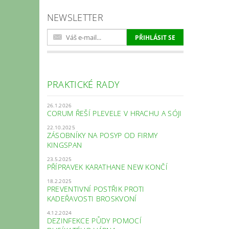
NEWSLETTER
PRAKTICKÉ RADY
26.1.2026
CORUM ŘEŠÍ PLEVELE V HRACHU A SÓJI
22.10.2025
ZÁSOBNÍKY NA POSYP OD FIRMY
KINGSPAN
23.5.2025
PŘÍPRAVEK KARATHANE NEW KONČÍ
18.2.2025
PREVENTIVNÍ POSTŘIK PROTI
KADEŘAVOSTI BROSKVONÍ
4.12.2024
DEZINFEKCE PŮDY POMOCÍ