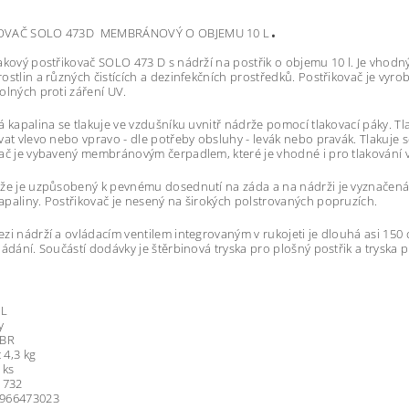
.
OVAČ SOLO 473D MEMBRÁNOVÝ O OBJEMU 10 L
akový postřikovač SOLO 473 D s nádrží na postřik o objemu 10 l. Je vhodný
ostlin a různých čistících a dezinfekčních prostředků. Postřikovač je vyr
olných proti záření UV.
á kapalina se tlakuje ve vzdušníku uvnitř nádrže pomocí tlakovací páky. Tl
vat vlevo nebo vpravo - dle potřeby obsluhy - levák nebo pravák. Tlakuje s
ač je vybavený membránovým čerpadlem, které je vhodné i pro tlakování v
že je uzpůsobený k pevnému dosednutí na záda a na nádrži je vyznačená
paliny. Postřikovač je nesený na širokých polstrovaných popruzích.
zi nádrží a ovládacím ventilem integrovaným v rukojeti je dlouhá asi 150
ládání. Součástí dodávky je štěrbinová tryska pro plošný postřik a tryska 
 L
y
NBR
 4,3 kg
 ks
1732
966473023