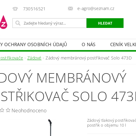
e-agro@seznam.cz
730516521
Y OCHRANY OSOBNÍCH ÚDAJŮ
O NÁS
CENÍK VELK
 VAKY, PYTLE, PLACHTY
POSTŘIKOVAČE
OCHRANA
Postřikovače
Zádové
Zádový membránový postřikovač Solo 473D
HRANA DŘEVA
BAZÉNOVÁ CHEMIE
MECHANIZACE
DOVÝ MEMBRÁNOVÝ
PRODEJ CIBULE
CHOVATELSKÉ POTŘEBY
PÉ
OB = SLEVY 10-30 %
ZAHRADNÍ POMŮCKY A ZÁVLAHA
STŘIKOVAČ SOLO 473
Neohodnoceno
Zádový tlakový postřikova
postřik o objemu 10 l