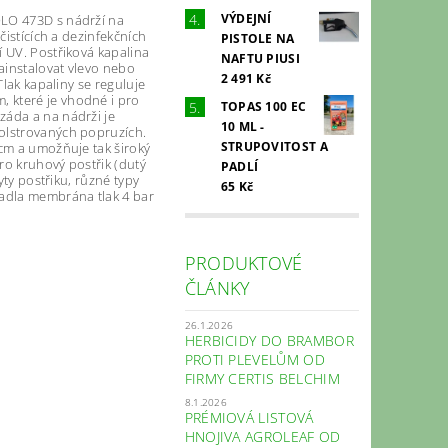
VÝDEJNÍ
OLO 473D s nádrží na
čistících a dezinfekčních
PISTOLE NA
í UV. Postřiková kapalina
NAFTU PIUSI
nainstalovat vlevo nebo
2 491 Kč
Tlak kapaliny se reguluje
 které je vhodné i pro
TOPAS 100 EC
záda a na nádrži je
10 ML -
polstrovaných popruzích.
STRUPOVITOST A
 cm a umožňuje tak široký
pro kruhový postřik (dutý
PADLÍ
yty postřiku, různé typy
65 Kč
padla membrána tlak 4 bar
PRODUKTOVÉ
ČLÁNKY
26.1.2026
HERBICIDY DO BRAMBOR
PROTI PLEVELŮM OD
FIRMY CERTIS BELCHIM
8.1.2026
PRÉMIOVÁ LISTOVÁ
HNOJIVA AGROLEAF OD