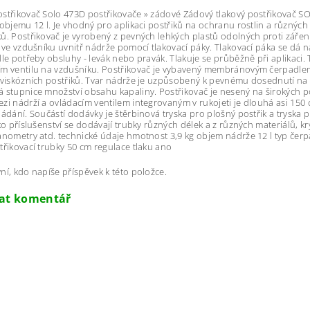
střikovač Solo 473D postřikovače » zádové Zádový tlakový postřikovač S
 objemu 12 l. Je vhodný pro aplikaci postřiků na ochranu rostlin a různých 
ů. Postřikovač je vyrobený z pevných lehkých plastů odolných proti zářen
e ve vzdušníku uvnitř nádrže pomocí tlakovací páky. Tlakovací páka se dá 
dle potřeby obsluhy - levák nebo pravák. Tlakuje se průběžně při aplikaci. 
m ventilu na vzdušníku. Postřikovač je vybavený membránovým čerpadlem,
 viskózních postřiků. Tvar nádrže je uzpůsobený k pevnému dosednutí na 
 stupnice množství obsahu kapaliny. Postřikovač je nesený na širokých 
zi nádrží a ovládacím ventilem integrovaným v rukojeti je dlouhá asi 150
ládání. Součástí dodávky je štěrbinová tryska pro plošný postřik a tryska 
ako příslušenství se dodávají trubky různých délek a z různých materiálů, kr
anometry atd. technické údaje hmotnost 3,9 kg objem nádrže 12 l typ čer
třikovací trubky 50 cm regulace tlaku ano
ní, kdo napíše příspěvek k této položce.
dat komentář