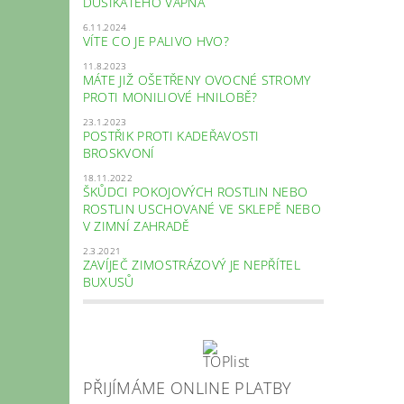
DUSÍKATÉHO VÁPNA
6.11.2024
VÍTE CO JE PALIVO HVO?
11.8.2023
MÁTE JIŽ OŠETŘENY OVOCNÉ STROMY
PROTI MONILIOVÉ HNILOBĚ?
23.1.2023
POSTŘIK PROTI KADEŘAVOSTI
BROSKVONÍ
18.11.2022
ŠKŮDCI POKOJOVÝCH ROSTLIN NEBO
ROSTLIN USCHOVANÉ VE SKLEPĚ NEBO
V ZIMNÍ ZAHRADĚ
2.3.2021
ZAVÍJEČ ZIMOSTRÁZOVÝ JE NEPŘÍTEL
BUXUSŮ
PŘIJÍMÁME ONLINE PLATBY