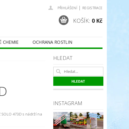
|
PŘIHLÁŠENÍ
REGISTRACE
KOŠÍK:
0 Kč
É CHEMIE
OCHRANA ROSTLIN
 VINNÉ RÉVY - BELCHIM
HLEDAT
ČE O TRÁVNÍKY
SPORT
D
INSTAGRAM
č SOLO 473D s nádrží na