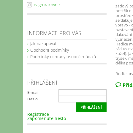
eagrorakovnik
zádový po
postřik o
prostředk
se tlakuj
vpravo - 
nastavení
INFORMACE PRO VÁS
tlakování
vyznačená
Jak nakupovat
Hadice me
rádius ov
Obchodní podmínky
kužel). J
Podmínky ochrany osobních údajů
trysek, m
délka pos
Buďte prv
PŘIHLÁŠENÍ
Při
E-mail
Heslo
Registrace
Zapomenuté heslo