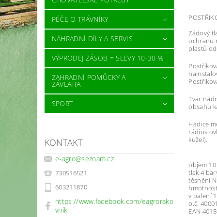
POSTŘIK
PÉČE O TRÁVNÍKY
Zádový tl
NÁHRADNÍ DÍLY A SERVIS
ochranu r
plastů od
VÝPRODEJ ZÁSOB = SLEVY 10-30 %
Postřikov
nainstalo
ZAHRADNÍ POMŮCKY A
Postřikov
ZÁVLAHA
Tvar nádr
SPORT
obsahu ka
Hadice me
rádius ov
kužel).
KONTAKT
e-agro
@
seznam.cz
objem 10
tlak 4 bar
730516521
těsnění 
603211870
hmotnost
v balení 1
https://www.facebook.com/eagrorako
o.č. 4000
vnik
EAN 4015