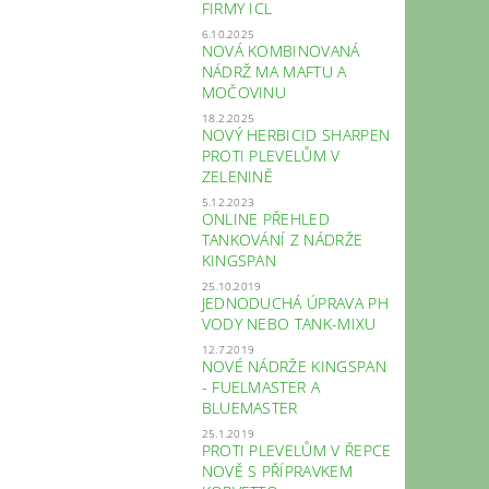
FIRMY ICL
6.10.2025
NOVÁ KOMBINOVANÁ
NÁDRŽ MA MAFTU A
MOČOVINU
18.2.2025
NOVÝ HERBICID SHARPEN
PROTI PLEVELŮM V
ZELENINĚ
5.12.2023
ONLINE PŘEHLED
TANKOVÁNÍ Z NÁDRŽE
KINGSPAN
25.10.2019
JEDNODUCHÁ ÚPRAVA PH
VODY NEBO TANK-MIXU
12.7.2019
NOVÉ NÁDRŽE KINGSPAN
- FUELMASTER A
BLUEMASTER
25.1.2019
PROTI PLEVELŮM V ŘEPCE
NOVĚ S PŘÍPRAVKEM