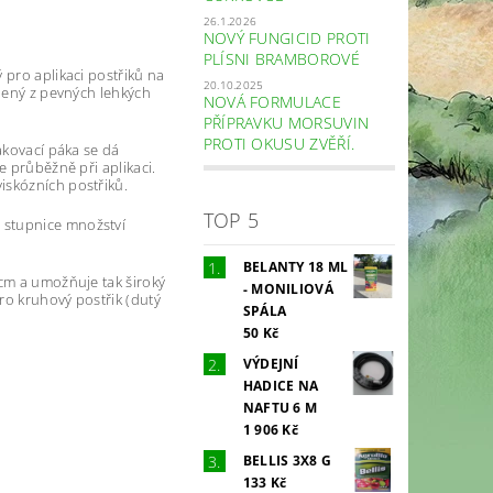
26.1.2026
NOVÝ FUNGICID PROTI
PLÍSNI BRAMBOROVÉ
 pro aplikaci postřiků na
20.10.2025
obený z pevných lehkých
NOVÁ FORMULACE
PŘÍPRAVKU MORSUVIN
PROTI OKUSU ZVĚŘÍ.
akovací páka se dá
e průběžně při aplikaci.
iskózních postřiků.
TOP 5
 stupnice množství
BELANTY 18 ML
 cm a umožňuje tak široký
- MONILIOVÁ
pro kruhový postřik (dutý
SPÁLA
50 Kč
VÝDEJNÍ
HADICE NA
NAFTU 6 M
1 906 Kč
BELLIS 3X8 G
133 Kč