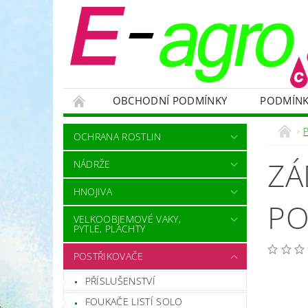
OBCHODNÍ PODMÍNKY
PODMÍNK
NÁDRŽE
HNOJIVA
VELKOOBJEMOVÉ
OCHRANA ROSTLIN
RODENTICIDY - PROTI HLODAVCŮM
OC
ZÁ
NÁDRŽE
OCHRANNÉ POMŮCKY A PRACOVNÍ OBLEČENÍ
HNOJIVA
NÁHRADNÍ DÍLY A SERVIS
VÝPRODEJ ZÁS
PO
VELKOOBJEMOVÉ VAKY,
PYTLE, PLACHTY
POSTŘIKOVAČE
PŘÍSLUŠENSTVÍ
FOUKAČE LISTÍ SOLO