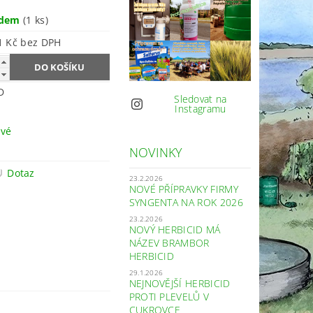
adem
(1 ks)
2 471 Kč bez DPH
D
Sledovat na
Instagramu
vé
NOVINKY
Dotaz
23.2.2026
NOVÉ PŘÍPRAVKY FIRMY
SYNGENTA NA ROK 2026
23.2.2026
NOVÝ HERBICID MÁ
NÁZEV BRAMBOR
HERBICID
29.1.2026
NEJNOVĚJŠÍ HERBICID
PROTI PLEVELŮ V
CUKROVCE