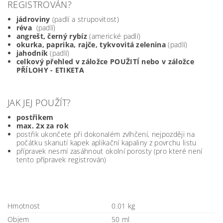
REGISTROVÁN?
jádroviny
(padlí a strupovitost)
réva
(padlí)
angrešt, černý rybíz
(americké padlí)
okurka, paprika, rajče, tykvovitá zelenina
(padlí)
jahodník
(padlí)
celkový přehled v záložce POUŽITÍ nebo v záložce
PŘÍLOHY - ETIKETA
JAK JEJ POUŽÍT?
postřikem
max. 2x za rok
postřik ukončete při dokonalém zvlhčení, nejpozději na
počátku skanutí kapek aplikační kapaliny z povrchu listu
přípravek nesmí zasáhnout okolní porosty (pro které není
tento přípravek registrován)
Hmotnost
0.01 kg
Objem
50 ml