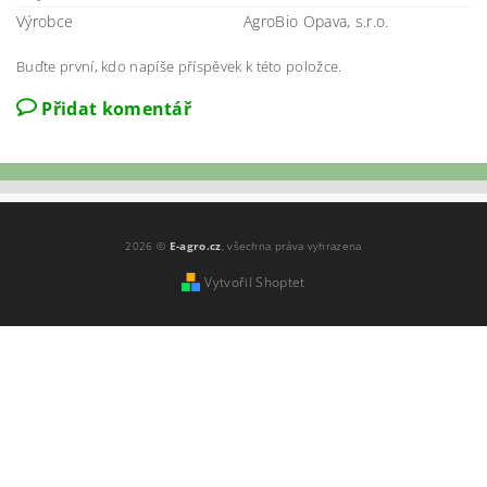
Výrobce
AgroBio Opava, s.r.o.
Buďte první, kdo napíše příspěvek k této položce.
Přidat komentář
2026 ©
E-agro.cz
, všechna práva vyhrazena
Vytvořil Shoptet