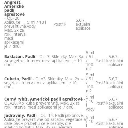
Angrešt,
Americké
padlí
agreštové
- OL=20.
5,6,7
Aplikujte
5 ml / 10 l
Postřik
aktuální
preventivně.
vody
aplikace
Max. 2x za
rok. Interval
mezi
aplikacemi
je 7 dnů.
5 ml
Baklažán, Padlí
- OL=3. Skleníky. Max. 3x
/ 5 l
5,6,7
za vegetaci. Interval mezi aplikacemi je 10
/
Postřik
aktuální
dnů.
100
aplikace
m2
5 ml
Cuketa, Padlí
- OL=3. Skleníky. Max. 2x za
/ 5 l
5,6,7
vegetaci. Interval mezi aplikacemi je 10
/
Postřik
aktuální
dnů.
100
aplikace
m2
5 ml
Černý rybíz, Americké padlí agreštové
-
5,6,7
/ 10
OL=20. Aplikujte preventivně. Max. 2x za
Postřik
aktuální
l
rok. Interval mezi aplikacemi je 7 dnů.
aplikace
vody
Jádroviny, Padlí
- OL=14. Padlí jabloňové.
5 ml
Aplikujte preventivně od začátku vegetace a
5,6,7
/ 10
dále pak v průběhu celé sezóny, dle
Postřik
aktuální
l
infekčního tlaku. Max. 3x za vegetaci.
aplikace