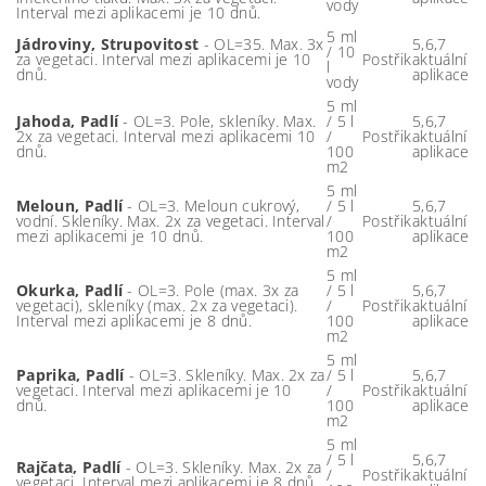
vody
Interval mezi aplikacemi je 10 dnů.
5 ml
Jádroviny, Strupovitost
- OL=35. Max. 3x
5,6,7
/ 10
za vegetaci. Interval mezi aplikacemi je 10
Postřik
aktuální
l
dnů.
aplikace
vody
5 ml
Jahoda, Padlí
- OL=3. Pole, skleníky. Max.
/ 5 l
5,6,7
2x za vegetaci. Interval mezi aplikacemi 10
/
Postřik
aktuální
dnů.
100
aplikace
m2
5 ml
Meloun, Padlí
- OL=3. Meloun cukrový,
/ 5 l
5,6,7
vodní. Skleníky. Max. 2x za vegetaci. Interval
/
Postřik
aktuální
mezi aplikacemi je 10 dnů.
100
aplikace
m2
5 ml
Okurka, Padlí
- OL=3. Pole (max. 3x za
/ 5 l
5,6,7
vegetaci), skleníky (max. 2x za vegetaci).
/
Postřik
aktuální
Interval mezi aplikacemi je 8 dnů.
100
aplikace
m2
5 ml
Paprika, Padlí
- OL=3. Skleníky. Max. 2x za
/ 5 l
5,6,7
vegetaci. Interval mezi aplikacemi je 10
/
Postřik
aktuální
dnů.
100
aplikace
m2
5 ml
/ 5 l
5,6,7
Rajčata, Padlí
- OL=3. Skleníky. Max. 2x za
/
Postřik
aktuální
vegetaci. Interval mezi aplikacemi je 8 dnů.