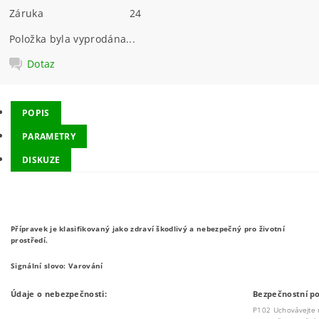
Záruka
24
Položka byla vyprodána...
Dotaz
POPIS
PARAMETRY
DISKUZE
Přípravek je klasifikovaný jako zdraví škodlivý a nebezpečný pro životní
prostředí.
Signální slovo: Varování
Údaje o nebezpečnosti:
Bezpečnostní p
P102 Uchovávejte 