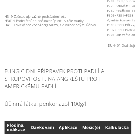
P201 Před použitím 
P273 Zabraňte uvol
P280 Používejte oc
P305+P351+P338 PŘ
H319 Způsobuje vážné podráždění očí.
Vyjměte kontaktní 
H361d Podezření na poškození plodu v těle matky
.
H411 Toxický pro vodní organismy, s dlouhodobými účinky.
P308+P313 PŘI expo
P337+P313 Přetrváv
P501 Odstraňte ob
EUH401 Dodržujte p
FUNGICIDNÍ PŘÍPRAVEK PROTI PADLÍ A
STRUPOVITOSTI. NA ANGREŠTU PROTI
AMERICKÉMU PADLÍ.
Účinná látka: penkonazol 100g/l
Plodina,
Dávkování
Aplikace
Měsíc(e)
Kalkulačka
indikace