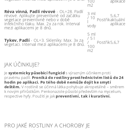
100
aplikace
m2
Réva vinná, Padlí révové
- OL=28. Padlí
3 ml
révové. Aplikujte preventivně od začátku
5,6,7
/ 10
vegetace preventivně nebo v době
Postřik
aktuální
l
infekčního tlaku. Max. 2x za rok. Interval
aplikace
vody
mezi aplikacemi je 8 dnů.
5 ml
/ 5 l
Tykev, Padlí
- OL=3. Skleníky. Max. 3x za
/
Postřik
5,6,7
vegetaci. Interval mezi aplikacemi je 8 dnů.
100
m2
JAK ÚČINKUJE?
Je
systemicky působící fungicid
s výrazným účinkem proti
pravému padlí.
Proniká do rostliny prostřednictvím listů do 24
hodin po aplikaci. Po tého době nemůže dojít ke smytí
deštěm.
V rostlině se účinná látka pohybuje akropetálně – směrem
k novým přírůstkům. Penkonazole působí především na mycelium,
respective hyfy. Použití je jak
preventivní, tak i kurativní.
PRO JAKÉ ROSTLINY A CHOROBY JE