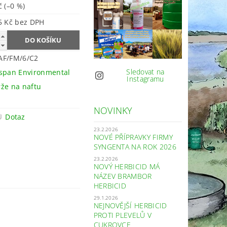
Kč
(–0 %)
1 575 Kč bez DPH
AF/FM/6/C2
Sledovat na
span Environmental
Instagramu
že na naftu
NOVINKY
Dotaz
23.2.2026
NOVÉ PŘÍPRAVKY FIRMY
SYNGENTA NA ROK 2026
23.2.2026
NOVÝ HERBICID MÁ
NÁZEV BRAMBOR
HERBICID
29.1.2026
NEJNOVĚJŠÍ HERBICID
PROTI PLEVELŮ V
CUKROVCE