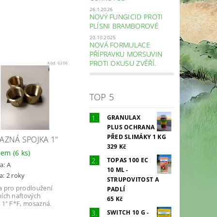
26.1.2026
NOVÝ FUNGICID PROTI
PLÍSNI BRAMBOROVÉ
20.10.2025
NOVÁ FORMULACE
PŘÍPRAVKU MORSUVIN
PROTI OKUSU ZVĚŘÍ.
Kód:
6206
TOP 5
GRANULAX
PLUS OCHRANA
PŘED SLIMÁKY 1 KG
AZNÁ SPOJKA 1"
329 Kč
dem
(6 ks)
TOPAS 100 EC
a:
A
10 ML -
a: 2 roky
STRUPOVITOST A
a pro prodloužení
PADLÍ
ních naftových
65 Kč
, 1" F*F, mosazná.
SWITCH 10 G -