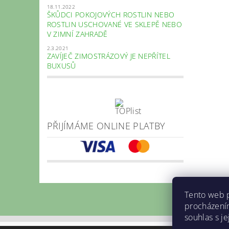
18.11.2022
ŠKŮDCI POKOJOVÝCH ROSTLIN NEBO
ROSTLIN USCHOVANÉ VE SKLEPĚ NEBO
V ZIMNÍ ZAHRADĚ
2.3.2021
ZAVÍJEČ ZIMOSTRÁZOVÝ JE NEPŘÍTEL
BUXUSŮ
PŘIJÍMÁME ONLINE PLATBY
Tento web p
procházení
souhlas s j