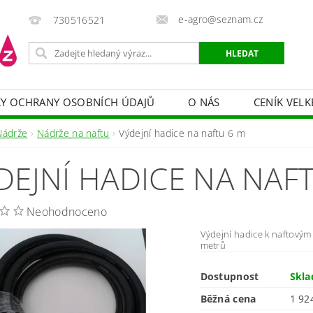
e-agro@seznam.cz
730516521
Y OCHRANY OSOBNÍCH ÚDAJŮ
O NÁS
CENÍK VELK
 VAKY, PYTLE, PLACHTY
POSTŘIKOVAČE
OCHRANA
Nádrže
Nádrže na naftu
Výdejní hadice na naftu 6 m
HRANA DŘEVA
BAZÉNOVÁ CHEMIE
MECHANIZACE
DEJNÍ HADICE NA NAF
PRODEJ CIBULE
CHOVATELSKÉ POTŘEBY
PÉ
OB = SLEVY 10-30 %
ZAHRADNÍ POMŮCKY A ZÁVLAHA
Neohodnoceno
Výdejní hadice k naftovým
metrů
Dostupnost
Skl
Běžná cena
1 92