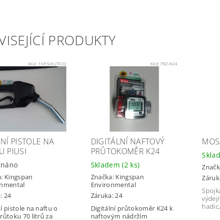
VISEJÍCÍ PRODUKTY
Kód:
15PIS/AUTO/D
Kód:
PRZ/K24
JNÍ PISTOLE NA
DIGITÁLNÍ NAFTOVÝ
MOS
U PIUSI
PRŮTOKOMĚR K24
Skla
dnáno
Skladem
(2 ks)
Značk
a:
Kingspan
Značka:
Kingspan
Záruk
onmental
Environmental
Spojk
: 24
Záruka: 24
výdej
hadic
í pistole na naftu o
Digitální průtokoměr K24 k
růtoku 70 litrů za
naftovým nádržím