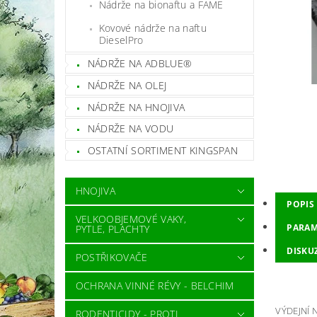
Nádrže na bionaftu a FAME
Kovové nádrže na naftu
DieselPro
NÁDRŽE NA ADBLUE®
NÁDRŽE NA OLEJ
NÁDRŽE NA HNOJIVA
NÁDRŽE NA VODU
OSTATNÍ SORTIMENT KINGSPAN
HNOJIVA
POPIS
VELKOOBJEMOVÉ VAKY,
PARAM
PYTLE, PLACHTY
DISKUZ
POSTŘIKOVAČE
OCHRANA VINNÉ RÉVY - BELCHIM
VÝDEJNÍ 
RODENTICIDY - PROTI