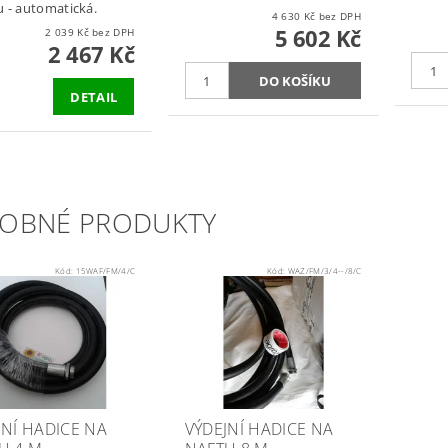
 - automatická.
4 630 Kč bez DPH
5 602 Kč
2 039 Kč bez DPH
2 467 Kč
DETAIL
OBNÉ PRODUKTY
Kód:
15WAF/FM/4/C
Kód:
WAZ/FM/3/4--/8/C
JNÍ HADICE NA
VÝDEJNÍ HADICE NA