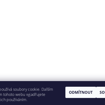
oužívá soubory cookie. Dalším
ODMÍTNOUT
SO
m tohoto webu vyjadřujete
ejich používáním.