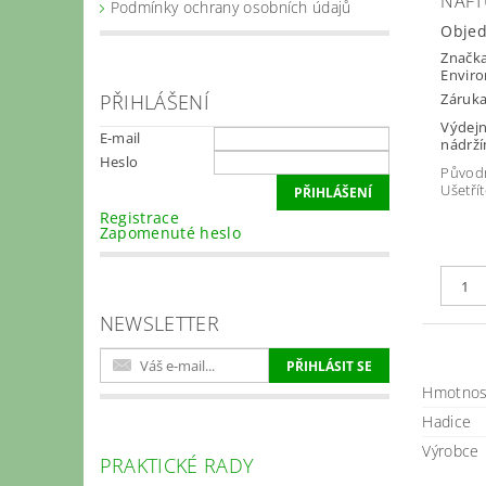
NAFT
Podmínky ochrany osobních údajů
Obje
Značk
Envir
PŘIHLÁŠENÍ
Záruka
Výdejn
E-mail
nádrží
Heslo
Původ
Ušetřít
Registrace
Zapomenuté heslo
NEWSLETTER
Hmotnos
Hadice
Výrobce
PRAKTICKÉ RADY