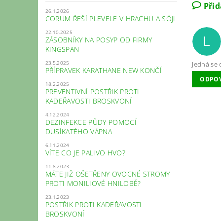
Při
26.1.2026
CORUM ŘEŠÍ PLEVELE V HRACHU A SÓJI
22.10.2025
L
ZÁSOBNÍKY NA POSYP OD FIRMY
KINGSPAN
23.5.2025
Jedná se 
PŘÍPRAVEK KARATHANE NEW KONČÍ
ODPO
18.2.2025
PREVENTIVNÍ POSTŘIK PROTI
KADEŘAVOSTI BROSKVONÍ
4.12.2024
DEZINFEKCE PŮDY POMOCÍ
DUSÍKATÉHO VÁPNA
6.11.2024
VÍTE CO JE PALIVO HVO?
11.8.2023
MÁTE JIŽ OŠETŘENY OVOCNÉ STROMY
PROTI MONILIOVÉ HNILOBĚ?
23.1.2023
POSTŘIK PROTI KADEŘAVOSTI
BROSKVONÍ