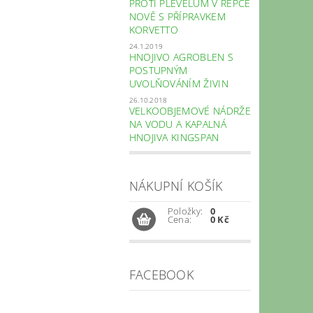
PROTI PLEVELŮM V ŘEPCE
NOVĚ S PŘÍPRAVKEM
KORVETTO
24.1.2019
HNOJIVO AGROBLEN S
POSTUPNÝM
UVOLŇOVÁNÍM ŽIVIN
26.10.2018
VELKOOBJEMOVÉ NÁDRŽE
NA VODU A KAPALNÁ
HNOJIVA KINGSPAN
NÁKUPNÍ KOŠÍK
Položky:
0
Cena:
0 Kč
FACEBOOK