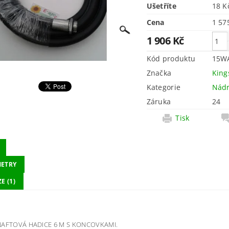
Ušetříte
18 
Cena
1 906 Kč
Kód produktu
15W
Značka
King
Kategorie
Nádr
Záruka
24
Tisk
ETRY
E (1)
NAFTOVÁ HADICE 6 M S KONCOVKAMI.