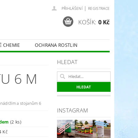
|
PŘIHLÁŠENÍ
REGISTRACE
KOŠÍK:
0 Kč
É CHEMIE
OCHRANA ROSTLIN
 VINNÉ RÉVY - BELCHIM
HLEDAT
TU 6 M
ČE O TRÁVNÍKY
SPORT
 nádržím a stojanům 6
INSTAGRAM
adem
(2 ks)
4 Kč