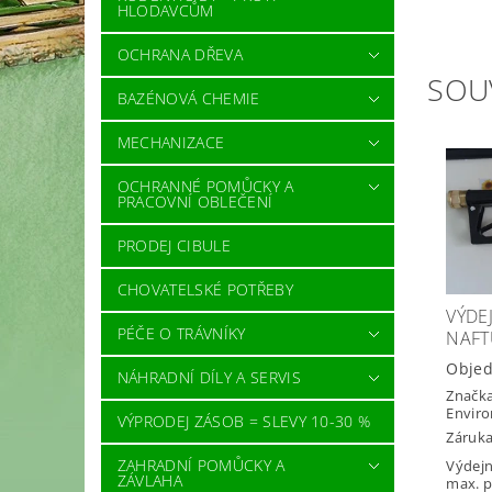
HLODAVCŮM
OCHRANA DŘEVA
SOU
BAZÉNOVÁ CHEMIE
MECHANIZACE
OCHRANNÉ POMŮCKY A
PRACOVNÍ OBLEČENÍ
PRODEJ CIBULE
CHOVATELSKÉ POTŘEBY
VÝDE
PÉČE O TRÁVNÍKY
NAFT
Obje
NÁHRADNÍ DÍLY A SERVIS
Značk
Envir
VÝPRODEJ ZÁSOB = SLEVY 10-30 %
Záruka
ZAHRADNÍ POMŮCKY A
Výdejn
ZÁVLAHA
max. p