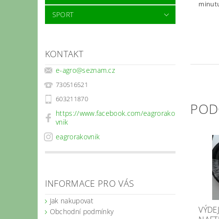
minutu
SPORT
KONTAKT
e-agro
@
seznam.cz
730516521
603211870
POD
https://www.facebook.com/eagrorako
vnik
eagrorakovnik
INFORMACE PRO VÁS
Jak nakupovat
VÝDE
Obchodní podmínky