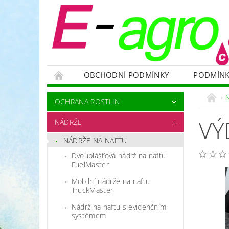
OBCHODNÍ PODMÍNKY
PODMÍNK
NÁDRŽE
HNOJIVA
VELKOOBJEMOVÉ
OCHRANA ROSTLIN
RODENTICIDY - PROTI HLODAVCŮM
OC
VÝ
NÁDRŽE
OCHRANNÉ POMŮCKY A PRACOVNÍ OBLEČENÍ
NÁDRŽE NA NAFTU
NÁHRADNÍ DÍLY A SERVIS
VÝPRODEJ ZÁS
Dvouplášťová nádrž na naftu
FuelMaster
Mobilní nádrže na naftu
TruckMaster
Nádrž na naftu s evidenčním
systémem