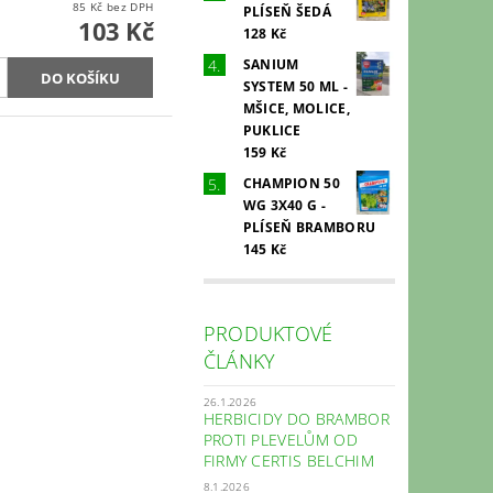
85 Kč bez DPH
PLÍSEŇ ŠEDÁ
103 Kč
128 Kč
SANIUM
SYSTEM 50 ML -
MŠICE, MOLICE,
PUKLICE
159 Kč
CHAMPION 50
WG 3X40 G -
PLÍSEŇ BRAMBORU
145 Kč
PRODUKTOVÉ
ČLÁNKY
26.1.2026
HERBICIDY DO BRAMBOR
PROTI PLEVELŮM OD
FIRMY CERTIS BELCHIM
8.1.2026