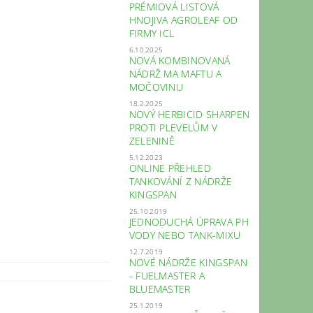
PRÉMIOVÁ LISTOVÁ
HNOJIVA AGROLEAF OD
FIRMY ICL
6.10.2025
NOVÁ KOMBINOVANÁ
NÁDRŽ MA MAFTU A
MOČOVINU
18.2.2025
NOVÝ HERBICID SHARPEN
PROTI PLEVELŮM V
ZELENINĚ
5.12.2023
ONLINE PŘEHLED
TANKOVÁNÍ Z NÁDRŽE
KINGSPAN
25.10.2019
JEDNODUCHÁ ÚPRAVA PH
VODY NEBO TANK-MIXU
12.7.2019
NOVÉ NÁDRŽE KINGSPAN
- FUELMASTER A
BLUEMASTER
25.1.2019