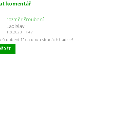
dat komentář
rozměr šroubení
Ladislav
1.8.2023 11:47
o šroubení 1" na obou stranách hadice?
VĚDĚT