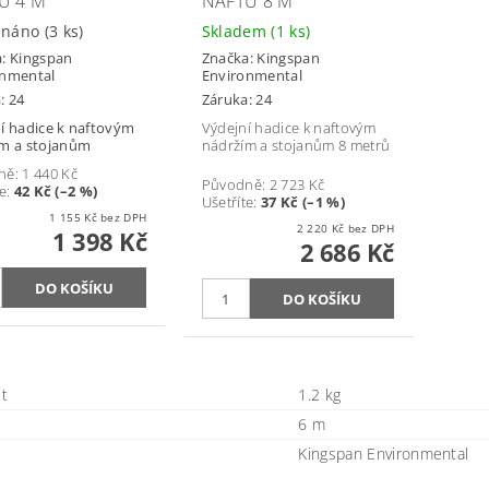
U 4 M
NAFTU 8 M
dnáno
(3 ks)
Skladem
(1 ks)
a:
Kingspan
Značka:
Kingspan
onmental
Environmental
: 24
Záruka: 24
í hadice k naftovým
Výdejní hadice k naftovým
m a stojanům
nádržím a stojanům 8 metrů
ně:
1 440 Kč
Původně:
2 723 Kč
e
:
42 Kč (–2 %)
Ušetříte
:
37 Kč (–1 %)
1 155 Kč bez DPH
2 220 Kč bez DPH
1 398 Kč
2 686 Kč
t
1.2 kg
6 m
Kingspan Environmental