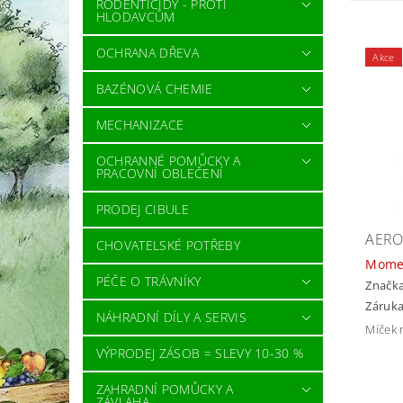
RODENTICIDY - PROTI
HLODAVCŮM
OCHRANA DŘEVA
Akce
BAZÉNOVÁ CHEMIE
MECHANIZACE
OCHRANNÉ POMŮCKY A
PRACOVNÍ OBLEČENÍ
PRODEJ CIBULE
AERO
CHOVATELSKÉ POTŘEBY
Mome
PÉČE O TRÁVNÍKY
Značk
Záruka
NÁHRADNÍ DÍLY A SERVIS
Míček 
VÝPRODEJ ZÁSOB = SLEVY 10-30 %
ZAHRADNÍ POMŮCKY A
ZÁVLAHA