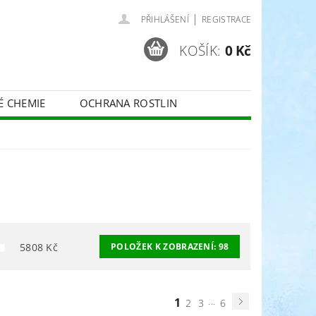
|
PŘIHLÁŠENÍ
REGISTRACE
KOŠÍK:
0 Kč
É CHEMIE
OCHRANA ROSTLIN
 VINNÉ RÉVY - BELCHIM
ČE O TRÁVNÍKY
SPORT
5808
Kč
POLOŽEK K ZOBRAZENÍ:
98
1
...
2
3
6