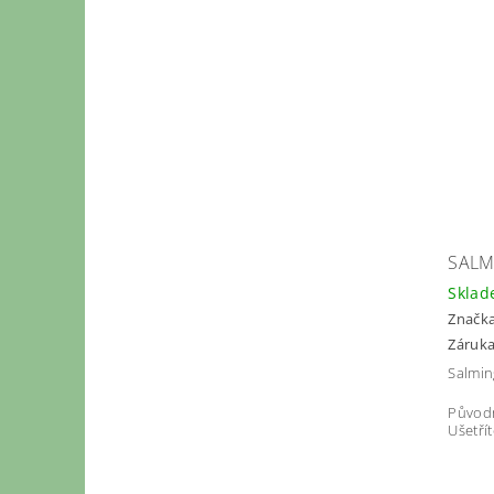
SALM
Skla
Značk
Záruka
Salmin
Původ
Ušetří