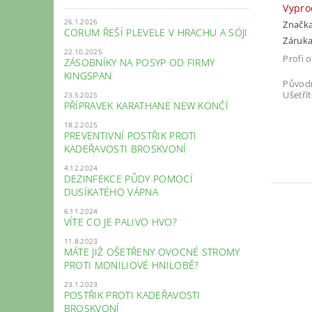
Vypr
26.1.2026
Značk
CORUM ŘEŠÍ PLEVELE V HRACHU A SÓJI
Záruka
22.10.2025
Profi 
ZÁSOBNÍKY NA POSYP OD FIRMY
KINGSPAN
Původ
Ušetří
23.5.2025
PŘÍPRAVEK KARATHANE NEW KONČÍ
18.2.2025
PREVENTIVNÍ POSTŘIK PROTI
KADEŘAVOSTI BROSKVONÍ
4.12.2024
DEZINFEKCE PŮDY POMOCÍ
DUSÍKATÉHO VÁPNA
6.11.2024
VÍTE CO JE PALIVO HVO?
11.8.2023
MÁTE JIŽ OŠETŘENY OVOCNÉ STROMY
PROTI MONILIOVÉ HNILOBĚ?
23.1.2023
POSTŘIK PROTI KADEŘAVOSTI
BROSKVONÍ