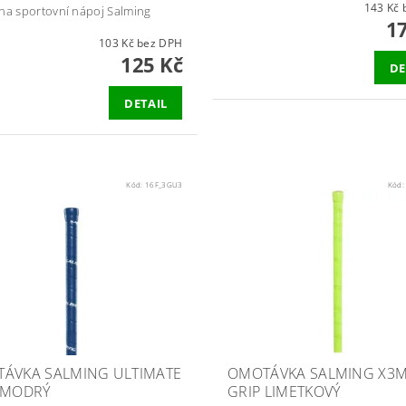
1
na sportovní nápoj Salming
1
103 Kč bez DPH
125 Kč
DE
DETAIL
Kód:
16F_3GU3
Kód
ÁVKA SALMING ULTIMATE
OMOTÁVKA SALMING X3M
 MODRÝ
GRIP LIMETKOVÝ