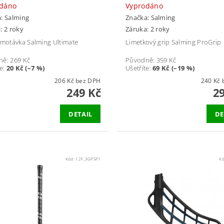
odáno
Vyprodáno
a:
Salming
Značka:
Salming
: 2 roky
Záruka: 2 roky
omotávka Salming Ultimate
Limetkový grip Salming ProGrip
ně:
269 Kč
Původně:
359 Kč
te
:
20 Kč (–7 %)
Ušetříte
:
69 Kč (–19 %)
206 Kč bez DPH
2
249 Kč
2
DETAIL
DE
Kód:
12F_3GPSP1
K