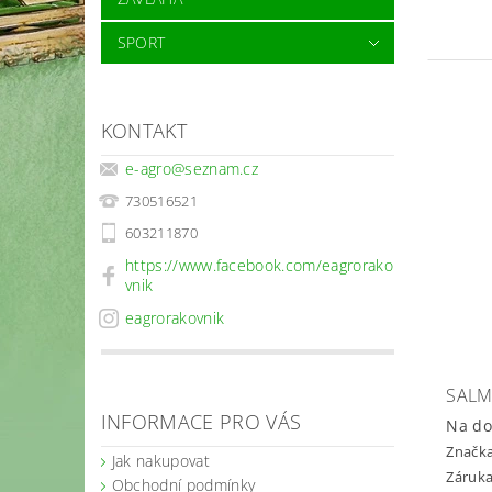
SPORT
KONTAKT
e-agro
@
seznam.cz
730516521
603211870
https://www.facebook.com/eagrorako
vnik
eagrorakovnik
SALM
INFORMACE PRO VÁS
Na do
Značk
Jak nakupovat
Záruka
Obchodní podmínky