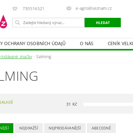
e-agro@seznam.cz
730516521
Y OCHRANY OSOBNÍCH ÚDAJŮ
O NÁS
CENÍK VELK
 VAKY, PYTLE, PLACHTY
POSTŘIKOVAČE
OCHRANA
Prodávané značky
Salming
HRANA DŘEVA
BAZÉNOVÁ CHEMIE
MECHANIZACE
LMING
PRODEJ CIBULE
CHOVATELSKÉ POTŘEBY
PÉ
OB = SLEVY 10-30 %
ZAHRADNÍ POMŮCKY A ZÁVLAHA
SKLADĚ
31
Kč
NĚJŠÍ
NEJDRAŽŠÍ
NEJPRODÁVANĚJŠÍ
ABECEDNĚ