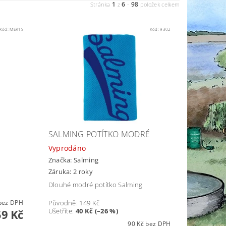
1
6
98
Stránka
z
-
položek celkem
Kód:
MER1S
Kód:
9302
SALMING POTÍTKO MODRÉ
Vyprodáno
Značka:
Salming
Záruka: 2 roky
o
Dlouhé modré potítko Salming
9 Kč bez DPH
Původně:
149 Kč
Ušetříte
:
40 Kč (–26 %)
59 Kč
90 Kč bez DPH