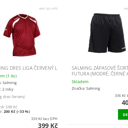
Kód:
12S_1LPT3
Kó
ING DRES LIGA ČERVENÝ L
SALMING ZÁPASOVÉ ŠOR
FUTURA (MODRÉ, ČERNÉ A
dem
(1 ks)
Skladem
a:
Salming
Značka:
Salming
: 2 roky
3
g dres červený
4
ně:
599 Kč
te
:
200 Kč (–33 %)
DE
330 Kč bez DPH
399 Kč