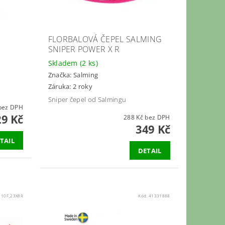
P
FLORBALOVÁ ČEPEL SALMING
SNIPER POWER X R
Skladem
(2 ks)
Značka:
Salming
Záruka: 2 roky
Sniper čepel od Salmingu
72 Kč bez DPH
29 Kč
288 Kč bez DPH
349 Kč
TAIL
DETAIL
:
10F_23X8R
Kód:
41331888