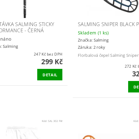
ÁVKA SALMING STICKY
SALMING SNIPER BLACK 
ORMANCE - ČERNÁ
Skladem
(1 ks)
dnáno
Značka:
Salming
a:
Salming
Záruka: 2 roky
247 Kč bez DPH
Florbalová čepel Salming Sniper
299 Kč
2
3
DETAIL
DE
Kód:
SAL 302 FW
Kód