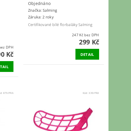
Objednáno
Značka:
Salming
Záruka: 2 roky
Certifikované bílé florbaláky Salming
247 Kč bez DPH
299 Kč
40 Kč bez DPH
90 Kč
DETAIL
TAIL
ód:
879/PRA
Kód:
339/PRA