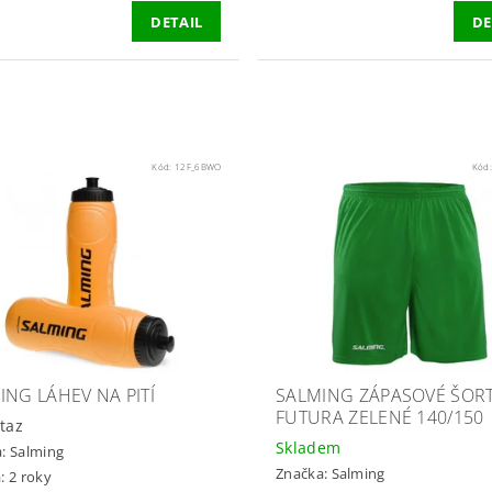
DETAIL
DE
Kód:
12F_6BWO
Kód
ING LÁHEV NA PITÍ
SALMING ZÁPASOVÉ ŠOR
FUTURA ZELENÉ 140/150
taz
Skladem
a:
Salming
Značka:
Salming
: 2 roky