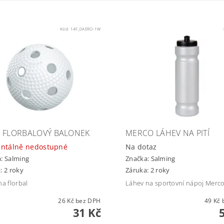
Kód:
14F_0AERO-1W
 FLORBALOVÝ BALONEK
MERCO LÁHEV NA PITÍ
ntálně nedostupné
Na dotaz
a:
Salming
Značka:
Salming
: 2 roky
Záruka: 2 roky
na florbal
Láhev na sportovní nápoj Merc
26 Kč bez DPH
4
31 Kč