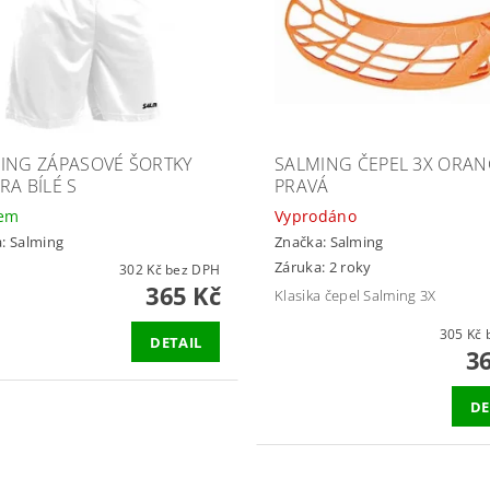
ING ZÁPASOVÉ ŠORTKY
SALMING ČEPEL 3X ORA
RA BÍLÉ S
PRAVÁ
dem
Vyprodáno
a:
Salming
Značka:
Salming
Záruka: 2 roky
302 Kč bez DPH
365 Kč
Klasika čepel Salming 3X
3
DETAIL
3
DE