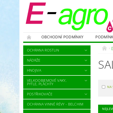
OBCHODNÍ PODMÍNKY
PODMÍNK
NÁDRŽE
HNOJIVA
VELKOOBJEMOVÉ
OCHRANA ROSTLIN
RODENTICIDY - PROTI HLODAVCŮM
OC
SA
NÁDRŽE
OCHRANNÉ POMŮCKY A PRACOVNÍ OBLEČENÍ
HNOJIVA
NÁHRADNÍ DÍLY A SERVIS
VÝPRODEJ ZÁS
VELKOOBJEMOVÉ VAKY,
PYTLE, PLACHTY
NA 
POSTŘIKOVAČE
OCHRANA VINNÉ RÉVY - BELCHIM
NEJLEV