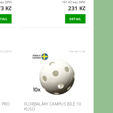
43 Kč bez DPH
191 Kč bez DPH
73 Kč
231 Kč
TAIL
DETAIL
:
16F_3GP16
Kód:
48111189
 PRO
FLORBALÁKY CAMPUS BÍLÉ 10
KUSŮ