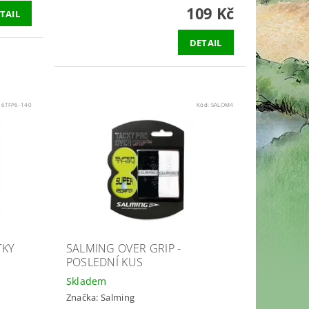
109 Kč
TAIL
DETAIL
:
6TFP6-140
Kód:
SALOM4
TKY
SALMING OVER GRIP -
POSLEDNÍ KUS
Skladem
Značka:
Salming