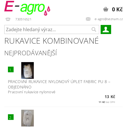
0 Kč
e-agro@seznam.cz
730516521
RUKAVICE KOMBINOVANÉ
NEJPRODÁVANĚJŠÍ
1.
PRACOVNÍ RUKAVICE NYLONOVÝ ÚPLET FABRIC PU 8
–
OBJEDNÁNO
Pracovní rukavice nylonové
13 Kč
11 Kč
bez DPH
2.