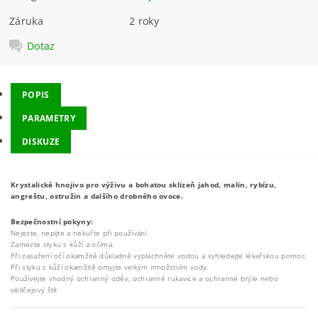
Záruka
2 roky
Dotaz
POPIS
PARAMETRY
DISKUZE
Krystalické hnojivo pro výživu a bohatou sklizeň jahod, malin, rybízu,
angreštu, ostružin a dalšího drobného ovoce.
Bezpečnostní pokyny:
Nejezte, nepijte a nekuřte při používání.
Zamezte styku s kůží a očima.
Při zasažení očí okamžitě důkladně vypláchněte vodou a vyhledejte lékařskou pomoc.
Při styku s kůží okamžitě omyjte velkým množstvím vody.
Používejte vhodný ochranný oděv, ochranné rukavice a ochranné brýle nebo
obličejový štít.