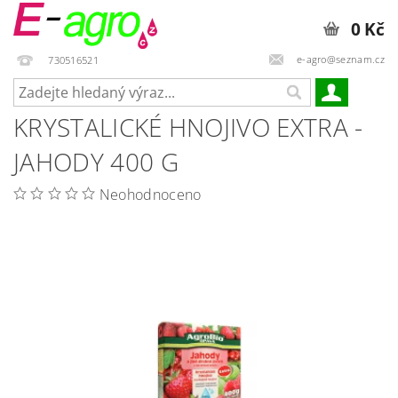
0 Kč
e-agro@seznam.cz
730516521
KRYSTALICKÉ HNOJIVO EXTRA -
JAHODY 400 G
Neohodnoceno