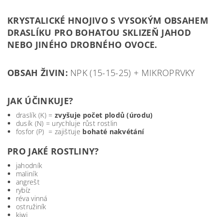
KRYSTALICKÉ HNOJIVO S VYSOKÝM OBSAHEM
DRASLÍKU PRO BOHATOU SKLIZEŇ JAHOD
NEBO JINÉHO DROBNÉHO OVOCE.
OBSAH ŽIVIN:
NPK (15-15-25) + MIKROPRVKY
JAK ÚČINKUJE?
draslík (K) =
zvyšuje počet plodů (úrodu)
dusík (N) = urychluje růst rostlin
fosfor (P) = zajišťuje
bohaté nakvétání
PRO JAKÉ ROSTLINY?
jahodník
maliník
angrešt
rybíz
réva vinná
ostružiník
kiwi