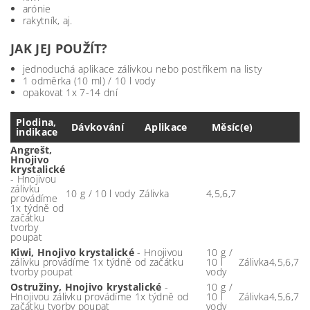
arónie
rakytník, aj.
JAK JEJ POUŽÍT?
jednoduchá aplikace zálivkou nebo postřikem na listy
1 odměrka (10 ml) / 10 l vody
opakovat 1x 7-14 dní
Plodina,
Dávkování
Aplikace
Měsíc(e)
indikace
Angrešt,
Hnojivo
krystalické
- Hnojivou
zálivku
10 g / 10 l vody
Zálivka
4,5,6,7
provádíme
1x týdně od
začátku
tvorby
poupat
Kiwi, Hnojivo krystalické
- Hnojivou
10 g /
zálivku provádíme 1x týdně od začátku
10 l
Zálivka
4,5,6,7
tvorby poupat
vody
Ostružiny, Hnojivo krystalické
-
10 g /
Hnojivou zálivku provádíme 1x týdně od
10 l
Zálivka
4,5,6,7
začátku tvorby poupat
vody