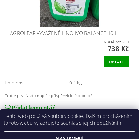
AGROLEAF VYVÁŽENÉ HNOJIVO BALANCE 10 L
610 Kč bez DPH
738 Kč
DETAIL
Hmotnost
0.4 kg
Buďte první, kdo napíše příspěvek k této položce.
Přidat komentář
Tento web používá soubory cookie. Dalším procházením
tohoto webu vyjadřujete souhlas s jejich používáním.
NASTAVENÍ