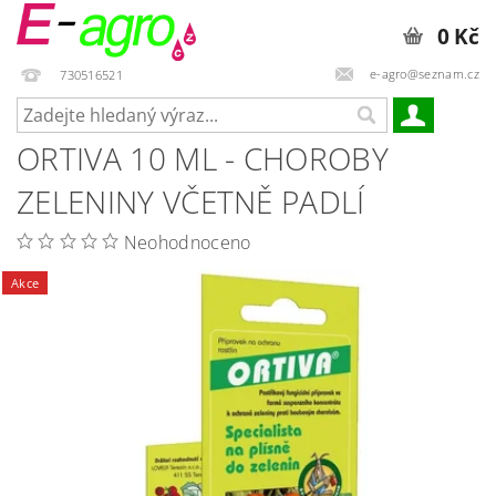
0 Kč
e-agro@seznam.cz
730516521
ORTIVA 10 ML - CHOROBY
ZELENINY VČETNĚ PADLÍ
Neohodnoceno
Akce