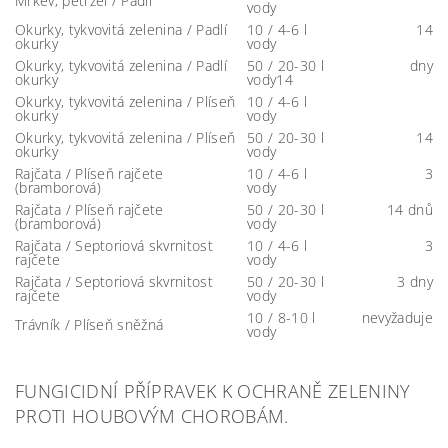
Mrkev, petržel / Padlí
vody
Okurky, tykvovitá zelenina / Padlí
10 / 4-6 l
14
okurky
vody
Okurky, tykvovitá zelenina / Padlí
50 / 20-30 l
dny
okurky
vody14
Okurky, tykvovitá zelenina / Plíseň
10 / 4-6 l
okurky
vody
Okurky, tykvovitá zelenina / Plíseň
50 / 20-30 l
14
okurky
vody
Rajčata / Plíseň rajčete
10 / 4-6 l
3
(bramborová)
vody
Rajčata / Plíseň rajčete
50 / 20-30 l
14 dnů
(bramborová)
vody
Rajčata / Septoriová skvrnitost
10 / 4-6 l
3
rajčete
vody
Rajčata / Septoriová skvrnitost
50 / 20-30 l
3 dny
rajčete
vody
10 / 8-10 l
nevyžaduje
Trávník / Plíseň sněžná
vody
FUNGICIDNÍ PŘÍPRAVEK K OCHRANĚ ZELENINY
PROTI HOUBOVÝM CHOROBÁM.