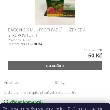
DAGONIS 6 ML - PROTI PADLÍ, HLÍZENCE A
STRUPOVITOSTI
Původně:
63 Kč
Ušetříte
:
13 Kč (–20 %)
41 Kč bez DPH
50 Kč
Hmotnost
0.1 kg
Buďte první, kdo napíše příspěvek k této položce.
Přidat komentář
Tento web používá soubory cookie. Dalším procházením