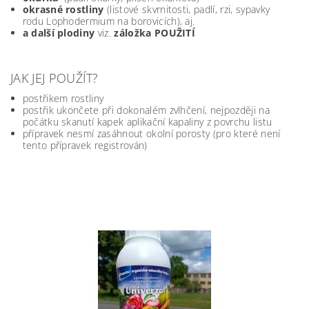
okrasné rostliny
(listové skvrnitosti, padlí, rzi, sypavky
rodu Lophodermium na borovicích), aj.
a další plodiny
viz.
záložka POUŽITÍ
JAK JEJ POUŽÍT?
postřikem rostliny
postřik ukončete při dokonalém zvlhčení, nejpozději na
počátku skanutí kapek aplikační kapaliny z povrchu listu
přípravek nesmí zasáhnout okolní porosty (pro které není
tento přípravek registrován)