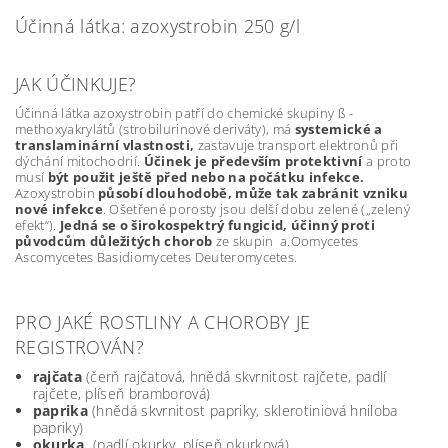
Účinná látka: azoxystrobin 250 g/l
JAK ÚČINKUJE?
Účinná látka azoxystrobin patří do chemické skupiny ß -
methoxyakrylátů (strobilurinové deriváty), má
systemické a
translaminární vlastnosti,
zastavuje transport elektronů při
dýchání mitochodrií.
Účinek je především protektivní
a proto
musí
být použit ještě před nebo na počátku infekce.
Azoxystrobin
působí dlouhodobě, může tak zabránit vzniku
nové infekce
. Ošetřené porosty jsou delší dobu zelené („zelený
efekt“).
Jedná se o širokospektrý fungicid, účinný proti
původcům důležitých chorob
ze skupin a.Oomycetes
Ascomycetes Basidiomycetes Deuteromycetes.
PRO JAKÉ ROSTLINY A CHOROBY JE
REGISTROVÁN?
rajčata
(čerň rajčatová, hnědá skvrnitost rajčete, padlí
rajčete, plíseň bramborová)
paprika
(hnědá skvrnitost papriky, sklerotiniová hniloba
papriky)
okurka
(padlí okurky, plíseň okurková)