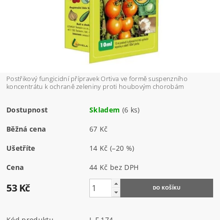
Postřikový fungicidní přípravek Ortiva ve formě suspenzního
koncentrátu k ochraně zeleniny proti houbovým chorobám
Dostupnost
Skladem
(6 ks)
Běžná cena
67 Kč
Ušetříte
14 Kč
(–20 %)
Cena
44 Kč bez DPH
53 Kč
Kód produktu
L F 174