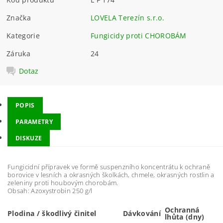
Značka
LOVELA Terezín s.r.o.
Kategorie
Fungicidy proti CHOROBÁM
Záruka
24
Dotaz
POPIS
PARAMETRY
DISKUZE
Fungicidní přípravek ve formě suspenzního koncentrátu k ochraně
borovice v lesních a okrasných školkách, chmele, okrasných rostlin a
zeleniny proti houbovým chorobám.
Obsah: Azoxystrobin 250 g/l
Ochranná
Plodina / škodlivý činitel
Dávkování
lhůta (dny)