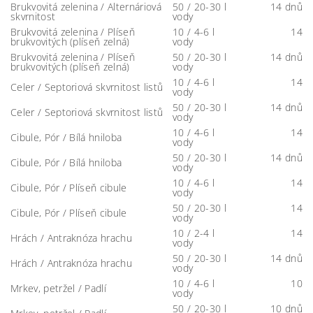
Brukvovitá zelenina / Alternáriová
50 / 20-30 l
14 dnů
skvrnitost
vody
Brukvovitá zelenina / Plíseň
10 / 4-6 l
14
brukvovitých (plíseň zelná)
vody
Brukvovitá zelenina / Plíseň
50 / 20-30 l
14 dnů
brukvovitých (plíseň zelná)
vody
10 / 4-6 l
14
Celer / Septoriová skvrnitost listů
vody
50 / 20-30 l
14 dnů
Celer / Septoriová skvrnitost listů
vody
10 / 4-6 l
14
Cibule, Pór / Bílá hniloba
vody
50 / 20-30 l
14 dnů
Cibule, Pór / Bílá hniloba
vody
10 / 4-6 l
14
Cibule, Pór / Plíseň cibule
vody
50 / 20-30 l
14
Cibule, Pór / Plíseň cibule
vody
10 / 2-4 l
14
Hrách / Antraknóza hrachu
vody
50 / 20-30 l
14 dnů
Hrách / Antraknóza hrachu
vody
10 / 4-6 l
10
Mrkev, petržel / Padlí
vody
50 / 20-30 l
10 dnů