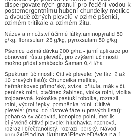
dispergovatelných granulí
pro ředění vodou k
postemergentnímu hubení
chundelky met
lice
a
dvouděložných plevelů
v ozimé pšenici
,
ozimém tritikale a ozimém žitu
.
Název a množství účinné látky:
aminopyralid 50
g/kg, florasulam 25
g/kg, pyroxsulam 50 g/kg
Pšenice ozimá dávka 200 g/ha - jarní aplikace po
obnovení růstu plevelů, pro zvýšení účinnosti
možno přidat smáčedlo Šaman 0,4 l/ha
Spektrum účinnosti:
Citlivé plevele: (ve fázi 2 až
10 pravých l
istů):
Chundelka metlice,
heřmánkovec přímořský, svízel přítula, mák vlčí,
penízek rolní, ptačinec žabinec,
violka rolní, violka
trojbarevná, kokoška pastuší tobolka, rozrazil
rolní, výdrol řepky, pomněnka rolní.
Citlivé
plevele:
(max. do růstové fáze 6 pr
avých listů):
pohanka svlačcovitá, konopice polní, merlík
bílý
Méně citlivé plevele:
hluchavka nachová,
rozrazil břečťanolistý, rozrazil perský.
Návod
Plodina
(kultura)
Plevele
Dávka na 1
k
použití