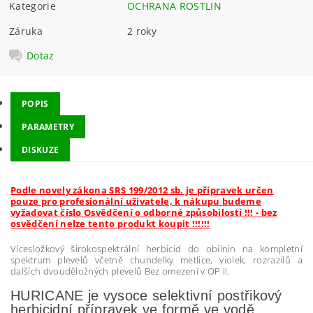
Kategorie
OCHRANA ROSTLIN
Záruka
2 roky
Dotaz
POPIS
PARAMETRY
DISKUZE
Podle novely zákona SRS 199/2012 sb. je přípravek určen
pouze pro profesionální uživatele, k nákupu budeme
vyžadovat číslo Osvědčení o odborné způsobilosti !!! - bez
osvědčení nelze tento produkt koupit !!!!!!
Vícesložkový širokospektrální herbicid do obilnin na kompletní
spektrum plevelů včetně chundelky metlice, violek, rozrazilů a
dalších dvouděložných plevelů Bez omezení v OP II.
HURICANE je vysoce selektivní postřikový
herbicidní přípravek ve formě
ve vodě