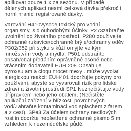
aplikovat pouze 1 x za sezónu. V
případě
dělených aplikací nesmí celková dávka
překročit
horní hranici registrované dávky.
Varování
H410
vysoce toxický pro vodní
organismy, s dlouhodobými účinky.
P273
zabraňte
uvolnění
do
životního prostředí.
P280
používejte
ochranné rukavice/ochranné brýle/ochranný oděv
P302/352
při
styku s
kůží omyjte velkým
množstvím vody a mýdla.
P501
odstraňte
obsah/obal předáním oprávněné
osobě nebo
vrácením dodavateli.
EUH 208
O
bsahuje
pyroxsulam a cloquintocet
-
mexyl. múže vyvo
lat
alergickou reakci:
EUH401
dodržujte pokyny pro
používání,
abyste se vyvarovali rizik pro
lidské
zdraví
a životní prostředí
.
SP1
Neznečišťujte vody
přípravkem nebo jeho obalem. (Nečistěte
aplikační
zařízení v blízkosti povrchových
vod/Zabraňte kontaminaci vod splachem z farem
a z cest).
SPe3
Za
účelem ochrany necílových
rostlin dodržte neošetřené ochranné pásmo 5 m
vzhledem k
nezemědělské půdě.