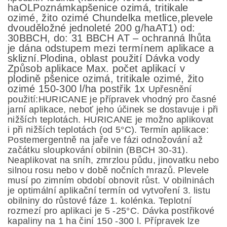
ha
OL
Poznámka
pšenice ozimá,
tritikale
ozimé,
žito ozim
é
Chundelka metlice,
plevele
dvouděložné
jednoleté
200 g
/ha
AT
1) od:
30
BBCH, do:
31 BBCH
AT
–
ochranná lhůta
je dána odstupem mezi termínem aplikace a
sklizní.
Plodina, oblast
použití
Dávka vody
Způsob aplikace
Max. počet aplikací
v
plodině
p
šenice
ozimá,
tritikale ozimé, žito
ozimé
150
-
300 l/ha
postřik
1x
Upřesnění
použití:
HURICANE
je přípravek vhodný pro časné
jarní aplikace, neboť jeho účinek se dostavuje i při
nižších
teplotách. HURICANE
je možno aplikovat
i
při nižších teplotách (od 5°C).
Termín aplikace:
Postemergentně na jaře ve fázi odnožování až
začátku sloupkování obilnin (BBCH
30
-
31).
Neaplikovat na
sníh, zmrzlou
půdu, jinovatku nebo
silnou rosu nebo v době nočních mrazů. Plevele
musí po zimním období obnovit růst.
V obilni
nách
je optimální aplikační
termín od
vytvoření 3.
listu
obilniny do růstové fáze 1. kolénka.
Teplotní
rozmezí pro aplikaci je 5
-
25°C. Dávka postřikové
kapaliny na 1 ha činí 150
-
300 l.
Přípravek lze