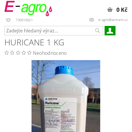
0 Kč
e-agro@seznam.cz
730516521
HURICANE 1 KG
Neohodnoceno