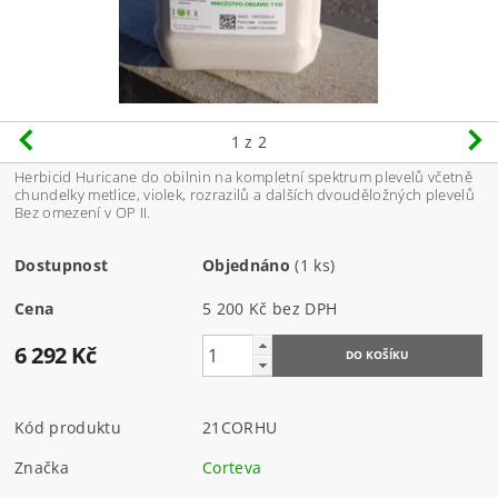
1
z 2
Herbicid Huricane do obilnin na kompletní spektrum plevelů včetně
chundelky metlice, violek, rozrazilů a dalších dvouděložných plevelů
Bez omezení v OP II.
Dostupnost
Objednáno
(1 ks)
Cena
5 200 Kč bez DPH
6 292 Kč
Kód produktu
21CORHU
Značka
Corteva