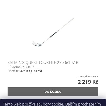
SALMING QUEST TOURLITE 29 96/107 R
Původně:
2 590 Kč
Ušetříte
:
371 Kč (–14 %)
1 834 Kč bez DPH
2 219 Kč
Tento web používá soubory cookie. Dalším procházením
2
1