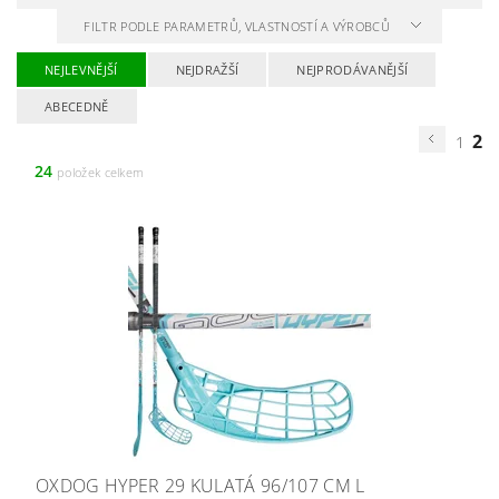
FILTR PODLE PARAMETRŮ, VLASTNOSTÍ A VÝROBCŮ
NEJLEVNĚJŠÍ
NEJDRAŽŠÍ
NEJPRODÁVANĚJŠÍ
ABECEDNĚ
2
1
24
položek celkem
OXDOG HYPER 29 KULATÁ 96/107 CM L