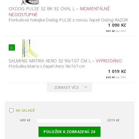
OXDOG PULSE 32 BK 92 OVAL L
–
MOMENTÁLNĚ
NEDOSTUPNÉ
Florbalová hokejka Oxdog PULSE s novou čepelí Oxdog RAZOR
1 090 Kč
901 Kč
bez DPH
3.
SALMING MATRIX AERO 32 96/107 CM L
–
VYPRODÁNO
Florbalka Matrix s čepelí Aero 96/107 cm
1 019 Kč
842 Kč
bez DPH
ZOBRAZIT VÍCE
NA SKLADĚ
689
Kč
2219
Kč
POLOŽEK K ZOBRAZENÍ:
24