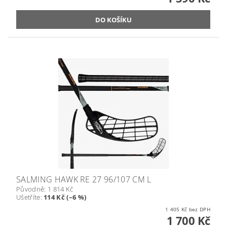
SALMING HAWK RE 27 96/107 CM L
Původně:
1 814 Kč
Ušetříte
:
114 Kč (–6 %)
1 405 Kč bez DPH
1 700 Kč