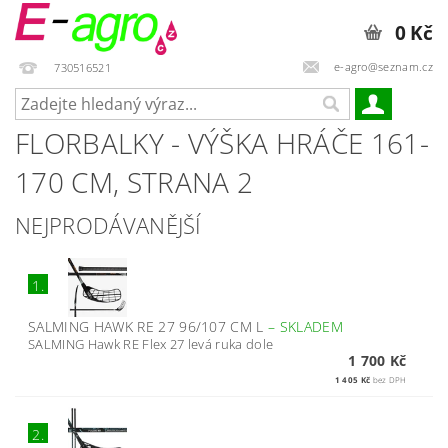
0 Kč
e-agro@seznam.cz
730516521
FLORBALKY - VÝŠKA HRÁČE 161-
170 CM
, STRANA 2
NEJPRODÁVANĚJŠÍ
1.
SALMING HAWK RE 27 96/107 CM L
–
SKLADEM
SALMING Hawk RE Flex 27 levá ruka dole
1 700 Kč
1 405 Kč
bez DPH
2.