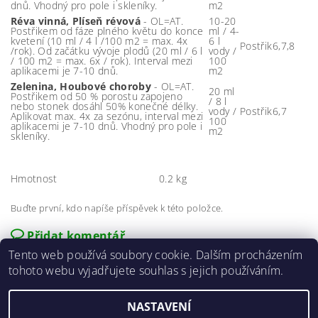
dnů. Vhodný pro pole i skleníky.
m2
Réva vinná, Plíseň révová
- OL=AT.
10-20
Postřikem od fáze plného květu do konce
ml / 4-
kvetení (10 ml / 4 l /100 m2 = max. 4x
6 l
Postřik
6,7,8
/rok). Od začátku vývoje plodů (20 ml / 6 l
vody /
/ 100 m2 = max. 6x / rok). Interval mezi
100
aplikacemi je 7-10 dnů.
m2
Zelenina, Houbové choroby
- OL=AT.
20 ml
Postřikem od 50 % porostu zapojeno
/ 8 l
nebo stonek dosáhl 50% konečné délky.
vody /
Postřik
6,7
Aplikovat max. 4x za sezónu, interval mezi
100
aplikacemi je 7-10 dnů. Vhodný pro pole i
m2
skleníky.
Hmotnost
0.2 kg
Buďte první, kdo napíše příspěvek k této položce.
Přidat komentář
Tento web používá soubory cookie. Dalším procházením
tohoto webu vyjadřujete souhlas s jejich používáním.
NASTAVENÍ