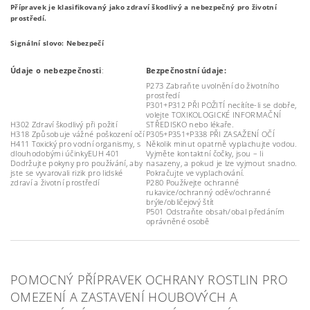
Přípravek je klasifikovaný jako zdraví škodlivý a nebezpečný pro životní
prostředí.
Signální slovo: Nebezpečí
Údaje o nebezpečnosti
:
Bezpečnostní údaje:
P273 Zabraňte uvolnění do životního
prostředí
P301+P312 PŘI POŽITÍ necítíte-li se dobře,
volejte TOXIKOLOGICKÉ INFORMAČNÍ
H302 Zdraví škodlivý při požití
STŘEDISKO nebo lékaře.
H318 Způsobuje vážné poškození očí
P305+P351+P338 PŘI ZASAŽENÍ OČÍ
H411 Toxický pro vodní organismy, s
Několik minut opatrně vyplachujte vodou.
dlouhodobými účinkyEUH 401
Vyjměte kontaktní čočky, jsou – li
Dodržujte pokyny pro používání, aby
nasazeny, a pokud je lze vyjmout snadno.
jste se vyvarovali rizik pro lidské
Pokračujte ve vyplachování.
zdraví a životní prostředí
P280 Používejte ochranné
rukavice/ochranný oděv/ochranné
brýle/obličejový štít
P501 Odstraňte obsah/obal předáním
oprávněné osobě
POMOCNÝ PŘÍPRAVEK OCHRANY ROSTLIN PRO
OMEZENÍ A ZASTAVENÍ HOUBOVÝCH A