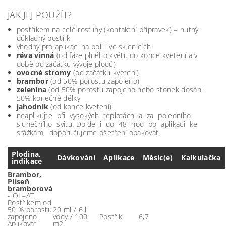
JAK JEJ POUŽÍT?
postřikem na celé rostliny (kontaktní přípravek) = nutný
důkladný postřik
vhodný pro aplikaci na poli i ve sklenících
réva vinná
(od fáze plného květu do konce kvetení a v
době od začátku vývoje plodů)
ovocné stromy
(od začátku kvetení)
brambor
(od 50% porostu zapojeno)
zelenina
(od 50% porostu zapojeno nebo stonek dosáhl
50% konečné délky
jahodník
(od konce kvetení)
neaplikujte při vysokých teplotách a za poledního
slunečního svitu. Dojde-li do 48 hod po aplikaci ke
srážkám, doporučujeme ošetření opakovat.
Plodina,
Dávkování
Aplikace
Měsíc(e)
Kalkulačka
indikace
Brambor,
Plíseň
bramborová
- OL=AT.
Postřikem od
50 % porostu
20 ml / 6 l
zapojeno.
vody / 100
Postřik
6,7
Aplikovat
m2