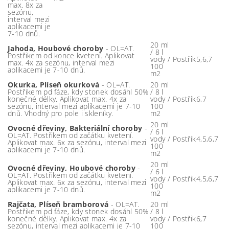
max. 8x za
sezónu,
interval mezi
aplikacemi je
7-10 dnů.
20 ml
Jahoda, Houbové choroby
- OL=AT.
/ 8 l
Postřikem od konce kvetení. Aplikovat
vody /
Postřik
5,6,7
max. 4x za sezónu, interval mezi
100
aplikacemi je 7-10 dnů.
m2
Okurka, Plíseň okurková
- OL=AT.
20 ml
Postřikem pd fáze, kdy stonek dosáhl 50%
/ 8 l
konečné délky. Aplikovat max. 4x za
vody /
Postřik
6,7
sezónu, interval mezi aplikacemi je 7-10
100
dnů. Vhodný pro pole i skleníky.
m2
20 ml
Ovocné dřeviny, Bakteriální choroby
-
/ 6 l
OL=AT. Postřikem od začátku kvetení.
vody /
Postřik
4,5,6,7
Aplikovat max. 6x za sezónu, interval mezi
100
aplikacemi je 7-10 dnů.
m2
20 ml
Ovocné dřeviny, Houbové choroby
-
/ 6 l
OL=AT. Postřikem od začátku kvetení.
vody /
Postřik
4,5,6,7
Aplikovat max. 6x za sezónu, interval mezi
100
aplikacemi je 7-10 dnů.
m2
Rajčata, Plíseň bramborová
- OL=AT.
20 ml
Postřikem pd fáze, kdy stonek dosáhl 50%
/ 8 l
konečné délky. Aplikovat max. 4x za
vody /
Postřik
6,7
sezónu, interval mezi aplikacemi je 7-10
100