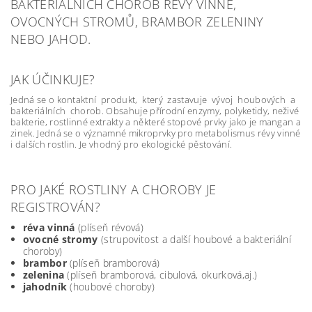
BAKTERIÁLNÍCH CHOROB RÉVY VINNÉ,
OVOCNÝCH STROMŮ, BRAMBOR ZELENINY
NEBO JAHOD.
JAK ÚČINKUJE?
Jedná se o kontaktní produkt, který zastavuje vývoj houbových a
bakteriálních chorob. Obsahuje přírodní enzymy, polyketidy, neživé
bakterie, rostlinné extrakty a některé stopové prvky jako je mangan a
zinek. Jedná se o významné mikroprvky pro metabolismus révy vinné
i dalších rostlin. Je vhodný pro ekologické pěstování.
PRO JAKÉ ROSTLINY A CHOROBY JE
REGISTROVÁN?
réva vinná
(plíseň révová)
ovocné stromy
(strupovitost a další houbové a bakteriální
choroby)
brambor
(plíseň bramborová)
zelenina
(plíseň bramborová, cibulová, okurková,aj.)
jahodník
(houbové choroby)