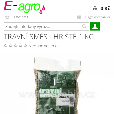
0 Kč
e-agro@seznam.cz
730516521
TRAVNÍ SMĚS - HŘIŠTĚ 1 KG
Neohodnoceno