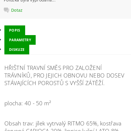
Dotaz
POPIS
PARAMETRY
DISKUZE
HŘIŠTNÍ TRAVNÍ SMĚS PRO ZALOŽENÍ
TRÁVNÍKŮ, PRO JEJICH OBNOVU NEBO DOSEV
STÁVAJÍCÍCH POROSTŮ S VYŠŠÍ ZÁTĚŽÍ.
plocha: 40 - 50 m²
Obsah trav: jílek vytrvalý RITMO 65%, kostřava
červená CARIOCA 20%, lipnice luční LATO 8%,