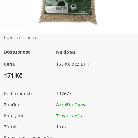
travní směs hřiště
Dostupnost
Na dotaz
Cena
153 Kč bez DPH
171 Kč
Kód produktu
TR2673
Značka
AgroBio Opava
Kategorie
Travní směsi
Záruka
1 rok
Položka byla vyprodána...