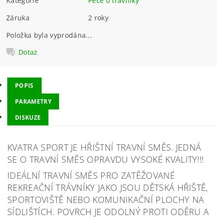
Kategorie
Péče o trávníky
Záruka
2 roky
Položka byla vyprodána...
Dotaz
POPIS
PARAMETRY
DISKUZE
KVATRA SPORT JE HŘIŠTNÍ TRAVNÍ SMĚS. JEDNÁ
SE O TRAVNÍ SMĚS OPRAVDU VYSOKÉ KVALITY!!!
IDEÁLNÍ TRAVNÍ SMĚS PRO ZATĚŽOVANÉ
REKREAČNÍ TRÁVNÍKY JAKO JSOU DĚTSKÁ HŘIŠTĚ,
SPORTOVIŠTĚ NEBO KOMUNIKAČNÍ PLOCHY NA
SÍDLIŠTÍCH. POVRCH JE ODOLNÝ PROTI ODĚRU A