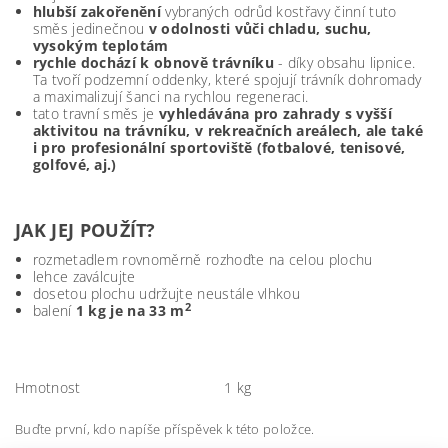
hlubší zakořenění
vybraných odrůd kostřavy činní tuto
směs jedinečnou
v odolnosti vůči chladu, suchu,
vysokým teplotám
rychle dochází k obnově trávníku
- díky obsahu lipnice.
Ta tvoří podzemní oddenky, které spojují trávník dohromady
a maximalizují šanci na rychlou regeneraci.
tato travní směs je
vyhledávána pro zahrady s vyšší
aktivitou na trávníku, v rekreačních areálech, ale také
i pro profesionální sportoviště (fotbalové, tenisové,
golfové, aj.)
JAK JEJ POUŽÍT?
rozmetadlem rovnoměrně rozhoďte na celou plochu
lehce zaválcujte
dosetou plochu udržujte neustále vlhkou
2
balení
1 kg je na 33 m
Hmotnost
1 kg
Buďte první, kdo napíše příspěvek k této položce.