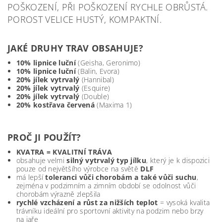
POŠKOZENÍ, PŘI POŠKOZENÍ RYCHLE OBRŮSTÁ.
POROST VELICE HUSTÝ, KOMPAKTNÍ.
JAKÉ DRUHY TRAV OBSAHUJE?
10% lipnice luční
(Geisha, Geronimo)
10% lipnice luční
(Balin, Evora)
20% jílek vytrvalý
(Hannibal)
20% jílek vytrvalý
(Esquire)
20% jílek vytrvalý
(Double)
20% kostřava červená
(Maxima 1)
PROČ JI POUŽÍT?
KVATRA = KVALITNÍ TRÁVA
obsahuje velmi
silný vytrvalý typ jílku
, který je k dispozici
pouze od největšího výrobce na světě
DLF
má lepší
toleranci vůči chorobám a také vůči suchu
,
zejména v podzimním a zimním období se odolnost vůči
chorobám výrazně zlepšila
rychlé vzcházení a růst za nižších teplot
= vysoká kvalita
trávníku ideální pro sportovní aktivity na podzim nebo brzy
na jaře