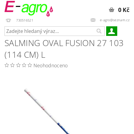
0 Kč
e-agro@seznam.cz
730516521
SALMING OVAL FUSION 27 103
(114 CM) L
Neohodnoceno