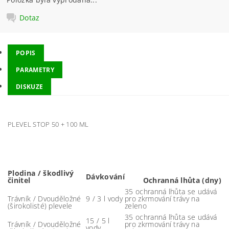
Dotaz
POPIS
PARAMETRY
DISKUZE
PLEVEL STOP 50 + 100 ML
Plodina / škodlivý
Dávkování
činitel
Ochranná lhůta (dny)
35 ochranná lhůta se udává
Trávník / Dvouděložné
9 / 3 l vody
pro zkrmování trávy na
(širokolisté) plevele
zeleno
35 ochranná lhůta se udává
15 / 5 l
Trávník / Dvouděložné
pro zkrmování trávy na
vody