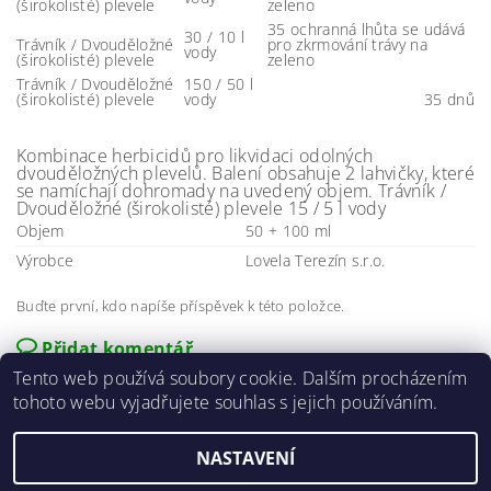
(širokolisté) plevele
zeleno
35 ochranná lhůta se udává
30 / 10 l
Trávník / Dvouděložné
pro zkrmování trávy na
vody
(širokolisté) plevele
zeleno
Trávník / Dvouděložné
150 / 50 l
(širokolisté) plevele
vody
35 dnů
Kombinace herbicidů pro likvidaci odolných
dvouděložných plevelů. Balení obsahuje 2 lahvičky, které
se namíchají dohromady na uvedený objem. Trávník /
Dvouděložné (širokolisté) plevele 15 / 5 l vody
Objem
50 + 100 ml
Výrobce
Lovela Terezín s.r.o.
Buďte první, kdo napíše příspěvek k této položce.
Přidat komentář
Tento web používá soubory cookie. Dalším procházením
tohoto webu vyjadřujete souhlas s jejich používáním.
NASTAVENÍ
2026 ©
E-agro.cz
, všechna práva vyhrazena