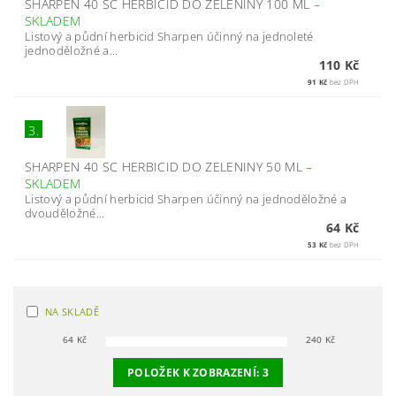
SHARPEN 40 SC HERBICID DO ZELENINY 100 ML
–
SKLADEM
Listový a půdní herbicid Sharpen účinný na jednoleté
jednoděložné a...
110 Kč
91 Kč
bez DPH
3.
SHARPEN 40 SC HERBICID DO ZELENINY 50 ML
–
SKLADEM
Listový a půdní herbicid Sharpen účinný na jednoděložné a
dvouděložné...
64 Kč
53 Kč
bez DPH
NA SKLADĚ
64
Kč
240
Kč
POLOŽEK K ZOBRAZENÍ:
3