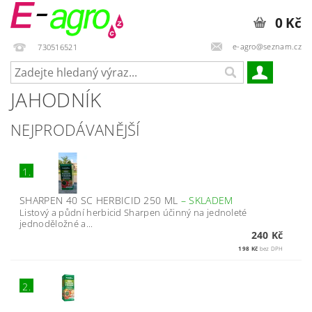
0 Kč
e-agro@seznam.cz
730516521
JAHODNÍK
NEJPRODÁVANĚJŠÍ
1.
SHARPEN 40 SC HERBICID 250 ML
–
SKLADEM
Listový a půdní herbicid Sharpen účinný na jednoleté
jednoděložné a...
240 Kč
198 Kč
bez DPH
2.