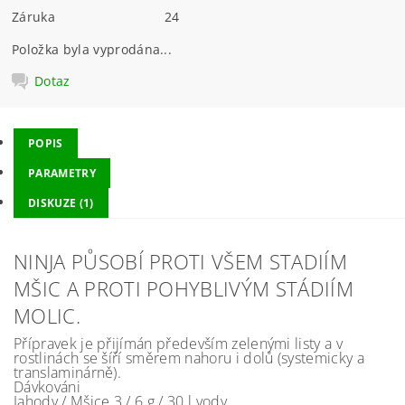
Záruka
24
Položka byla vyprodána...
Dotaz
POPIS
PARAMETRY
DISKUZE (1)
NINJA PŮSOBÍ PROTI VŠEM STADIÍM
MŠIC A PROTI POHYBLIVÝM STÁDIÍM
MOLIC.
Přípravek je přijímán především zelenými listy a v
rostlinách se šíří směrem nahoru i dolů (systemicky a
translaminárně).
Dávkováni
Jahody / Mšice 3 / 6 g / 30 l vody