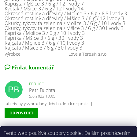
Kapusta / Mšice 3 / 6 g / 12 l vody 7
Květák / Mšice 3 / 6 g / 12 l vody 14
Okrasné rostliny a dřeviny / Molice 3 / 6 g / 8,5 l vody 3
Okrasné rostliny a dřeviny / Mšice 3 / 6 g / 12 l vody 3
Okurky, tykvovitá zelenina / Molice 3 / 6 g / 10 l vody 3
Okurky, tykvovitá zelenina / Mšice 3 / 6 g / 30 l vody 3
Paprika / Molice 3 / 6 g / 10 l vody 3
Paprika / Mšice 3 / 6 g / 30 l vody 3
Rajčata / Molice 3 / 6 g / 10 l vody 3
Rajčata / Mšice 3 / 6 g / 30 l vody 3
Výrobce
Lovela Terezín s.r.o.
Přidat komentář
molice
PB
Petr Buchta
5.6.2022 13:05
tablety byly vyprodány- kdy budou k dispozici |,
ODPOVĚDĚT
Tento web používá soubory cookie. Dalším procházením