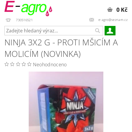
0 Kč
e-agro@seznam.cz
730516521
NINJA 3X2 G - PROTI MŠICÍM A
MOLICÍM (NOVINKA)
Neohodnoceno