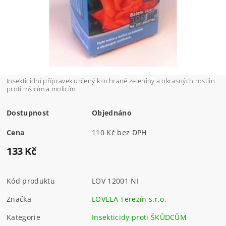
Insekticidní přípravek určený k ochraně zeleniny a okrasných rostlin
proti mšicím a molicím.
Dostupnost
Objednáno
Cena
110 Kč bez DPH
133 Kč
Kód produktu
LOV 12001 NI
Značka
LOVELA Terezín s.r.o.
Kategorie
Insekticidy proti ŠKŮDCŮM