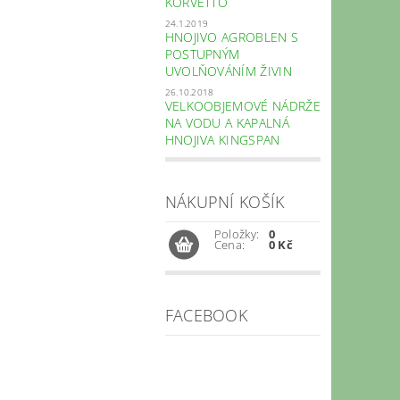
KORVETTO
24.1.2019
HNOJIVO AGROBLEN S
POSTUPNÝM
UVOLŇOVÁNÍM ŽIVIN
26.10.2018
VELKOOBJEMOVÉ NÁDRŽE
NA VODU A KAPALNÁ
HNOJIVA KINGSPAN
NÁKUPNÍ KOŠÍK
Položky:
0
Cena:
0 Kč
FACEBOOK