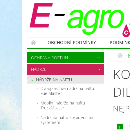
OBCHODNÍ PODMÍNKY
PODMÍNK
NÁDRŽE
HNOJIVA
VELKOOBJEMOVÉ
OCHRANA ROSTLIN
RODENTICIDY - PROTI HLODAVCŮM
OC
KO
NÁDRŽE
OCHRANNÉ POMŮCKY A PRACOVNÍ OBLEČENÍ
NÁDRŽE NA NAFTU
NÁHRADNÍ DÍLY A SERVIS
VÝPRODEJ ZÁS
DI
Dvouplášťová nádrž na naftu
FuelMaster
Mobilní nádrže na naftu
NEJ
TruckMaster
Nádrž na naftu s evidenčním
systémem
1.