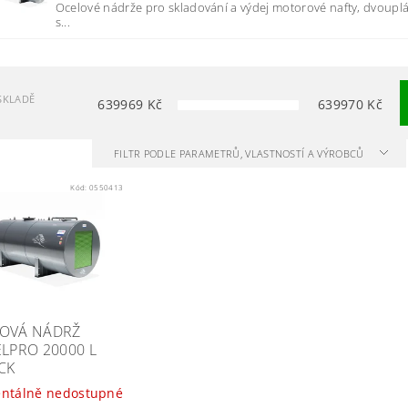
Ocelové nádrže pro skladování a výdej motorové nafty, dvoupl
s...
SKLADĚ
639969
Kč
639970
Kč
FILTR PODLE PARAMETRŮ, VLASTNOSTÍ A VÝROBCŮ
Kód:
0550413
OVÁ NÁDRŽ
ELPRO 20000 L
CK
ntálně nedostupné