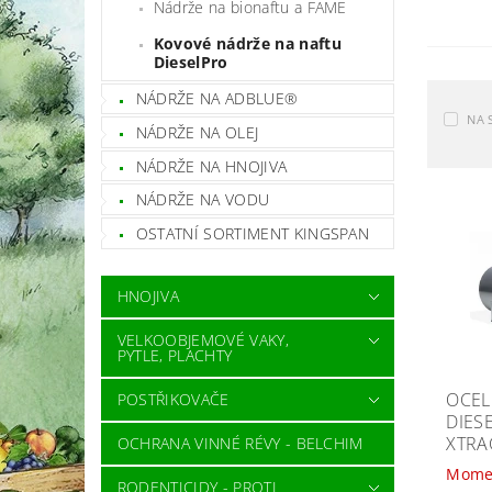
Nádrže na bionaftu a FAME
Kovové nádrže na naftu
DieselPro
NÁDRŽE NA ADBLUE®
NA 
NÁDRŽE NA OLEJ
NÁDRŽE NA HNOJIVA
NÁDRŽE NA VODU
OSTATNÍ SORTIMENT KINGSPAN
HNOJIVA
VELKOOBJEMOVÉ VAKY,
PYTLE, PLACHTY
OCEL
POSTŘIKOVAČE
DIES
XTRA
OCHRANA VINNÉ RÉVY - BELCHIM
Mome
RODENTICIDY - PROTI