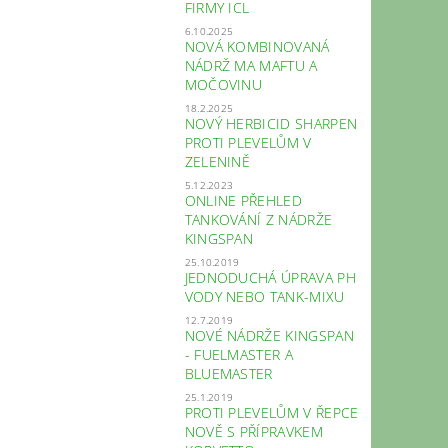
FIRMY ICL
6.10.2025
NOVÁ KOMBINOVANÁ
NÁDRŽ MA MAFTU A
MOČOVINU
18.2.2025
NOVÝ HERBICID SHARPEN
PROTI PLEVELŮM V
ZELENINĚ
5.12.2023
ONLINE PŘEHLED
TANKOVÁNÍ Z NÁDRŽE
KINGSPAN
25.10.2019
JEDNODUCHÁ ÚPRAVA PH
VODY NEBO TANK-MIXU
12.7.2019
NOVÉ NÁDRŽE KINGSPAN
- FUELMASTER A
BLUEMASTER
25.1.2019
PROTI PLEVELŮM V ŘEPCE
NOVĚ S PŘÍPRAVKEM