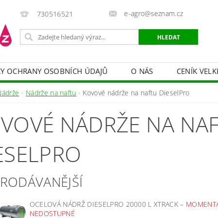
e-agro@seznam.cz
730516521
Y OCHRANY OSOBNÍCH ÚDAJŮ
O NÁS
CENÍK VELK
 VAKY, PYTLE, PLACHTY
POSTŘIKOVAČE
OCHRANA
Nádrže
Nádrže na naftu
Kovové nádrže na naftu DieselPro
HRANA DŘEVA
BAZÉNOVÁ CHEMIE
MECHANIZACE
VOVÉ NÁDRŽE NA NA
PRODEJ CIBULE
CHOVATELSKÉ POTŘEBY
PÉ
OB = SLEVY 10-30 %
ZAHRADNÍ POMŮCKY A ZÁVLAHA
ESELPRO
PRODÁVANĚJŠÍ
OCELOVÁ NÁDRŽ DIESELPRO 20000 L XTRACK
–
MOMENT
NEDOSTUPNÉ