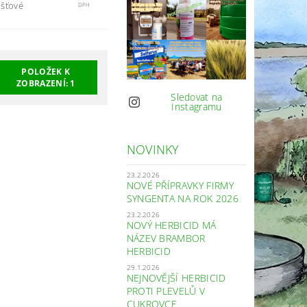
ášťové
DPH
POLOŽEK K
ZOBRAZENÍ:
1
Sledovat na
Instagramu
NOVINKY
23.2.2026
NOVÉ PŘÍPRAVKY FIRMY
SYNGENTA NA ROK 2026
23.2.2026
NOVÝ HERBICID MÁ
NÁZEV BRAMBOR
HERBICID
29.1.2026
NEJNOVĚJŠÍ HERBICID
PROTI PLEVELŮ V
CUKROVCE