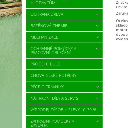
Značk
HLODAVCŮM
Envir
Záruka
OCHRANA DŘEVA
Ocelov
sklado
BAZÉNOVÁ CHEMIE
motoro
dvoupl
MECHANIZACE
eviden
OCHRANNÉ POMŮCKY A
PRACOVNÍ OBLEČENÍ
PRODEJ CIBULE
CHOVATELSKÉ POTŘEBY
PÉČE O TRÁVNÍKY
NÁHRADNÍ DÍLY A SERVIS
VÝPRODEJ ZÁSOB = SLEVY 10-30 %
ZAHRADNÍ POMŮCKY A
ZÁVLAHA