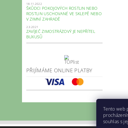
18.11.2022
ŠKŮDCI POKOJOVÝCH ROSTLIN NEBO
ROSTLIN USCHOVANÉ VE SKLEPĚ NEBO
V ZIMNÍ ZAHRADĚ
2.3.2021
ZAVÍJEČ ZIMOSTRÁZOVÝ JE NEPŘÍTEL
BUXUSŮ
PŘIJÍMÁME ONLINE PLATBY
Tento web p
procházení
souhlas s j