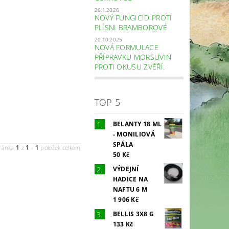
26.1.2026
NOVÝ FUNGICID PROTI
PLÍSNI BRAMBOROVÉ
20.10.2025
NOVÁ FORMULACE
PŘÍPRAVKU MORSUVIN
PROTI OKUSU ZVĚŘÍ.
TOP 5
BELANTY 18 ML
- MONILIOVÁ
SPÁLA
1
1
1
ránka
z
-
položek celkem
50 Kč
VÝDEJNÍ
HADICE NA
NAFTU 6 M
1 906 Kč
BELLIS 3X8 G
133 Kč