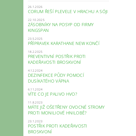
26.1.2026
CORUM ŘEŠÍ PLEVELE V HRACHU A SÓJI
22.10.2025
ZÁSOBNÍKY NA POSYP OD FIRMY
KINGSPAN
23.5.2025
PŘÍPRAVEK KARATHANE NEW KONČÍ
18.2.2025
PREVENTIVNÍ POSTŘIK PROTI
KADEŘAVOSTI BROSKVONÍ
4.12.2024
DEZINFEKCE PŮDY POMOCÍ
DUSÍKATÉHO VÁPNA
6.11.2024
VÍTE CO JE PALIVO HVO?
11.8.2023
MÁTE JIŽ OŠETŘENY OVOCNÉ STROMY
PROTI MONILIOVÉ HNILOBĚ?
23.1.2023
POSTŘIK PROTI KADEŘAVOSTI
BROSKVONÍ