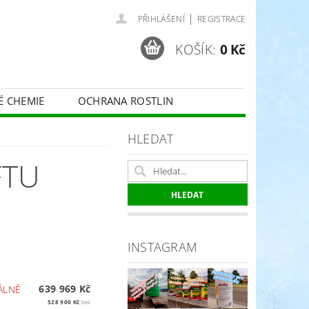
|
PŘIHLÁŠENÍ
REGISTRACE
KOŠÍK:
0 Kč
É CHEMIE
OCHRANA ROSTLIN
 VINNÉ RÉVY - BELCHIM
HLEDAT
FTU
ČE O TRÁVNÍKY
SPORT
INSTAGRAM
639 969 Kč
ÁLNĚ
528 900 Kč
bez