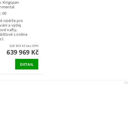
a:
Kingspan
onmental
: 60
é nádrže pro
vání a výdej
vé nafty,
ášťové s online
cí.
528 900 Kč bez DPH
639 969 Kč
DETAIL
St