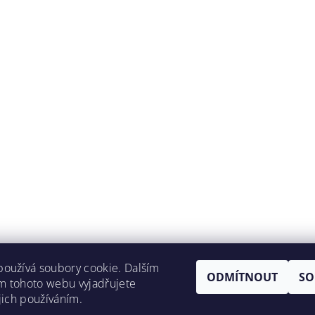
oužívá soubory cookie. Dalším
ODMÍTNOUT
SO
m tohoto webu vyjadřujete
ejich používáním.