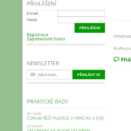
PŘIHLÁŠENÍ
E-mail
Heslo
Registrace
Hmotnos
Zapomenuté heslo
Buďte prv
Při
NEWSLETTER
PRAKTICKÉ RADY
26.1.2026
CORUM ŘEŠÍ PLEVELE V HRACHU A SÓJI
22.10.2025
ZÁSOBNÍKY NA POSYP OD FIRMY