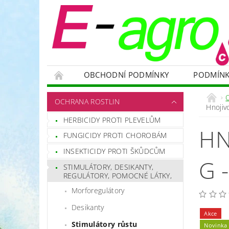
OBCHODNÍ PODMÍNKY
PODMÍNK
NÁDRŽE
HNOJIVA
VELKOOBJEMOVÉ
OCHRANA ROSTLIN
Hnojiv
RODENTICIDY - PROTI HLODAVCŮM
OC
HERBICIDY PROTI PLEVELŮM
HN
OCHRANNÉ POMŮCKY A PRACOVNÍ OBLEČENÍ
FUNGICIDY PROTI CHOROBÁM
NÁHRADNÍ DÍLY A SERVIS
VÝPRODEJ ZÁS
INSEKTICIDY PROTI ŠKŮDCŮM
G 
STIMULÁTORY, DESIKANTY,
REGULÁTORY, POMOCNÉ LÁTKY,
Morforegulátory
Desikanty
Akce
Stimulátory růstu
Novinka