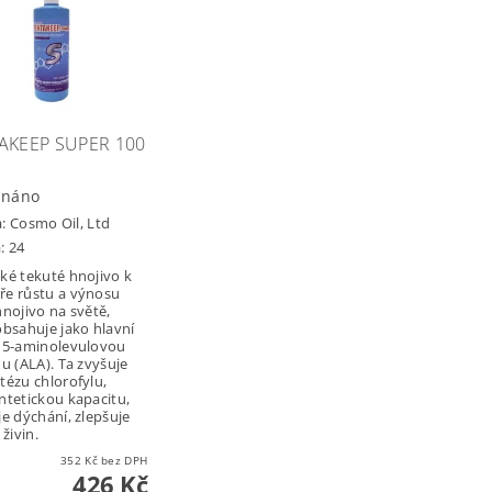
AKEEP SUPER 100
dnáno
a:
Cosmo Oil, Ltd
: 24
ké tekuté hnojivo k
e růstu a výnosu
hnojivo na světě,
obsahuje jako hlavní
 5-aminolevulovou
nu (ALA). Ta zvyšuje
tézu chlorofylu,
ntetickou kapacitu,
je dýchání, zlepšuje
 živin.
352 Kč bez DPH
426 Kč