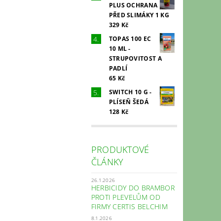
PLUS OCHRANA
PŘED SLIMÁKY 1 KG
329 Kč
TOPAS 100 EC
10 ML -
STRUPOVITOST A
PADLÍ
65 Kč
SWITCH 10 G -
PLÍSEŇ ŠEDÁ
128 Kč
PRODUKTOVÉ
ČLÁNKY
26.1.2026
HERBICIDY DO BRAMBOR
PROTI PLEVELŮM OD
FIRMY CERTIS BELCHIM
8.1.2026