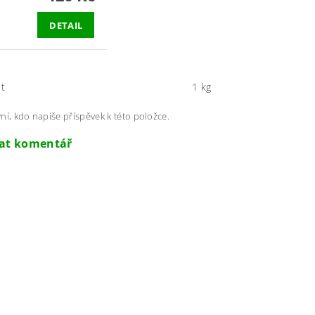
DETAIL
t
1 kg
ní, kdo napíše příspěvek k této položce.
dat komentář