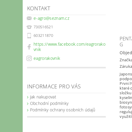
KONTAKT
e-agro
@
seznam.cz
730516521
603211870
PENT
G
https://www.facebook.com/eagrorako
vnik
Obje
eagrorakovnik
Značk
Záruka
Japons
podpoř
První 
INFORMACE PRO VÁS
které 
složku
Jak nakupovat
kyseli
biosyn
Obchodní podmínky
fotosy
Podmínky ochrany osobních údajů
regulu
využití