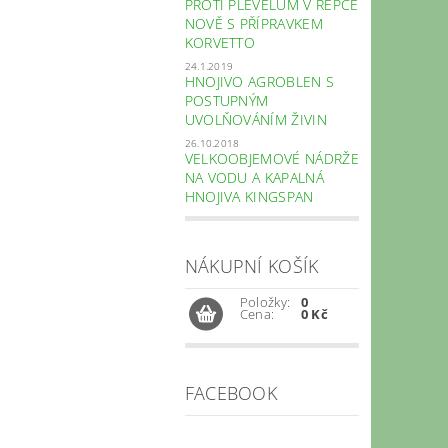
PROTI PLEVELŮM V ŘEPCE
NOVĚ S PŘÍPRAVKEM
KORVETTO
24.1.2019
HNOJIVO AGROBLEN S
POSTUPNÝM
UVOLŇOVÁNÍM ŽIVIN
26.10.2018
VELKOOBJEMOVÉ NÁDRŽE
NA VODU A KAPALNÁ
HNOJIVA KINGSPAN
NÁKUPNÍ KOŠÍK
Položky:
0
Cena:
0 Kč
FACEBOOK