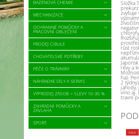
BAZÉNOVÁ CHEMIE
Složka 
prekurz
zvyšuje
MECHANIZACE
významn
živočiš
OCHRANNÉ POMŮCKY A
negativn
PRACOVNÍ OBLEČENÍ
chlorofy
Rozšiřu
prostřed
PRODEJ CIBULE
růst ros
nepřízn
CHOVATELSKÉ POTŘEBY
akumulac
Japonsk
révy a 
PÉČE O TRÁVNÍKY
Možnost
ha)- Pen
NÁHRADNÍ DÍLY A SERVIS
2 týdny)
jahody, 
víno aj.
VÝPRODEJ ZÁSOB = SLEVY 10-30 %
travní 
ZAHRADNÍ POMŮCKY A
ZÁVLAHA
POD
SPORT
Akce