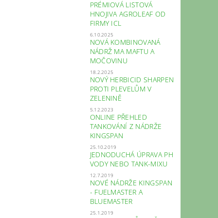
PRÉMIOVÁ LISTOVÁ
HNOJIVA AGROLEAF OD
FIRMY ICL
6.10.2025
NOVÁ KOMBINOVANÁ
NÁDRŽ MA MAFTU A
MOČOVINU
18.2.2025
NOVÝ HERBICID SHARPEN
PROTI PLEVELŮM V
ZELENINĚ
5.12.2023
ONLINE PŘEHLED
TANKOVÁNÍ Z NÁDRŽE
KINGSPAN
25.10.2019
JEDNODUCHÁ ÚPRAVA PH
VODY NEBO TANK-MIXU
12.7.2019
NOVÉ NÁDRŽE KINGSPAN
- FUELMASTER A
BLUEMASTER
25.1.2019