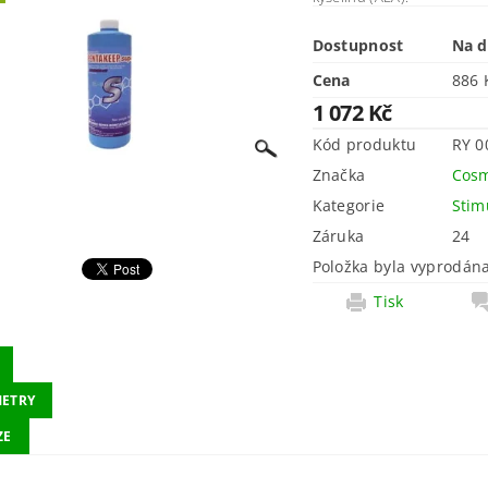
Dostupnost
Na d
Cena
1 072 Kč
Kód produktu
RY 0
Značka
Cosm
Kategorie
Stim
Záruka
24
Položka byla vyprodána
Tisk
ETRY
ZE