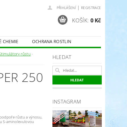
|
PŘIHLÁŠENÍ
REGISTRACE
KOŠÍK:
0 Kč
É CHEMIE
OCHRANA ROSTLIN
 VINNÉ RÉVY - BELCHIM
Stimulátory růstu
HLEDAT
PER 250
ČE O TRÁVNÍKY
SPORT
INSTAGRAM
 podpoře růstu a výnosu,
ku 5-aminolevulovou