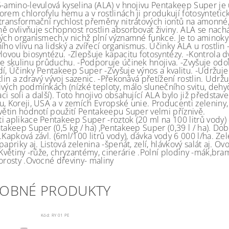
5-amino-levulová kyselina (ALA) v hnojivu Pentakeep Super je
orem chlorofylu hemu a v rostlinách ji produkují fotosyntetic
 transformační rychlost přeměny nitrátových iontů na amonné
ě ovlivňuje schopnost rostlin absorbovat živiny. ALA se nachá
ných organismech,v nichž plní významné funkce. Je to aminoky
ího vlivu na lidský a zvířecí organismus. Účinky ALA u rostlin 
lovou biosyntézu. -Zlepšuje kapacitu fotosyntézy. -Kontrola d
je skulinu průduchu. -Podporuje účinek hnojiva. -Zvyšuje odol
í, Účinky Pentakeep Super -Zvyšuje výnos a kvalitu. -Udržuje 
tlin a zdravý vývoj sazenic. -Překonává přetížení rostlin. Udržu
ivých podmínkách (nízké teploty, málo slunečního svitu, dehy
i soli a další). Toto hnojivo obsahující ALA bylo již představ
u, Koreji, USA a v zemích Evropské unie. Producenti zeleniny
květin hodnotí použití Pentakeepu Super velmi příznivě.
i aplikace Pentakeep Super -roztok (20 ml na 100 litrů vody) 
takeep Super (0,5 kg / ha) ,Pentakeep Super (0,39 l / ha). Do
.Kapková závl. (6ml/100 litrů vody), dávka vody 6 000 l/ha. Zel
papriky aj. Listová zelenina -špenát, zelí, hlávkový salát aj. Ov
 Květiny -růže, chryzantémy, cinerárie .Polní plodiny -mák,bra
porosty .Ovocné dřeviny- maliny
OBNÉ PRODUKTY
Kód:
RY 01 PE