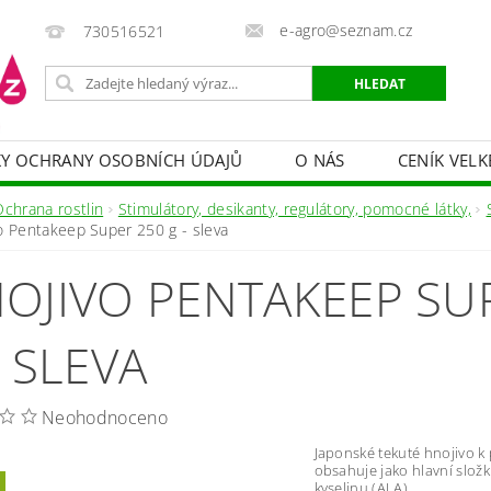
e-agro@seznam.cz
730516521
Y OCHRANY OSOBNÍCH ÚDAJŮ
O NÁS
CENÍK VELK
 VAKY, PYTLE, PLACHTY
POSTŘIKOVAČE
OCHRANA
Ochrana rostlin
Stimulátory, desikanty, regulátory, pomocné látky,
o Pentakeep Super 250 g - sleva
HRANA DŘEVA
BAZÉNOVÁ CHEMIE
MECHANIZACE
OJIVO PENTAKEEP SU
PRODEJ CIBULE
CHOVATELSKÉ POTŘEBY
PÉ
OB = SLEVY 10-30 %
ZAHRADNÍ POMŮCKY A ZÁVLAHA
- SLEVA
Neohodnoceno
Japonské tekuté hnojivo k
obsahuje jako hlavní slož
kyselinu (ALA).