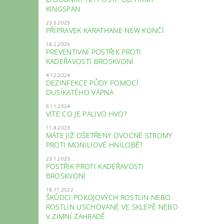
KINGSPAN
23.5.2025
PŘÍPRAVEK KARATHANE NEW KONČÍ
18.2.2025
PREVENTIVNÍ POSTŘIK PROTI
KADEŘAVOSTI BROSKVONÍ
4.12.2024
DEZINFEKCE PŮDY POMOCÍ
DUSÍKATÉHO VÁPNA
6.11.2024
VÍTE CO JE PALIVO HVO?
11.8.2023
MÁTE JIŽ OŠETŘENY OVOCNÉ STROMY
PROTI MONILIOVÉ HNILOBĚ?
23.1.2023
POSTŘIK PROTI KADEŘAVOSTI
BROSKVONÍ
18.11.2022
ŠKŮDCI POKOJOVÝCH ROSTLIN NEBO
ROSTLIN USCHOVANÉ VE SKLEPĚ NEBO
V ZIMNÍ ZAHRADĚ