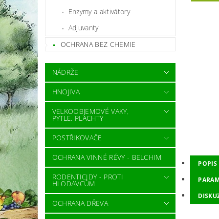
Enzymy a aktivátory
Adjuvanty
OCHRANA BEZ CHEMIE
NÁDRŽE
HNOJIVA
VELKOOBJEMOVÉ VAKY,
PYTLE, PLACHTY
POSTŘIKOVAČE
OCHRANA VINNÉ RÉVY - BELCHIM
POPIS
RODENTICIDY - PROTI
PARAM
HLODAVCŮM
DISKU
OCHRANA DŘEVA