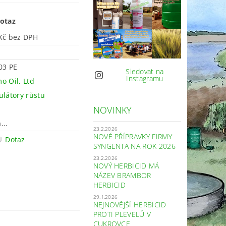
otaz
886 Kč bez DPH
03 PE
Sledovat na
Instagramu
o Oil, Ltd
ulátory růstu
NOVINKY
...
23.2.2026
NOVÉ PŘÍPRAVKY FIRMY
Dotaz
SYNGENTA NA ROK 2026
23.2.2026
NOVÝ HERBICID MÁ
NÁZEV BRAMBOR
HERBICID
29.1.2026
NEJNOVĚJŠÍ HERBICID
PROTI PLEVELŮ V
CUKROVCE