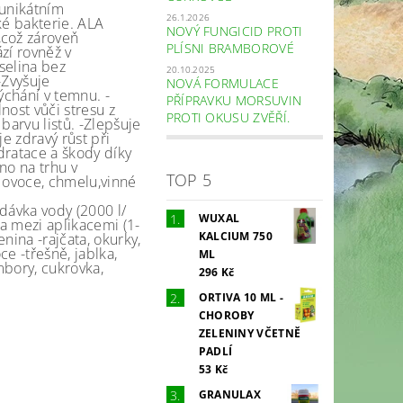
 unikátním
26.1.2026
ké bakterie. ALA
NOVÝ FUNGICID PROTI
,což zároveň
PLÍSNI BRAMBOROVÉ
zí rovněž v
selina bez
20.10.2025
-Zvyšuje
NOVÁ FORMULACE
ýchání v temnu. -
PŘÍPRAVKU MORSUVIN
nost vůči stresu z
PROTI OKUSU ZVĚŘÍ.
barvu listů. -Zlepšuje
je zdravý růst při
dratace a škody díky
eno na trhu v
TOP 5
, ovoce, chmelu,vinné
dávka vody (2000 l/
WUXAL
ba mezi aplikacemi (1-
KALCIUM 750
enina -rajčata, okurky,
oce -třešně, jablka,
ML
mbory, cukrovka,
296 Kč
ORTIVA 10 ML -
CHOROBY
ZELENINY VČETNĚ
PADLÍ
53 Kč
GRANULAX