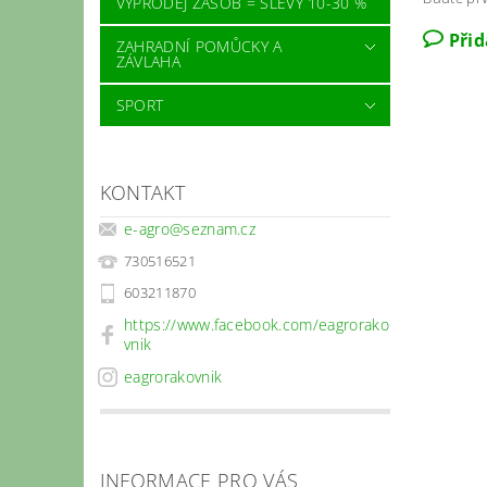
VÝPRODEJ ZÁSOB = SLEVY 10-30 %
Při
ZAHRADNÍ POMŮCKY A
ZÁVLAHA
SPORT
KONTAKT
e-agro
@
seznam.cz
730516521
603211870
https://www.facebook.com/eagrorako
vnik
eagrorakovnik
INFORMACE PRO VÁS