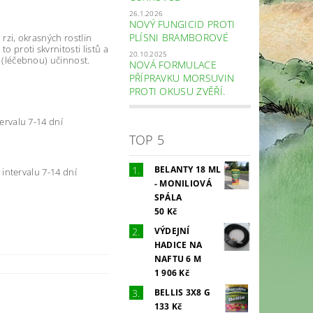
26.1.2026
NOVÝ FUNGICID PROTI
PLÍSNI BRAMBOROVÉ
 rzi, okrasných rostlin
o proti skvrnitosti listů a
20.10.2025
í (léčebnou) učinnost.
NOVÁ FORMULACE
PŘÍPRAVKU MORSUVIN
PROTI OKUSU ZVĚŘÍ.
tervalu 7-14 dní
TOP 5
BELANTY 18 ML
v intervalu 7-14 dní
- MONILIOVÁ
SPÁLA
50 Kč
VÝDEJNÍ
HADICE NA
NAFTU 6 M
1 906 Kč
BELLIS 3X8 G
133 Kč