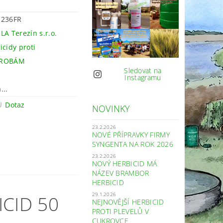
1236FR
LA Terezín s.r.o.
icidy proti
ROBÁM
Sledovat na
Instagramu
...
Dotaz
NOVINKY
23.2.2026
NOVÉ PŘÍPRAVKY FIRMY
SYNGENTA NA ROK 2026
23.2.2026
NOVÝ HERBICID MÁ
NÁZEV BRAMBOR
HERBICID
29.1.2026
CID 50
NEJNOVĚJŠÍ HERBICID
PROTI PLEVELŮ V
CUKROVCE