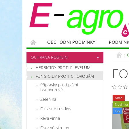
OBCHODNÍ PODMÍNKY
PODMÍNK
NÁDRŽE
HNOJIVA
VELKOOBJEMOVÉ
OCHRANA ROSTLIN
RODENTICIDY - PROTI HLODAVCŮM
OC
HERBICIDY PROTI PLEVELŮM
FO
OCHRANNÉ POMŮCKY A PRACOVNÍ OBLEČENÍ
FUNGICIDY PROTI CHOROBÁM
NÁHRADNÍ DÍLY A SERVIS
VÝPRODEJ ZÁS
Přípravky proti plísni
bramborové
Akce
Zelenina
Novinka
Okrasné rostliny
Tip
Réva vinná
Ovocné stromy