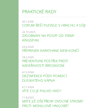
PRAKTICKÉ RADY
26.1.2026
CORUM ŘEŠÍ PLEVELE V HRACHU A SÓJI
22.10.2025
ZÁSOBNÍKY NA POSYP OD FIRMY
KINGSPAN
23.5.2025
PŘÍPRAVEK KARATHANE NEW KONČÍ
18.2.2025
PREVENTIVNÍ POSTŘIK PROTI
KADEŘAVOSTI BROSKVONÍ
4.12.2024
DEZINFEKCE PŮDY POMOCÍ
DUSÍKATÉHO VÁPNA
6.11.2024
VÍTE CO JE PALIVO HVO?
11.8.2023
MÁTE JIŽ OŠETŘENY OVOCNÉ STROMY
PROTI MONILIOVÉ HNILOBĚ?