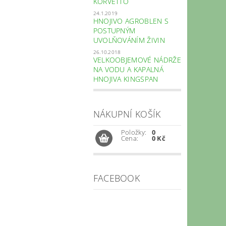
KORVETTO
24.1.2019
HNOJIVO AGROBLEN S
POSTUPNÝM
UVOLŇOVÁNÍM ŽIVIN
26.10.2018
VELKOOBJEMOVÉ NÁDRŽE
NA VODU A KAPALNÁ
HNOJIVA KINGSPAN
NÁKUPNÍ KOŠÍK
Položky:
0
Cena:
0 Kč
FACEBOOK