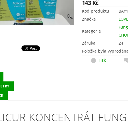
143 Kč
Kód produktu
BAY
Značka
LOVE
Fung
Kategorie
CHO
Záruka
24
Položka byla vyprodána
Tisk
ETRY
ZE
LICUR KONCENTRÁT FUNGI