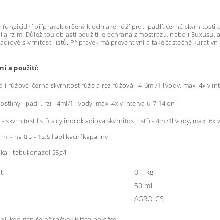
e fungicidní přípravek určený k ochraně růží proti padlí, černé skvrnitosti a
í a rzím. Důležitou oblastí použití je ochrana zimostrázu, neboli Buxusu, a t
ladiové skvrnitosti listů. Přípravek má preventivní a také částečně kurativn
í a použití:
lí růžové, černá skvrnitost růže a rez růžová - 4-6ml/1 l vody, max. 4x v in
stliny - padlí, rzi - 4ml/1 l vody, max. 4x v intervalu 7-14 dní
- skvrnitost listů a cylindrokladiová skvrnitost listů - 4ml/1l vody, max. 6x 
l - na 8,5 - 12,5 l aplikační kapaliny
tka - tebukonazol 25g/l
t
0.1 kg
50 ml
AGRO CS
ní, kdo napíše příspěvek k této položce.