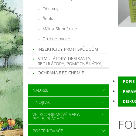
Obilniny
Řepka
Mák a Slunečnice
Drobné ovoce
INSEKTICIDY PROTI ŠKŮDCŮM
STIMULÁTORY, DESIKANTY,
REGULÁTORY, POMOCNÉ LÁTKY,
OCHRANA BEZ CHEMIE
POPIS
NÁDRŽE
PARAM
DISKU
HNOJIVA
VELKOOBJEMOVÉ VAKY,
PYTLE, PLACHTY
FO
POSTŘIKOVAČE