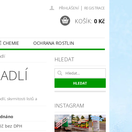
|
PŘIHLÁŠENÍ
REGISTRACE
KOŠÍK:
0 Kč
É CHEMIE
OCHRANA ROSTLIN
 VINNÉ RÉVY - BELCHIM
dlí
HLEDAT
PADLÍ
ČE O TRÁVNÍKY
SPORT
lí, skvrnitosti listů a
INSTAGRAM
ednáno
118 Kč bez DPH