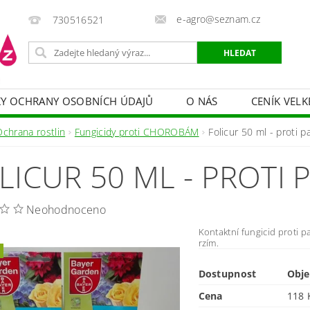
e-agro@seznam.cz
730516521
Y OCHRANY OSOBNÍCH ÚDAJŮ
O NÁS
CENÍK VELK
 VAKY, PYTLE, PLACHTY
POSTŘIKOVAČE
OCHRANA
Ochrana rostlin
Fungicidy proti CHOROBÁM
Folicur 50 ml - proti pa
HRANA DŘEVA
BAZÉNOVÁ CHEMIE
MECHANIZACE
LICUR 50 ML - PROTI 
PRODEJ CIBULE
CHOVATELSKÉ POTŘEBY
PÉ
OB = SLEVY 10-30 %
ZAHRADNÍ POMŮCKY A ZÁVLAHA
Neohodnoceno
Kontaktní fungicid proti pad
rzím.
Dostupnost
Obj
Cena