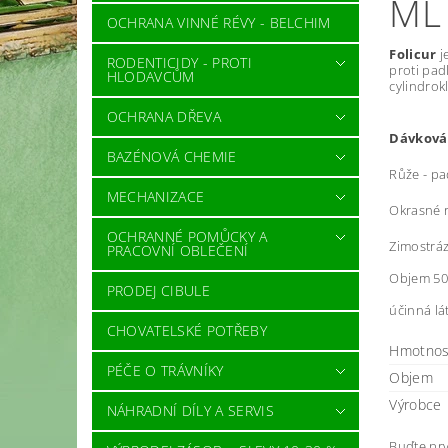
ML
OCHRANA VINNÉ RÉVY - BELCHIM
Folicur
j
RODENTICIDY - PROTI
proti padl
HLODAVCŮM
cylindrok
OCHRANA DŘEVA
Dávkován
BAZÉNOVÁ CHEMIE
Růže - pad
MECHANIZACE
Okrasné ro
OCHRANNÉ POMŮCKY A
Zimostráz 
PRACOVNÍ OBLEČENÍ
Objem 50 m
PRODEJ CIBULE
účinná lá
CHOVATELSKÉ POTŘEBY
Hmotnos
PÉČE O TRÁVNÍKY
Objem
Výrobce
NÁHRADNÍ DÍLY A SERVIS
Buďte prv