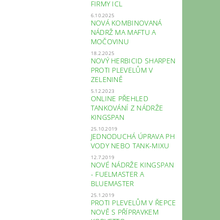
FIRMY ICL
6.10.2025
NOVÁ KOMBINOVANÁ
NÁDRŽ MA MAFTU A
MOČOVINU
18.2.2025
NOVÝ HERBICID SHARPEN
PROTI PLEVELŮM V
ZELENINĚ
5.12.2023
ONLINE PŘEHLED
TANKOVÁNÍ Z NÁDRŽE
KINGSPAN
25.10.2019
JEDNODUCHÁ ÚPRAVA PH
VODY NEBO TANK-MIXU
12.7.2019
NOVÉ NÁDRŽE KINGSPAN
- FUELMASTER A
BLUEMASTER
25.1.2019
PROTI PLEVELŮM V ŘEPCE
NOVĚ S PŘÍPRAVKEM