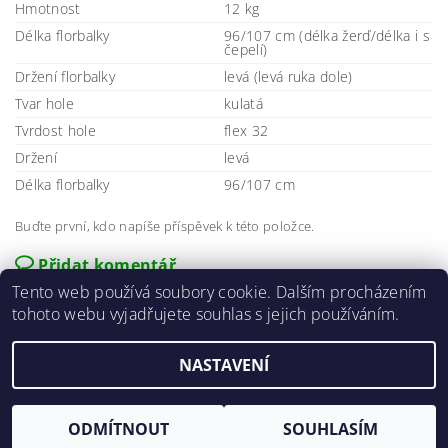
Hmotnost
12 kg
Délka florbalky
96/107 cm (délka žerď/délka i s
čepelí)
Držení florbalky
levá (levá ruka dole)
Tvar hole
kulatá
Tvrdost hole
flex 32
Držení
levá
Délka florbalky
96/107 cm
Buďte první, kdo napíše příspěvek k této položce.
Přidat komentář
Tento web používá soubory cookie. Dalším procházením
tohoto webu vyjadřujete souhlas s jejich používáním.
NASTAVENÍ
2026 ©
E-agro.cz
, všechna práva vyhrazena
Vytvořil Shoptet
ODMÍTNOUT
SOUHLASÍM