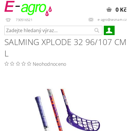
0 Kč
e-agro@seznam.cz
730516521
SALMING XPLODE 32 96/107 CM
L
Neohodnoceno