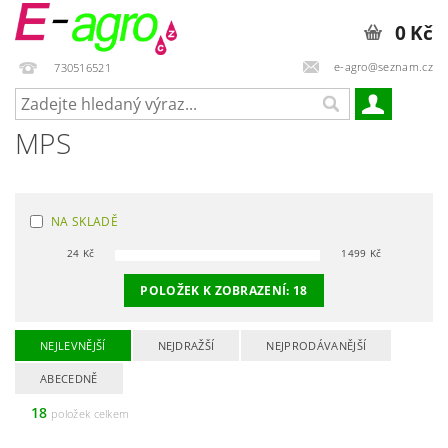
0 Kč
e-agro@seznam.cz
730516521
MPS
NA SKLADĚ
24
Kč
1499
Kč
POLOŽEK K ZOBRAZENÍ:
18
NEJLEVNĚJŠÍ
NEJDRAŽŠÍ
NEJPRODÁVANĚJŠÍ
ABECEDNĚ
18
položek celkem