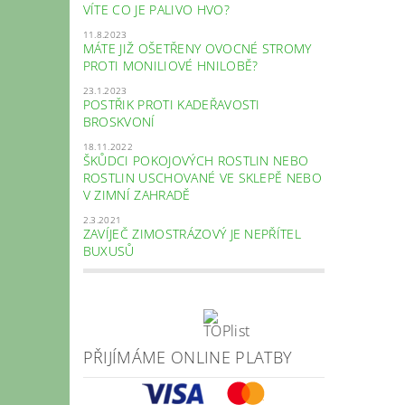
VÍTE CO JE PALIVO HVO?
11.8.2023
MÁTE JIŽ OŠETŘENY OVOCNÉ STROMY
PROTI MONILIOVÉ HNILOBĚ?
23.1.2023
POSTŘIK PROTI KADEŘAVOSTI
BROSKVONÍ
18.11.2022
ŠKŮDCI POKOJOVÝCH ROSTLIN NEBO
ROSTLIN USCHOVANÉ VE SKLEPĚ NEBO
V ZIMNÍ ZAHRADĚ
2.3.2021
ZAVÍJEČ ZIMOSTRÁZOVÝ JE NEPŘÍTEL
BUXUSŮ
PŘIJÍMÁME ONLINE PLATBY