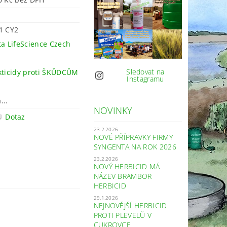
1 CY2
ta LifeScience Czech
.
Sledovat na
kticidy proti ŠKŮDCŮM
Instagramu
...
NOVINKY
Dotaz
23.2.2026
NOVÉ PŘÍPRAVKY FIRMY
SYNGENTA NA ROK 2026
23.2.2026
NOVÝ HERBICID MÁ
NÁZEV BRAMBOR
HERBICID
29.1.2026
NEJNOVĚJŠÍ HERBICID
PROTI PLEVELŮ V
CUKROVCE