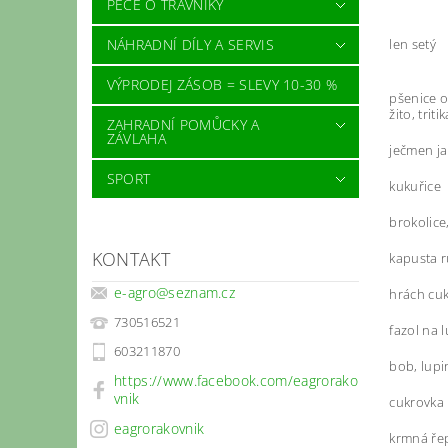
PÉČE O TRÁVNÍKY
NÁHRADNÍ DÍLY A SERVIS
len setý
VÝPRODEJ ZÁSOB = SLEVY 10-30 %
pšenice o
žito, triti
ZAHRADNÍ POMŮCKY A
ZÁVLAHA
ječmen ja
SPORT
kukuřice
brokolice,
KONTAKT
kapusta r
e-agro
@
seznam.cz
hrách cu
730516521
fazol na 
603211870
bob, lupi
https://www.facebook.com/eagrorako
vnik
cukrovka
eagrorakovnik
krmná řep