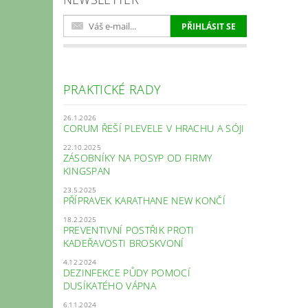
PRAKTICKÉ RADY
26.1.2026
CORUM ŘEŠÍ PLEVELE V HRACHU A SÓJI
22.10.2025
ZÁSOBNÍKY NA POSYP OD FIRMY
KINGSPAN
23.5.2025
PŘÍPRAVEK KARATHANE NEW KONČÍ
18.2.2025
PREVENTIVNÍ POSTŘIK PROTI
KADEŘAVOSTI BROSKVONÍ
4.12.2024
DEZINFEKCE PŮDY POMOCÍ
DUSÍKATÉHO VÁPNA
6.11.2024