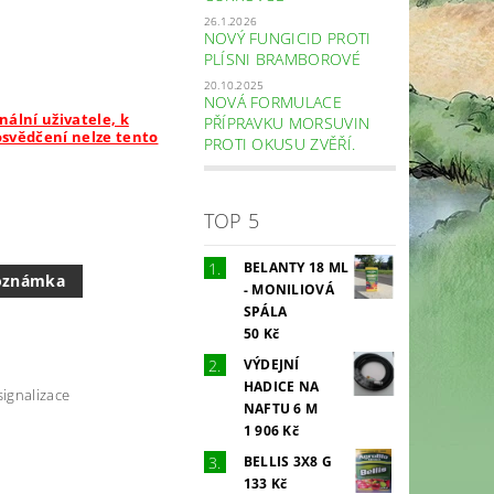
26.1.2026
NOVÝ FUNGICID PROTI
PLÍSNI BRAMBOROVÉ
20.10.2025
NOVÁ FORMULACE
nální uživatele, k
PŘÍPRAVKU MORSUVIN
osvědčení nelze tento
PROTI OKUSU ZVĚŘÍ.
TOP 5
BELANTY 18 ML
oznámka
- MONILIOVÁ
SPÁLA
50 Kč
VÝDEJNÍ
HADICE NA
signalizace
NAFTU 6 M
1 906 Kč
BELLIS 3X8 G
133 Kč