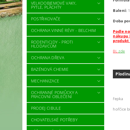
Formula
VELKOOBJEMOVÉ VAKY,
PYTLE, PLACHTY
Balení:
1
POSTŘIKOVAČE
Doba pou
OCHRANA VINNÉ RÉVY - BELCHIM
Podle no
nákupu b
produkt k
RODENTICIDY - PROTI
HLODAVCŮM
BL
zde
OCHRANA DŘEVA
BAZÉNOVÁ CHEMIE
Plodin
MECHANIZACE
OCHRANNÉ POMŮCKY A
PRACOVNÍ OBLEČENÍ
řepka
PRODEJ CIBULE
hořčice b
CHOVATELSKÉ POTŘEBY