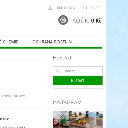
|
PŘIHLÁŠENÍ
REGISTRACE
KOŠÍK:
0 Kč
É CHEMIE
OCHRANA ROSTLIN
 VINNÉ RÉVY - BELCHIM
HLEDAT
ČE O TRÁVNÍKY
SPORT
ípravek k hubení
INSTAGRAM
otaz
2 550 Kč bez DPH