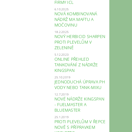
FIRMY ICL
6.10.2025
NOVÁ KOMBINOVANÁ
NÁDRŽ MA MAFTU A
MOČOVINU
18.2.2025
NOVÝ HERBICID SHARPEN
PROTI PLEVELŮM V
ZELENINĚ
5.12.2023
ONLINE PŘEHLED
TANKOVÁNÍ Z NÁDRŽE
KINGSPAN
25.10.2019
JEDNODUCHÁ ÚPRAVA PH
VODY NEBO TANK-MIXU
12.7.2019
NOVÉ NÁDRŽE KINGSPAN
- FUELMASTER A
BLUEMASTER
25.1.2019
PROTI PLEVELŮM V ŘEPCE
NOVĚ S PŘÍPRAVKEM