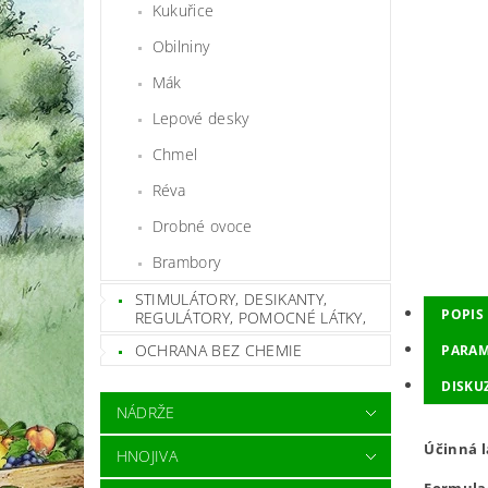
Kukuřice
Obilniny
Mák
Lepové desky
Chmel
Réva
Drobné ovoce
Brambory
STIMULÁTORY, DESIKANTY,
POPIS
REGULÁTORY, POMOCNÉ LÁTKY,
OCHRANA BEZ CHEMIE
PARAM
DISKU
NÁDRŽE
Účinná l
HNOJIVA