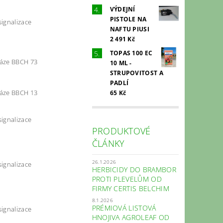
VÝDEJNÍ
PISTOLE NA
signalizace
NAFTU PIUSI
2 491 Kč
TOPAS 100 EC
fáze BBCH 73
10 ML -
STRUPOVITOST A
PADLÍ
fáze BBCH 13
65 Kč
signalizace
PRODUKTOVÉ
ČLÁNKY
26.1.2026
signalizace
HERBICIDY DO BRAMBOR
PROTI PLEVELŮM OD
FIRMY CERTIS BELCHIM
8.1.2026
PRÉMIOVÁ LISTOVÁ
signalizace
HNOJIVA AGROLEAF OD