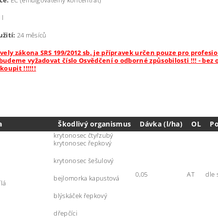
ce:
EC (emulgovatelný koncentrát)
 l
žití:
24 měsíců
vely zákona SRS 199/2012 sb. je přípravek určen pouze pro profesio
udeme vyžadovat číslo Osvědčení o odborné způsobilosti !!! - bez 
oupit !!!!!!
a
Škodlivý organismus
Dávka (l/ha)
OL
P
krytonosec čtyřzubý
krytonosec řepkový
krytonosec šešulový
0,05
AT
dle 
bejlomorka kapustová
ílá
blýskáček řepkový
dřepčíci