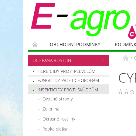
OBCHODNÍ PODMÍNKY
PODMÍNK
NÁDRŽE
HNOJIVA
VELKOOBJEMOVÉ
OCHRANA ROSTLIN
RODENTICIDY - PROTI HLODAVCŮM
OC
HERBICIDY PROTI PLEVELŮM
CY
OCHRANNÉ POMŮCKY A PRACOVNÍ OBLEČENÍ
FUNGICIDY PROTI CHOROBÁM
NÁHRADNÍ DÍLY A SERVIS
VÝPRODEJ ZÁS
INSEKTICIDY PROTI ŠKŮDCŮM
Ovocné stromy
Zelenina
Okrasné rostliny
Řepka olejka