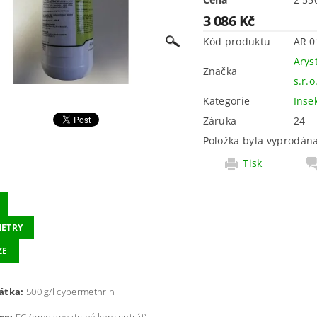
3 086 Kč
Kód produktu
AR 0
Arys
Značka
s.r.o
Kategorie
Inse
Záruka
24
Položka byla vyprodána
Tisk
ETRY
ZE
átka:
500 g/l cypermethrin