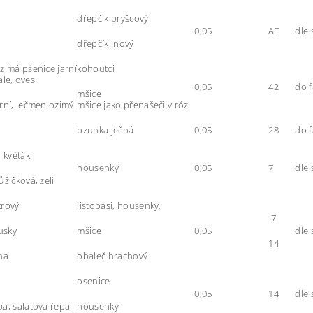
dřepčík pryšcový
0,05
AT
dle 
dřepčík lnový
zimá pšenice jarní
kohoutci
kale, oves
0,05
42
do 
mšice
rní, ječmen ozimý
mšice jako přenašeči viróz
bzunka ječná
0,05
28
do 
 květák,
housenky
0,05
7
dle 
ůžičková, zelí
krový
listopasi, housenky,
7
lusky
mšice
0,05
dle 
14
na
obaleč hrachový
osenice
0,05
14
dle 
a, salátová řepa
housenky