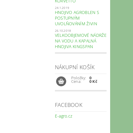
KORVETTO
24.1.2019
HNOJIVO AGROBLEN S
POSTUPNÝM
UVOLŇOVÁNÍM ŽIVIN
26.10.2018
VELKOOBJEMOVÉ NÁDRŽE
NA VODU A KAPALNÁ
HNOJIVA KINGSPAN
NÁKUPNÍ KOŠÍK
Položky:
0
Cena:
0 Kč
FACEBOOK
E-agro.cz