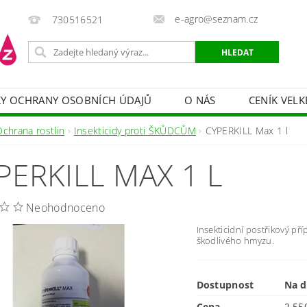
e-agro@seznam.cz
730516521
Y OCHRANY OSOBNÍCH ÚDAJŮ
O NÁS
CENÍK VELK
 VAKY, PYTLE, PLACHTY
POSTŘIKOVAČE
OCHRANA
Ochrana rostlin
Insekticidy proti ŠKŮDCŮM
CYPERKILL Max 1 l
HRANA DŘEVA
BAZÉNOVÁ CHEMIE
MECHANIZACE
PERKILL MAX 1 L
PRODEJ CIBULE
CHOVATELSKÉ POTŘEBY
PÉ
OB = SLEVY 10-30 %
ZAHRADNÍ POMŮCKY A ZÁVLAHA
Neohodnoceno
Insekticidní postřikový př
škodlivého hmyzu.
Dostupnost
Na d
Cena