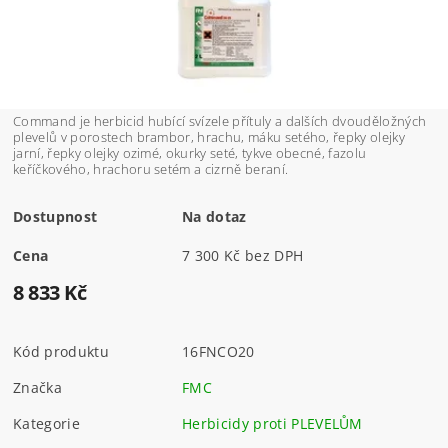
Command je herbicid hubící svízele přítuly a dalších dvouděložných
plevelů v porostech brambor, hrachu, máku setého, řepky olejky
jarní, řepky olejky ozimé, okurky seté, tykve obecné, fazolu
keříčkového, hrachoru setém a cizrně beraní.
Dostupnost
Na dotaz
Cena
7 300 Kč bez DPH
8 833 Kč
Kód produktu
16FNCO20
Značka
FMC
Kategorie
Herbicidy proti PLEVELŮM