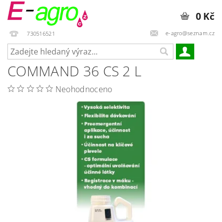
0 Kč
e-agro@seznam.cz
730516521
COMMAND 36 CS 2 L
Neohodnoceno