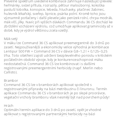
Plevelné spektrum uvedené kombinace zahrnuje následující plevele:
heřmánky, svízel přítula, rozrazily, pěťour maloúborný, kokoška
pastuší tobolka, konopice, lebeda, hluchavky, ptačinec žabinec,
hulevník lékařský, sveřep, lipnice, psárka polní. Kromě toho jsou
významně potlačeny i další plevele jako penízek rolní, chrpa modrák,
mák vlčí, jílky. Navíc při vyšších dávkách Commandu 36 CS dochází ke
zbrždění vzcházení výdrolu, což umožňuje aplikovat graminicidy až v
době, kdy je výdrol většinou zcela vzešlý.
Mák setý
V máku lze Command 36 CS aplikovat preemergentně do 3 dnů po
zasetí. Nejpoužívanější a ekonomicky velice výhodná je kombinace
Lentipur 500 FW + Command 36 CS v dávce 0,8–1,2 l + 0,125–0,25
l/ha. Toto ošetření zajistí udržení bezplevelného porostu v kritickém
počátečním období vývoje, kdy je konkurenceschopnost máku
nedostatečná. Command 36 CS lze kombinovat i s dalšími
registrovanými preemergentními herbicidy (např. Merlin nebo
Callisto).
Brambor
Command 36 CS lze v bramborách aplikovat společně s
registrovanými přípravky na bázi metribuzinu či linuronu. Termín
aplikace Commandu 36 CS v bramborách je po slepé proorávce,
vegetační vrcholy bramboru však nesmějí být nad povrchem půdy!
Hrách
Optimální termín aplikace do 3 dnů po zasetí, opět je vhodné
aplikovat s registrovanými partnerskými herbicidy na bázi