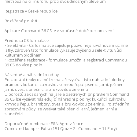
metribuzinu či linuronu proti dvouděložným plevelům.
Registrace v České republice
Rozšířené použití
Aplikace Command 36 CS je v současné době bez omezení.
Přednosti CS formulace
• Selektivita - CS formulace zajišťuje pozvolnější uvolňování účinné
látky, zároveň tato formulace vykazuje zvýšenou selektivitu vůči
kulturním plodinám.
• Rozšířená registrace - formulace umožnila registraci Commandu
36 CS do více plodin
Následné a náhradní plodiny
Po zaorání řepky ozimé lze na jaře vysévat tyto náhradní plodiny:
brambor, kukuřici, cukrovku, krmnou řepu, pšenici jarní, ječmen
jarní, oves, slunečnici a brukvovitou zeleninu.
U porostů zakládaných na jaře a ošetřených přípravkem Command
36 CS lze vysévat následující náhradní plodiny: kukuřici, cukrovku,
krmnou řepu, brambory, oves a brukvovitou zeleninu. Po středním
zpracování půdy lze vysévat také pšenici jarní, ječmen jarní a
slunečnici.
Doporučené kombinace F&N Agro v řepce
Command komplet Extra (15 l Quiz + 2 l Command + 1 l Fury)