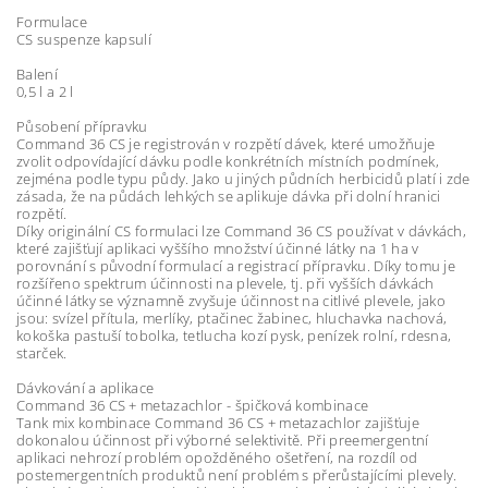
Formulace
CS suspenze kapsulí
Balení
0,5 l a 2 l
Působení přípravku
Command 36 CS je registrován v rozpětí dávek, které umožňuje
zvolit odpovídající dávku podle konkrétních místních podmínek,
zejména podle typu půdy. Jako u jiných půdních herbicidů platí i zde
zásada, že na půdách lehkých se aplikuje dávka při dolní hranici
rozpětí.
Díky originální CS formulaci lze Command 36 CS používat v dávkách,
které zajišťují aplikaci vyššího množství účinné látky na 1 ha v
porovnání s původní formulací a registrací přípravku. Díky tomu je
rozšířeno spektrum účinnosti na plevele, tj. při vyšších dávkách
účinné látky se významně zvyšuje účinnost na citlivé plevele, jako
jsou: svízel přítula, merlíky, ptačinec žabinec, hluchavka nachová,
kokoška pastuší tobolka, tetlucha kozí pysk, penízek rolní, rdesna,
starček.
Dávkování a aplikace
Command 36 CS + metazachlor - špičková kombinace
Tank mix kombinace Command 36 CS + metazachlor zajišťuje
dokonalou účinnost při výborné selektivitě. Při preemergentní
aplikaci nehrozí problém opožděného ošetření, na rozdíl od
postemergentních produktů není problém s přerůstajícími plevely.