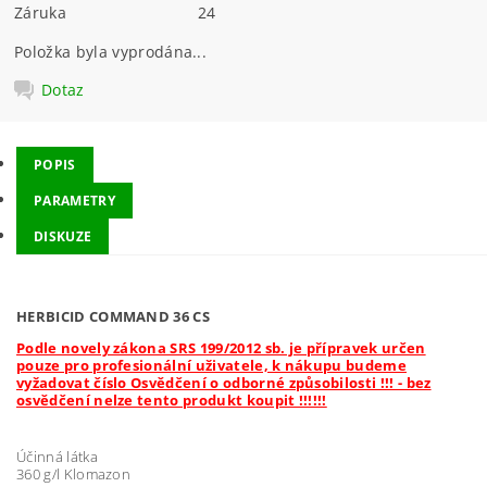
Záruka
24
Položka byla vyprodána...
Dotaz
POPIS
PARAMETRY
DISKUZE
HERBICID COMMAND 36 CS
Podle novely zákona SRS 199/2012 sb. je přípravek určen
pouze pro profesionální uživatele, k nákupu budeme
vyžadovat číslo Osvědčení o odborné způsobilosti !!! - bez
osvědčení nelze tento produkt koupit !!!!!!
Účinná látka
360 g/l Klomazon