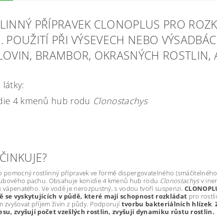
LINNÝ PŘÍPRAVEK CLONOPLUS PRO ROZK
. POUŽITÍ PŘI VÝSEVECH NEBO VÝSADBÁ
LOVIN, BRAMBOR, OKRASNÝCH ROSTLIN, A
látky:
die 4 kmenů hub rodu
Clonostachys
ÚČINKUJE?
o pomocný rostlinný přípravek ve formě dispergovatelného (smáčitelného
ubového pachu. Obsahuje konidie 4 kmenů hub rodu
Clonostachys
v ine
u vápenatého. Ve vodě je nerozpustný, s vodou tvoří suspenzi.
CLONOPLU
ě se vyskytujících v půdě, které mají schopnost rozkládat
pro rostli
m zvyšovat příjem živin z půdy. Podporují
tvorbu bakteriálních hlízek
.
resu, zvyšují počet vzešlých rostlin, zvyšují dynamiku růstu rostlin.