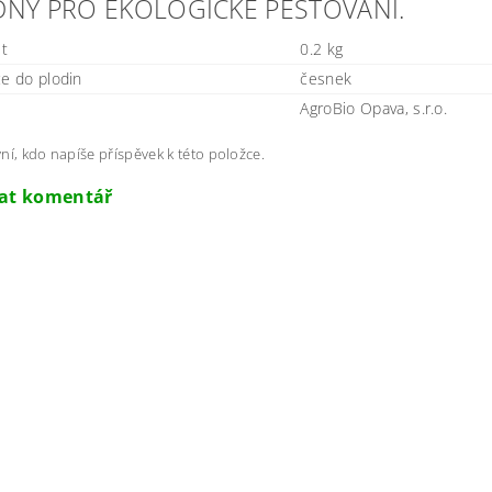
NÝ PRO EKOLOGICKÉ PĚSTOVÁNÍ.
t
0.2 kg
ce do plodin
česnek
AgroBio Opava, s.r.o.
ní, kdo napíše příspěvek k této položce.
dat komentář