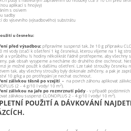
vrch půdy s následným zapravením do hloubky cca 5 10 cm před setí
nou aplikací s hnojivy)
áním s osivem
ou sadby
cí do výsevního (výsadbového) substrátu
použití u česneku:
ření před výsadbou:
připravíme suspenzi tak, že 10 g přípravku 
0 ml vody (stačí k ošetření 1 kg česneku), kterou vlijeme na 1 kg st
ě a v průběhu ½ hodiny několikrát řádně protřepeme, aby všechny st
eny, pak obsah vysypeme a necháme do druhého dne oschnout. Ne
nzi je možné použít k dalšímu ošetření. Lze také stroužky česneku ne
ivem tak, aby všechny stroužky byly dokonale zvlhčeny, a pak je zapr
tví 10 g/kg a po protřepání je nechat oschnout.
ení zálivkou těsně po vzejití -
na povrch záhonu aplikovat zálivk
2
PLUS (2 - 4 g/10 l vody/ 10 m
).
ření zálivkou na jaře po rozmrznutí půdy
- v případě podzimníc
2
kovat zálivkou suspenzi CLONOPLUS 2 - 4 g/10 l vody/ 10 m
).
LETNÍ POUŽITÍ A DÁVKOVÁNÍ NAJDETE
ZCÍCH.