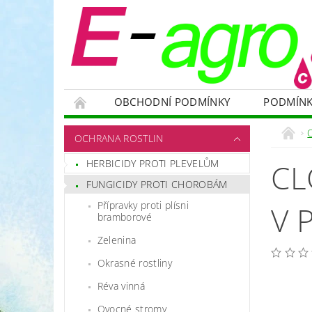
OBCHODNÍ PODMÍNKY
PODMÍNK
NÁDRŽE
HNOJIVA
VELKOOBJEMOVÉ
OCHRANA ROSTLIN
RODENTICIDY - PROTI HLODAVCŮM
OC
HERBICIDY PROTI PLEVELŮM
CL
OCHRANNÉ POMŮCKY A PRACOVNÍ OBLEČENÍ
FUNGICIDY PROTI CHOROBÁM
NÁHRADNÍ DÍLY A SERVIS
VÝPRODEJ ZÁS
Přípravky proti plísni
V 
bramborové
Zelenina
Okrasné rostliny
Réva vinná
Ovocné stromy