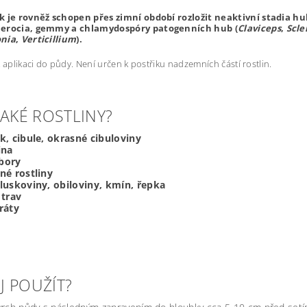
k je rovněž schopen přes zimní období rozložit neaktivní stadia hub
lerocia, gemmy a chlamydospóry patogenních hub (
Claviceps
,
Scle
onia
,
Verticillium
).
k aplikaci do půdy. Není určen k postřiku nadzemních částí rostlin.
JAKÉ ROSTLINY?
k, cibule, okrasné cibuloviny
ina
bory
né rostliny
luskoviny, obiloviny, kmín, řepka
 trav
ráty
EJ POUŽÍT?