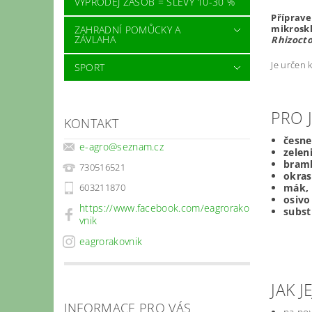
VÝPRODEJ ZÁSOB = SLEVY 10-30 %
Příprave
mikrosk
ZAHRADNÍ POMŮCKY A
ZÁVLAHA
Rhizoct
Je určen 
SPORT
PRO 
KONTAKT
česne
e-agro
@
seznam.cz
zelen
bram
730516521
okras
mák, 
603211870
osivo
https://www.facebook.com/eagrorako
subst
vnik
eagrorakovnik
JAK J
INFORMACE PRO VÁS