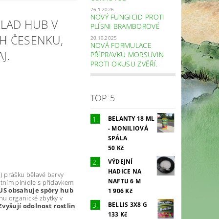
26.1.2026
NOVÝ FUNGICID PROTI
LAD HUB V
PLÍSNI BRAMBOROVÉ
CH ČESENKU,
20.10.2025
NOVÁ FORMULACE
J.
PŘÍPRAVKU MORSUVIN
PROTI OKUSU ZVĚŘÍ.
TOP 5
BELANTY 18 ML
- MONILIOVÁ
SPÁLA
50 Kč
VÝDEJNÍ
HADICE NA
) prášku bělavé barvy
NAFTU 6 M
rtním plnidle s přídavkem
S obsahuje spóry hub
1 906 Kč
nu organické zbytky v
BELLIS 3X8 G
Zvyšují odolnost rostlin
133 Kč