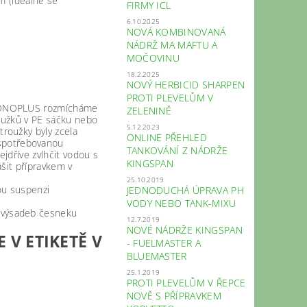
m (ideálně se
FIRMY ICL
6.10.2025
NOVÁ KOMBINOVANÁ
NÁDRŽ MA MAFTU A
MOČOVINU
18.2.2025
NOVÝ HERBICID SHARPEN
PROTI PLEVELŮM V
CLONOPLUS rozmícháme
ZELENINĚ
roužků v PE sáčku nebo
5.12.2023
roužky byly zcela
ONLINE PŘEHLED
spotřebovanou
TANKOVÁNÍ Z NÁDRŽE
jdříve zvlhčit vodou s
KINGSPAN
ášit přípravkem v
25.10.2019
ou suspenzi
JEDNODUCHÁ ÚPRAVA PH
VODY NEBO TANK-MIXU
h výsadeb česneku
12.7.2019
NOVÉ NÁDRŽE KINGSPAN
 V ETIKETĚ V
- FUELMASTER A
BLUEMASTER
25.1.2019
PROTI PLEVELŮM V ŘEPCE
NOVĚ S PŘÍPRAVKEM