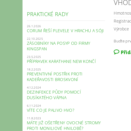
VHOD
Hmotnos
PRAKTICKÉ RADY
Registra
26.1.2026
Výrobce
CORUM ŘEŠÍ PLEVELE V HRACHU A SÓJI
22.10.2025
Buďte prv
ZÁSOBNÍKY NA POSYP OD FIRMY
KINGSPAN
Při
23.5.2025
PŘÍPRAVEK KARATHANE NEW KONČÍ
18.2.2025
PREVENTIVNÍ POSTŘIK PROTI
KADEŘAVOSTI BROSKVONÍ
4.12.2024
DEZINFEKCE PŮDY POMOCÍ
DUSÍKATÉHO VÁPNA
6.11.2024
VÍTE CO JE PALIVO HVO?
11.8.2023
MÁTE JIŽ OŠETŘENY OVOCNÉ STROMY
PROTI MONILIOVÉ HNILOBĚ?