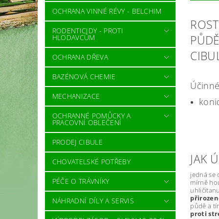
OCHRANA VINNÉ RÉVY - BELCHIM
ROST
RODENTICIDY - PROTI
PŮDĚ
HLODAVCŮM
CIBU
OCHRANA DŘEVA
BAZÉNOVÁ CHEMIE
Účinné 
MECHANIZACE
koni
OCHRANNÉ POMŮCKY A
PRACOVNÍ OBLEČENÍ
PRODEJ CIBULE
JAK 
CHOVATELSKÉ POTŘEBY
jedná se 
PÉČE O TRÁVNÍKY
mírně ho
uhličitan
přirozen
NÁHRADNÍ DÍLY A SERVIS
půdě a tí
proti st