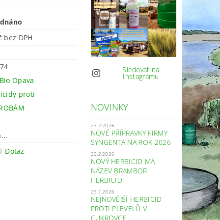
ednáno
88 Kč bez DPH
74
Sledovat na
Instagramu
Bio Opava
icidy proti
NOVINKY
ROBÁM
23.2.2026
NOVÉ PŘÍPRAVKY FIRMY
...
SYNGENTA NA ROK 2026
Dotaz
23.2.2026
NOVÝ HERBICID MÁ
NÁZEV BRAMBOR
HERBICID
29.1.2026
NEJNOVĚJŠÍ HERBICID
PROTI PLEVELŮ V
CUKROVCE