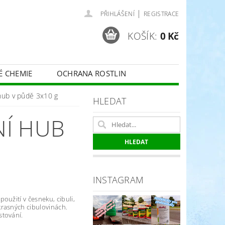
|
PŘIHLÁŠENÍ
REGISTRACE
KOŠÍK:
0 Kč
É CHEMIE
OCHRANA ROSTLIN
 VINNÉ RÉVY - BELCHIM
 hub v půdě 3x10 g
HLEDAT
NÍ HUB
ČE O TRÁVNÍKY
SPORT
INSTAGRAM
oužití v česneku, cibuli,
rasných cibulovinách.
stování.