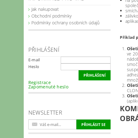
na po
společ
Jak nakupovat
smích
Obchodní podmínky
zálivk
aplika
Podmínky ochrany osobních údajů
Příklad 
Ošet
PŘIHLÁŠENÍ
ve 20
nádob
E-mail
smoč
Heslo
suspe
adhez
množs
Registrace
Ošetř
Zapomenuté heslo
CLONO
Ošet
(apli
KOMP
NEWSLETTER
OBRÁ