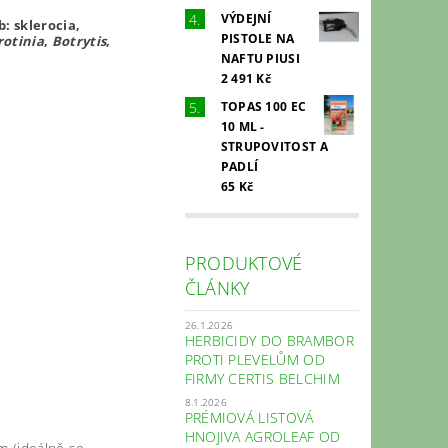
VÝDEJNÍ
: sklerocia,
PISTOLE NA
rotinia
,
Botrytis
,
NAFTU PIUSI
2 491 Kč
TOPAS 100 EC
10 ML -
STRUPOVITOST A
PADLÍ
65 Kč
PRODUKTOVÉ
ČLÁNKY
26.1.2026
HERBICIDY DO BRAMBOR
PROTI PLEVELŮM OD
FIRMY CERTIS BELCHIM
8.1.2026
PRÉMIOVÁ LISTOVÁ
HNOJIVA AGROLEAF OD