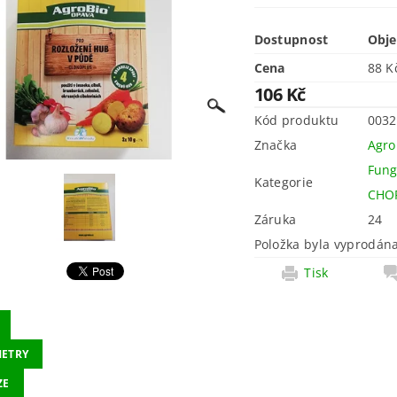
Dostupnost
Obj
Cena
106 Kč
Kód produktu
0032
Značka
Agro
Fung
Kategorie
CHO
Záruka
24
Položka byla vyprodána
Tisk
ETRY
ZE