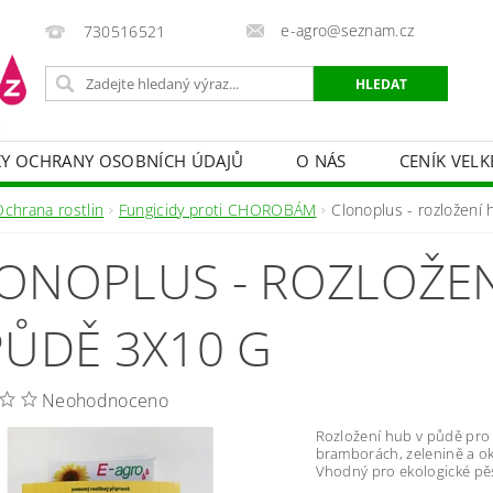
e-agro@seznam.cz
730516521
Y OCHRANY OSOBNÍCH ÚDAJŮ
O NÁS
CENÍK VELK
 VAKY, PYTLE, PLACHTY
POSTŘIKOVAČE
OCHRANA
Ochrana rostlin
Fungicidy proti CHOROBÁM
Clonoplus - rozložení
HRANA DŘEVA
BAZÉNOVÁ CHEMIE
MECHANIZACE
ONOPLUS - ROZLOŽE
PRODEJ CIBULE
CHOVATELSKÉ POTŘEBY
PÉ
OB = SLEVY 10-30 %
ZAHRADNÍ POMŮCKY A ZÁVLAHA
PŮDĚ 3X10 G
Neohodnoceno
Rozložení hub v půdě pro p
bramborách, zelenině a ok
Vhodný pro ekologické pě