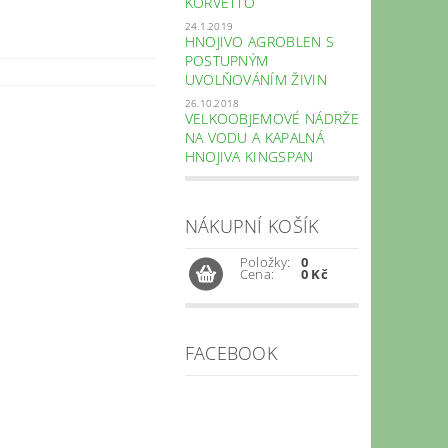
KORVETTO
24.1.2019
HNOJIVO AGROBLEN S
POSTUPNÝM
UVOLŇOVÁNÍM ŽIVIN
26.10.2018
VELKOOBJEMOVÉ NÁDRŽE
NA VODU A KAPALNÁ
HNOJIVA KINGSPAN
NÁKUPNÍ KOŠÍK
Položky:
0
Cena:
0 Kč
FACEBOOK