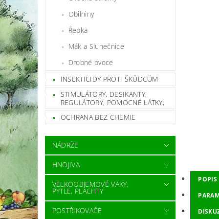
Obilniny
Řepka
Mák a Slunečnice
Drobné ovoce
INSEKTICIDY PROTI ŠKŮDCŮM
STIMULÁTORY, DESIKANTY,
REGULÁTORY, POMOCNÉ LÁTKY,
OCHRANA BEZ CHEMIE
NÁDRŽE
HNOJIVA
POPIS
VELKOOBJEMOVÉ VAKY,
PYTLE, PLACHTY
PARAM
POSTŘIKOVAČE
DISKU