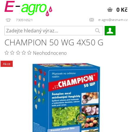
0 Kč
e-agro@seznam.cz
730516521
CHAMPION 50 WG 4X50 G
Neohodnoceno
Akce