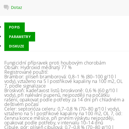
Dotaz
POPIS
PARAMETRY
DISKUZE
Fungicidní přípravek proti houbovým chorobám
Obsah: Hydroxid měďnatý 77 %
Registrované použití:
Brambor: plíseň bramborová: 0,8–1 % (80–100 g/10 l
vody), vztaženo na 5 l postřikové kapaliny na 100 m2, OL
7, podle signalizace
Broskvoň: kadeřavost listů broskvoně: 0,6 % (60 g/10 l
vody), při nalévání pupenů, nejpozději na počátku
rašení, opakovat podle potřeby za 14 dní při chladném a
deštivém počasí
Celer: septorióza celeru: 0,7–0,8 % (70–80 g/10 l vody),
vztaženo na 5 l postřikové kapaliny na 100 m2, OL 7, od:
června konce měsíce, při prvním výskytu nejpozději,
opakovat podle potřeby, v intervalu 10–14 dnů
Cibule, pór: plíseň cibulová: 0,7–0,8 % (70–80 g/10 l