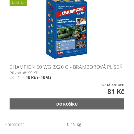
Novinka
CHAMPION 50 WG 3X20 G - BRAMBOROVÁ PLÍSEŇ
Původně:
99 Kč
Ušetříte
:
18 Kč (–18 %)
67 Kč bez DPH
81 Kč
Hmotnost
0.15 kg