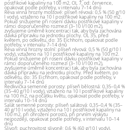
postřikové kapaliny na 100 m2, OL 7, od: července,
opakovat podle potřeby, v intervalu 7–14 dnů
Réva vinná hrozny moštové: plíseň révová: 0,5 % (50 g/10
l vody), vztaženo na 10 l postřikové kapaliny na 100 m2.
Pokud snižujeme při rosení dávku postřikové kapaliny v
rámci doporučeného rozmezí (3–10 l/100 m2),
zvyšujeme úměrně koncentraci tak, aby byla zachována
dávka přípravku na jednotku plochy. OL 35, před
květem, po odkvětu, do: 35 Eichhorn, opakovat podle
potřeby, v intervalu 7–14 dnů
Réva vinná hrozny stolní: plíseň révová: 0,5 % (50 g/10 l
vody), vztaženo na 10 l postřikové kapaliny na 100 m2.
Pokud snižujeme při rosení dávku postřikové kapaliny v
rámci doporučeného rozmezí (3–10 l/100 m2),
zvyšujeme úměrně koncentraci tak, aby byla zachována
dávka přípravku na jednotku plochy. Před květem, po
odkvětu, do: 35 Eichhorn, opakovat podle potřeby, v
intervalu 7–14 dnů
Ředkvička semenné porosty: plíseň bělostná: 0,35–0,4 %
(35–40 g/10 l vody), vztaženo na 10 l postřikové kapaliny
na 100 m2, na počátku květu, opakovat podle potřeby, v
intervalu 10–14 dnů
Salát semenné porosty: plíseň salátová: 0,35–0,4 % (35–
40 g/10 l vody), vztaženo na 10 l postřikové kapaliny na
100 m2, při ohrožení porostů, při prvním výskytu
nejpozději, opakovat podle potřeby, v intervalu 10–14
dnů
Slivoň: puchrovitost slivoně: 0,6 % (60 g/10 l vody),