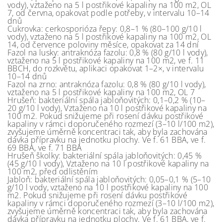
vody), vztaženo na 5 l postřikové kapaliny na 100 m2, OL
7, od června, opakovat podle potřeby, v intervalu 10–14
dnů
Cukrovka: cerkosporióza řepy: 0,8–1 % (80–100 g/10 l
vody), vztaženo na 5 l postřikové kapaliny na 100 m2, OL
14, od července poloviny měsíce, opakovat za 14 dní
Fazol na lusky: antraknóza fazolu: 0,8 % (80 g/10 l vody),
vztaženo na 5 l postřikové kapaliny na 100 m2, ve f. 11
BBCH, do rozkvětu, aplikaci opakovat 1–2×, v intervalu
10–14 dnů
Fazol na zrno: antraknóza fazolu: 0,8 % (80 g/10 l vody),
vztaženo na 5 l postřikové kapaliny na 100 m2, OL 7
Hrušeň: bakteriální spála jabloňovitých: 0,1–0,2 % (10–
20 g/10 l vody), Vztaženo na 10 l postřikové kapaliny na
100 m2. Pokud snižujeme při rosení dávku postřikové
kapaliny v rámci doporučeného rozmezí (3–10 l/100 m2),
zvyšujeme úměrně koncentraci tak, aby byla zachována
dávka přípravku na jednotku plochy. Ve f. 61 BBA, ve f.
69 BBA, ve f. 71 BBA
Hrušeň školky: bakteriální spála jabloňovitých: 0,45 %
(45 g/10 l vody), Vztaženo na 10 l postřikové kapaliny na
100 m2, před odlistěním
Jabloň: bakteriální spála jabloňovitých: 0,05–0,1 % (5–10
g/10 l vody, vztaženo na 10 l postřikové kapaliny na 100
m2. Pokud snižujeme při rosení dávku postřikové
kapaliny v rámci doporučeného rozmezí (3–10 l/100 m2),
zvyšujeme úměrně koncentraci tak, aby byla zachována
dávka přípravku na jednotku plochy. Ve f. 61 BBA, ve f.