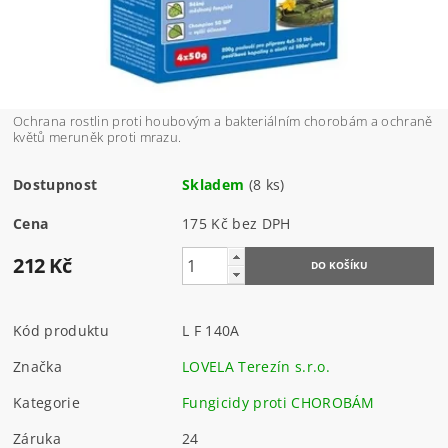
Ochrana rostlin proti houbovým a bakteriálním chorobám a ochraně
květů meruněk proti mrazu.
Dostupnost
Skladem
(8 ks)
Cena
175 Kč bez DPH
212 Kč
Kód produktu
L F 140A
Značka
LOVELA Terezín s.r.o.
Kategorie
Fungicidy proti CHOROBÁM
Záruka
24