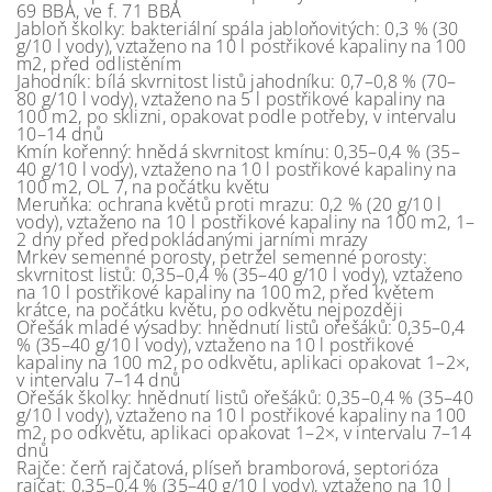
69 BBA, ve f. 71 BBA
Jabloň školky: bakteriální spála jabloňovitých: 0,3 % (30
g/10 l vody), vztaženo na 10 l postřikové kapaliny na 100
m2, před odlistěním
Jahodník: bílá skvrnitost listů jahodníku: 0,7–0,8 % (70–
80 g/10 l vody), vztaženo na 5 l postřikové kapaliny na
100 m2, po sklizni, opakovat podle potřeby, v intervalu
10–14 dnů
Kmín kořenný: hnědá skvrnitost kmínu: 0,35–0,4 % (35–
40 g/10 l vody), vztaženo na 10 l postřikové kapaliny na
100 m2, OL 7, na počátku květu
Meruňka: ochrana květů proti mrazu: 0,2 % (20 g/10 l
vody), vztaženo na 10 l postřikové kapaliny na 100 m2, 1–
2 dny před předpokládanými jarními mrazy
Mrkev semenné porosty, petržel semenné porosty:
skvrnitost listů: 0,35–0,4 % (35–40 g/10 l vody), vztaženo
na 10 l postřikové kapaliny na 100 m2, před květem
krátce, na počátku květu, po odkvětu nejpozději
Ořešák mladé výsadby: hnědnutí listů ořešáků: 0,35–0,4
% (35–40 g/10 l vody), vztaženo na 10 l postřikové
kapaliny na 100 m2, po odkvětu, aplikaci opakovat 1–2×,
v intervalu 7–14 dnů
Ořešák školky: hnědnutí listů ořešáků: 0,35–0,4 % (35–40
g/10 l vody), vztaženo na 10 l postřikové kapaliny na 100
m2, po odkvětu, aplikaci opakovat 1–2×, v intervalu 7–14
dnů
Rajče: čerň rajčatová, plíseň bramborová, septorióza
rajčat: 0,35–0,4 % (35–40 g/10 l vody), vztaženo na 10 l