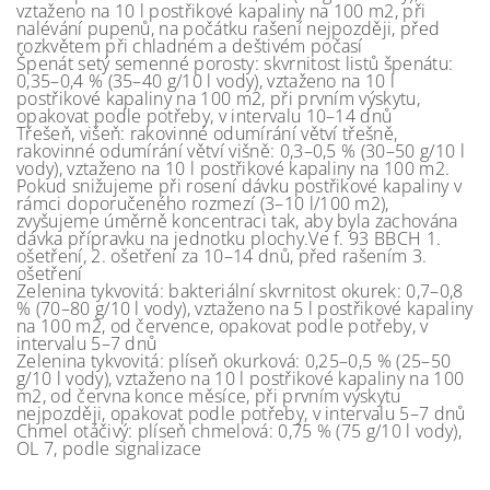
vztaženo na 10 l postřikové kapaliny na 100 m2, při
nalévání pupenů, na počátku rašení nejpozději, před
rozkvětem při chladném a deštivém počasí
Špenát setý semenné porosty: skvrnitost listů špenátu:
0,35–0,4 % (35–40 g/10 l vody), vztaženo na 10 l
postřikové kapaliny na 100 m2, při prvním výskytu,
opakovat podle potřeby, v intervalu 10–14 dnů
Třešeň, višeň: rakovinné odumírání větví třešně,
rakovinné odumírání větví višně: 0,3–0,5 % (30–50 g/10 l
vody), vztaženo na 10 l postřikové kapaliny na 100 m2.
Pokud snižujeme při rosení dávku postřikové kapaliny v
rámci doporučeného rozmezí (3–10 l/100 m2),
zvyšujeme úměrně koncentraci tak, aby byla zachována
dávka přípravku na jednotku plochy.Ve f. 93 BBCH 1.
ošetření, 2. ošetření za 10–14 dnů, před rašením 3.
ošetření
Zelenina tykvovitá: bakteriální skvrnitost okurek: 0,7–0,8
% (70–80 g/10 l vody), vztaženo na 5 l postřikové kapaliny
na 100 m2, od července, opakovat podle potřeby, v
intervalu 5–7 dnů
Zelenina tykvovitá: plíseň okurková: 0,25–0,5 % (25–50
g/10 l vody), vztaženo na 10 l postřikové kapaliny na 100
m2, od června konce měsíce, při prvním výskytu
nejpozději, opakovat podle potřeby, v intervalu 5–7 dnů
Chmel otáčivý: plíseň chmelová: 0,75 % (75 g/10 l vody),
OL 7, podle signalizace