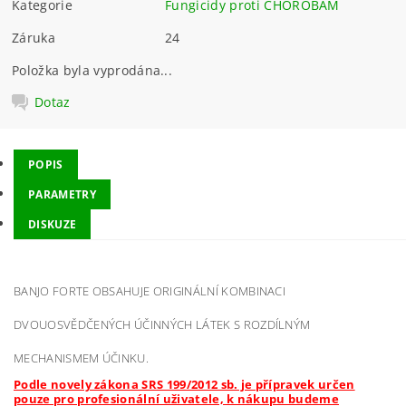
Kategorie
Fungicidy proti CHOROBÁM
Záruka
24
Položka byla vyprodána...
Dotaz
POPIS
PARAMETRY
DISKUZE
BANJO FORTE OBSAHUJE ORIGINÁLNÍ KOMBINACI
DVOUOSVĚDČENÝCH ÚČINNÝCH LÁTEK S ROZDÍLNÝM
MECHANISMEM ÚČINKU.
Podle novely zákona SRS 199/2012 sb. je přípravek určen
pouze pro profesionální uživatele, k nákupu budeme