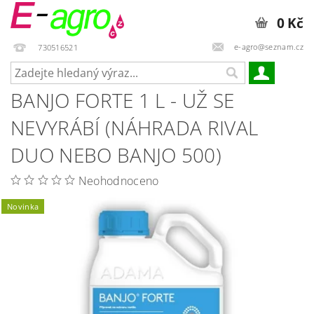
0 Kč
e-agro@seznam.cz
730516521
BANJO FORTE 1 L - UŽ SE
NEVYRÁBÍ (NÁHRADA RIVAL
DUO NEBO BANJO 500)
Neohodnoceno
Novinka