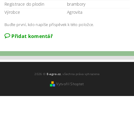
Registrace do plodin
brambory
Výrobce
Agrovita
Buďte první, kdo napíše příspěvek k této položce.
Přidat komentář
2026 ©
E-agro.cz
, všechna práva vyhrazena
Vytvořil Shoptet