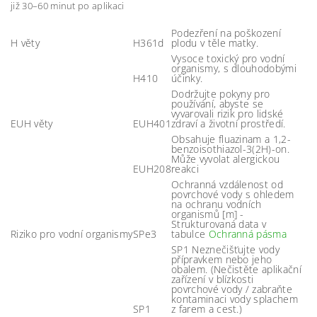
již 30–60 minut po aplikaci
Podezření na poškození
H věty
H361d
plodu v těle matky.
Vysoce toxický pro vodní
organismy, s dlouhodobými
H410
účinky.
Dodržujte pokyny pro
používání, abyste se
vyvarovali rizik pro lidské
EUH věty
EUH401
zdraví a životní prostředí.
Obsahuje fluazinam a 1,2-
benzoisothiazol-3(2H)-on.
Může vyvolat alergickou
EUH208
reakci
Ochranná vzdálenost od
povrchové vody s ohledem
na ochranu vodních
organismů [m] -
Strukturovaná data v
Riziko pro vodní organismy
SPe3
tabulce
Ochranná pásma
SP1 Neznečišťujte vody
přípravkem nebo jeho
obalem. (Nečistěte aplikační
zařízení v blízkosti
povrchové vody / zabraňte
kontaminaci vody splachem
SP1
z farem a cest.)