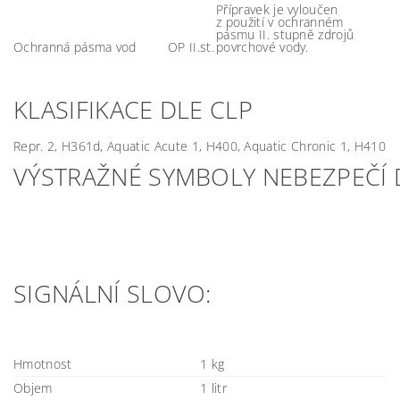
Přípravek je vyloučen
z použití v ochranném
pásmu II. stupně zdrojů
Ochranná pásma vod
OP II.st.
povrchové vody.
KLASIFIKACE DLE CLP
Repr. 2, H361d, Aquatic Acute 1, H400, Aquatic Chronic 1, H410
VÝSTRAŽNÉ SYMBOLY NEBEZPEČÍ 
SIGNÁLNÍ SLOVO
:
Hmotnost
1 kg
Objem
1 litr