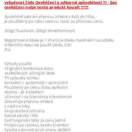
vyžadovat číslo Osvědčení o odborné způsobilosti !!! - bez
osvědčení nelze tento produkt koupit !!!!!!
Spolehlivě zabrání přenosu infekce z listů do hlízy.
Je použitelný po celou sezónu, navíc za příznivou cenu.
200g/l fluazinam, 200g/l dimethomorph
Registrovaná dávka je 1 l/ha to je dávka maximální na začátku
infekčního tlaku lze použít dávku 0,8 l
/ha
Výhody použití
Originální kombinace dvou
osvědčených účinných látek
Tři způsoby účinku:
kontaktní + systemický + sporocidní
Použitelný po celou dobu aplikační
sezóny - až 4 ošetření
Učinnost i na Sclerotinia sclerotiorum
Zabraňuje přenosu infekce
z natě na hlízy
Dvojnásobná ochrana
listové plochy i hlíz
Dvě fungicidní látky za cenu jedné
Podporuje vysokou kvalitu brambor
Vysoká odolnost proti smyvu deštěm