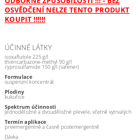
ODBORNÉ ZPŮSOBILOSTI !!! - BEZ
OSVĚDČENÍ NELZE TENTO PRODUKT
KOUPIT !!!!!!
ÚČINNÉ LÁTKY
isoxaflutole 225 g/l
thiencarbazone-methyl 90 g/l
cyprosulfamide 150 g/l (safener)
Formulace
suspenzní koncentrát
Plodiny
kukuřice
Spektrum účinnosti
jednoděložné a dvouděložné plevele, včetně vytrvalých
Termín aplikace
preemergentně a časně postemergentně
Dávka