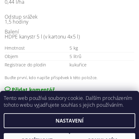
0,44 l/ha
Odstup srážek
1,5 hodiny
Balení
HDPE kanystr 5 l (v kartonu 4x5 l)
Hmotnost
5 kg
Objem
5 litrů
Registrace do plodin
kukuřice
Buďte první, kdo napíše příspěvek k této položce.
Přidat komentář
Tento web používá soubory cookie. Dalším procházením
tohoto webu vyjadřujete souhlas s jejich používáním.
NASTAVENÍ
2026 ©
E-agro.cz
, všechna práva vyhrazena