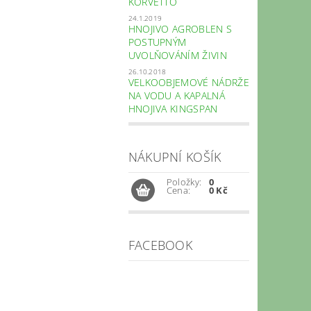
KORVETTO
24.1.2019
HNOJIVO AGROBLEN S
POSTUPNÝM
UVOLŇOVÁNÍM ŽIVIN
26.10.2018
VELKOOBJEMOVÉ NÁDRŽE
NA VODU A KAPALNÁ
HNOJIVA KINGSPAN
NÁKUPNÍ KOŠÍK
Položky:
0
Cena:
0 Kč
FACEBOOK