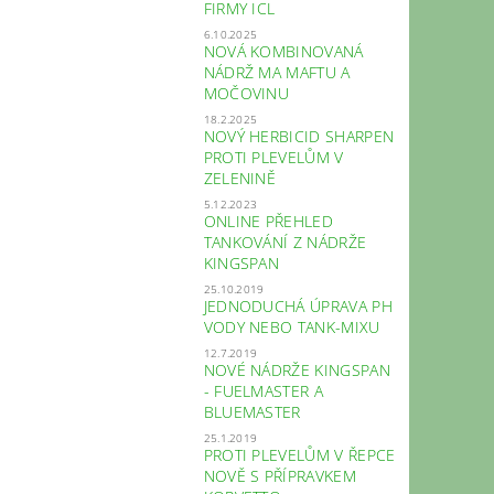
FIRMY ICL
6.10.2025
NOVÁ KOMBINOVANÁ
NÁDRŽ MA MAFTU A
MOČOVINU
18.2.2025
NOVÝ HERBICID SHARPEN
PROTI PLEVELŮM V
ZELENINĚ
5.12.2023
ONLINE PŘEHLED
TANKOVÁNÍ Z NÁDRŽE
KINGSPAN
25.10.2019
JEDNODUCHÁ ÚPRAVA PH
VODY NEBO TANK-MIXU
12.7.2019
NOVÉ NÁDRŽE KINGSPAN
- FUELMASTER A
BLUEMASTER
25.1.2019
PROTI PLEVELŮM V ŘEPCE
NOVĚ S PŘÍPRAVKEM