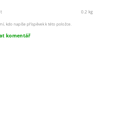
t
0.2 kg
ní, kdo napíše příspěvek k této položce.
dat komentář