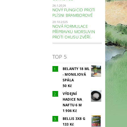
26.1.2026
NOVÝ FUNGICID PROTI
PLÍSNI BRAMBOROVÉ
20.10.2025
NOVÁ FORMULACE
PŘÍPRAVKU MORSUVIN
PROTI OKUSU ZVĚŘÍ.
TOP 5
BELANTY 18 ML
- MONILIOVÁ
SPÁLA
50 Kč
VÝDEJNÍ
HADICE NA
NAFTU 6 M
1 906 Kč
BELLIS 3X8 G
133 Kč