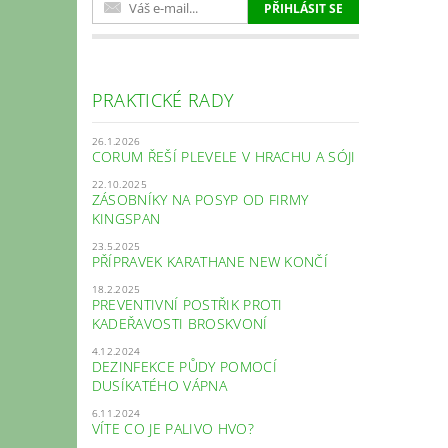
PRAKTICKÉ RADY
26.1.2026
CORUM ŘEŠÍ PLEVELE V HRACHU A SÓJI
22.10.2025
ZÁSOBNÍKY NA POSYP OD FIRMY
KINGSPAN
23.5.2025
PŘÍPRAVEK KARATHANE NEW KONČÍ
18.2.2025
PREVENTIVNÍ POSTŘIK PROTI
KADEŘAVOSTI BROSKVONÍ
4.12.2024
DEZINFEKCE PŮDY POMOCÍ
DUSÍKATÉHO VÁPNA
6.11.2024
VÍTE CO JE PALIVO HVO?