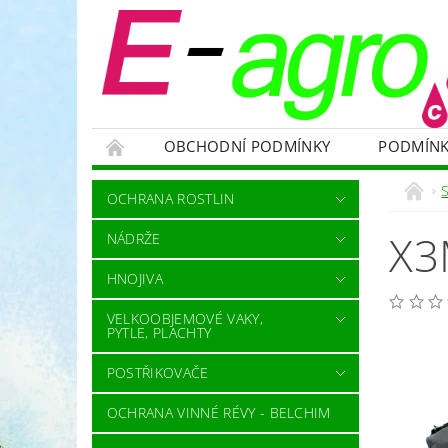
OBCHODNÍ PODMÍNKY
PODMÍNK
NÁDRŽE
HNOJIVA
VELKOOBJEMOVÉ
OCHRANA ROSTLIN
RODENTICIDY - PROTI HLODAVCŮM
OC
X3
NÁDRŽE
OCHRANNÉ POMŮCKY A PRACOVNÍ OBLEČENÍ
HNOJIVA
NÁHRADNÍ DÍLY A SERVIS
VÝPRODEJ ZÁS
VELKOOBJEMOVÉ VAKY,
PYTLE, PLACHTY
POSTŘIKOVAČE
OCHRANA VINNÉ RÉVY - BELCHIM