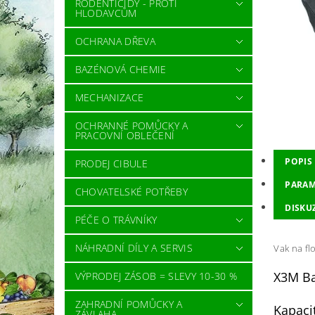
RODENTICIDY - PROTI
HLODAVCŮM
OCHRANA DŘEVA
BAZÉNOVÁ CHEMIE
MECHANIZACE
OCHRANNÉ POMŮCKY A
PRACOVNÍ OBLEČENÍ
POPIS
PRODEJ CIBULE
PARAM
CHOVATELSKÉ POTŘEBY
DISKU
PÉČE O TRÁVNÍKY
NÁHRADNÍ DÍLY A SERVIS
Vak na fl
X3M Bal
VÝPRODEJ ZÁSOB = SLEVY 10-30 %
ZAHRADNÍ POMŮCKY A
Kapaci
ZÁVLAHA