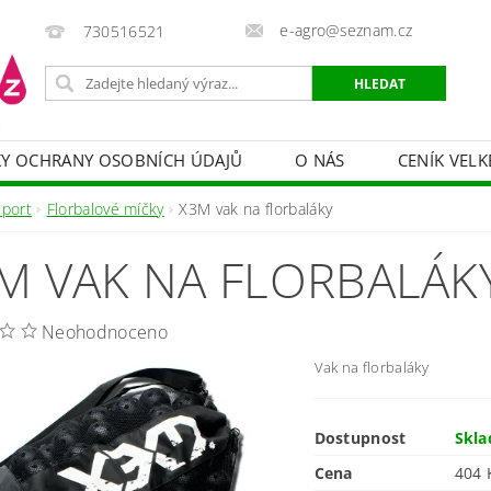
e-agro@seznam.cz
730516521
Y OCHRANY OSOBNÍCH ÚDAJŮ
O NÁS
CENÍK VELK
 VAKY, PYTLE, PLACHTY
POSTŘIKOVAČE
OCHRANA
Sport
Florbalové míčky
X3M vak na florbaláky
HRANA DŘEVA
BAZÉNOVÁ CHEMIE
MECHANIZACE
M VAK NA FLORBALÁK
PRODEJ CIBULE
CHOVATELSKÉ POTŘEBY
PÉ
OB = SLEVY 10-30 %
ZAHRADNÍ POMŮCKY A ZÁVLAHA
Neohodnoceno
Vak na florbaláky
Dostupnost
Skl
Cena