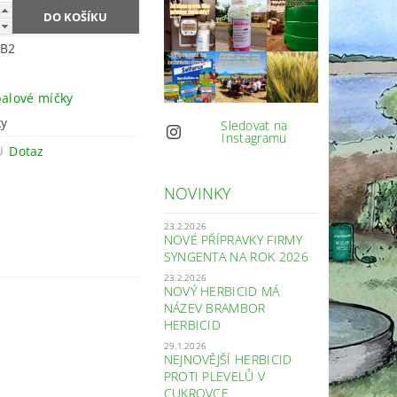
1B2
balové míčky
ky
Sledovat na
Instagramu
Dotaz
NOVINKY
23.2.2026
NOVÉ PŘÍPRAVKY FIRMY
SYNGENTA NA ROK 2026
23.2.2026
NOVÝ HERBICID MÁ
NÁZEV BRAMBOR
HERBICID
29.1.2026
NEJNOVĚJŠÍ HERBICID
PROTI PLEVELŮ V
CUKROVCE