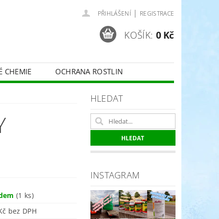
|
PŘIHLÁŠENÍ
REGISTRACE
KOŠÍK:
0 Kč
É CHEMIE
OCHRANA ROSTLIN
 VINNÉ RÉVY - BELCHIM
HLEDAT
Y
ČE O TRÁVNÍKY
SPORT
INSTAGRAM
adem
(1 ks)
404 Kč bez DPH