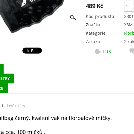
489 Kč
Kód produktu
230
Značka
X3M
Kategorie
Flor
Záruka
2 ro
Tisk
ETRY
ZE
orbalové míčky
lbag černý, kvalitní vak na florbalové míčky.
ta cca. 100 míčků .