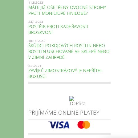
11.8.2023
MÁTE JIŽ OŠETŘENY OVOCNÉ STROMY
PROTI MONILIOVÉ HNILOBĚ?
23.1.2023
POSTŘIK PROTI KADEŘAVOSTI
BROSKVONÍ
18.11.2022
ŠKŮDCI POKOJOVÝCH ROSTLIN NEBO
ROSTLIN USCHOVANÉ VE SKLEPĚ NEBO
V ZIMNÍ ZAHRADĚ
2.3.2021
ZAVÍJEČ ZIMOSTRÁZOVÝ JE NEPŘÍTEL
BUXUSŮ
PŘIJÍMÁME ONLINE PLATBY