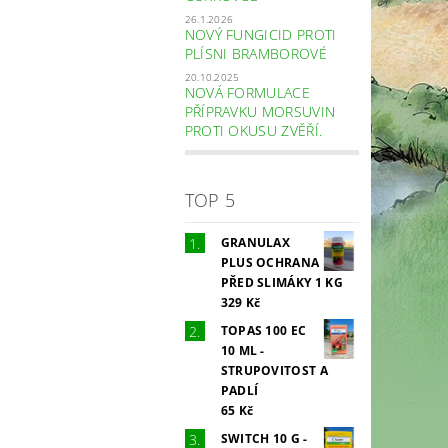
26.1.2026
NOVÝ FUNGICID PROTI
PLÍSNI BRAMBOROVÉ
20.10.2025
NOVÁ FORMULACE
PŘÍPRAVKU MORSUVIN
PROTI OKUSU ZVĚŘÍ.
TOP 5
GRANULAX
PLUS OCHRANA
PŘED SLIMÁKY 1 KG
329 Kč
TOPAS 100 EC
10 ML -
STRUPOVITOST A
PADLÍ
65 Kč
SWITCH 10 G -