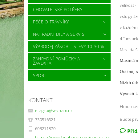
velikost -
CHOVATELSKÉ POTŘEBY
vstupy 2x6
PÉČE O TRÁVNÍKY
v každém 
NÁHRADNÍ DÍLY A SERVIS
4 " inspe
VÝPRODEJ ZÁSOB = SLEVY 10-30 %
Mezi dalš
ZAHRADNÍ POMŮCKY A
Maximální
ZÁVLAHA
Odolné, s
SPORT
Nízká úd
Vysoká U
KONTAKT
Hmotnos
e-agro
@
seznam.cz
Buďte prv
730516521
603211870
Při
https://www.facebook.com/eagrorako