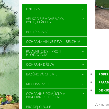
HNOJIVA
VELKOOBJEMOVÉ VAKY,
PYTLE, PLACHTY
POSTŘIKOVAČE
OCHRANA VINNÉ RÉVY - BELCHIM
RODENTICIDY - PROTI
HLODAVCŮM
OCHRANA DŘEVA
BAZÉNOVÁ CHEMIE
POPIS
PARAM
MECHANIZACE
DISKU
OCHRANNÉ POMŮCKY A
PRACOVNÍ OBLEČENÍ
Vak na v
PRODEJ CIBULE