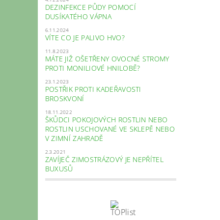
DEZINFEKCE PŮDY POMOCÍ
DUSÍKATÉHO VÁPNA
6.11.2024
VÍTE CO JE PALIVO HVO?
11.8.2023
MÁTE JIŽ OŠETŘENY OVOCNÉ STROMY
PROTI MONILIOVÉ HNILOBĚ?
23.1.2023
POSTŘIK PROTI KADEŘAVOSTI
BROSKVONÍ
18.11.2022
ŠKŮDCI POKOJOVÝCH ROSTLIN NEBO
ROSTLIN USCHOVANÉ VE SKLEPĚ NEBO
V ZIMNÍ ZAHRADĚ
2.3.2021
ZAVÍJEČ ZIMOSTRÁZOVÝ JE NEPŘÍTEL
BUXUSŮ