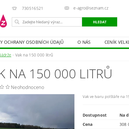
e-agro@seznam.cz
730516521
Y OCHRANY OSOBNÍCH ÚDAJŮ
O NÁS
CENÍK VELK
 VAKY, PYTLE, PLACHTY
POSTŘIKOVAČE
OCHRANA
Nádrže
Vak na 150 000 litrů
HRANA DŘEVA
BAZÉNOVÁ CHEMIE
MECHANIZACE
K NA 150 000 LITRŮ
PRODEJ CIBULE
CHOVATELSKÉ POTŘEBY
PÉ
OB = SLEVY 10-30 %
ZAHRADNÍ POMŮCKY A ZÁVLAHA
Neohodnoceno
Vak ve tvaru polštáře na 15
Dostupnost
Na d
Cena