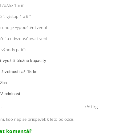
 17x7,5x 1,5 m
 ", výstup 1 x 6 "
rohu je vypouštění ventil
kční a odvzdušňovací ventil
í výhody patří:
 využití úložné kapacity
 životností až 15 let
ržba
V odolnost
t
750 kg
ní, kdo napíše příspěvek k této položce.
dat komentář