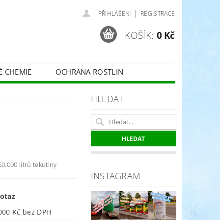
|
PŘIHLÁŠENÍ
REGISTRACE
KOŠÍK:
0 Kč
É CHEMIE
OCHRANA ROSTLIN
 VINNÉ RÉVY - BELCHIM
HLEDAT
ČE O TRÁVNÍKY
SPORT
0.000 litrů tekutiny
INSTAGRAM
otaz
308 000 Kč bez DPH