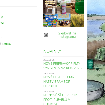
ap
rže
Sledovat na
...
Instagramu
Dotaz
NOVINKY
23.2.2026
NOVÉ PŘÍPRAVKY FIRMY
SYNGENTA NA ROK 2026
23.2.2026
NOVÝ HERBICID MÁ
NÁZEV BRAMBOR
HERBICID
29.1.2026
NEJNOVĚJŠÍ HERBICID
PROTI PLEVELŮ V
CUKROVCE