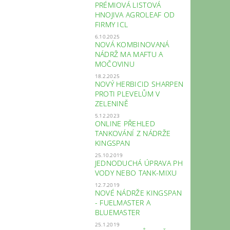
PRÉMIOVÁ LISTOVÁ
HNOJIVA AGROLEAF OD
FIRMY ICL
6.10.2025
NOVÁ KOMBINOVANÁ
NÁDRŽ MA MAFTU A
MOČOVINU
18.2.2025
NOVÝ HERBICID SHARPEN
PROTI PLEVELŮM V
ZELENINĚ
5.12.2023
ONLINE PŘEHLED
TANKOVÁNÍ Z NÁDRŽE
KINGSPAN
25.10.2019
JEDNODUCHÁ ÚPRAVA PH
VODY NEBO TANK-MIXU
12.7.2019
NOVÉ NÁDRŽE KINGSPAN
- FUELMASTER A
BLUEMASTER
25.1.2019