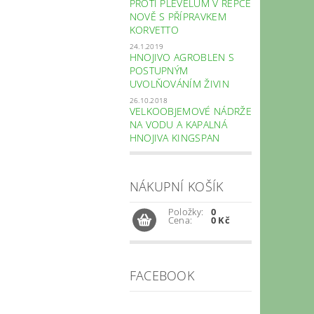
PROTI PLEVELŮM V ŘEPCE
NOVĚ S PŘÍPRAVKEM
KORVETTO
24.1.2019
HNOJIVO AGROBLEN S
POSTUPNÝM
UVOLŇOVÁNÍM ŽIVIN
26.10.2018
VELKOOBJEMOVÉ NÁDRŽE
NA VODU A KAPALNÁ
HNOJIVA KINGSPAN
NÁKUPNÍ KOŠÍK
Položky:
0
Cena:
0 Kč
FACEBOOK