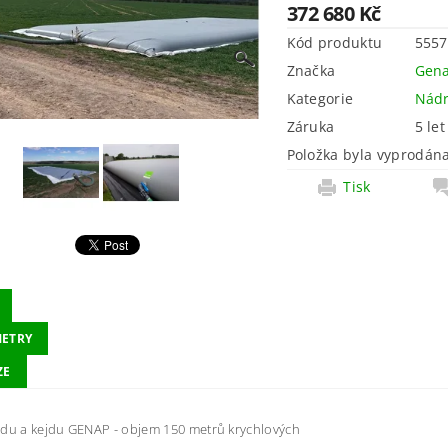
372 680 Kč
Kód produktu
5557
Značka
Gen
Kategorie
Nád
Záruka
5 let
Položka byla vyprodána
Tisk
ETRY
ZE
odu a kejdu GENAP - objem 150 metrů krychlových