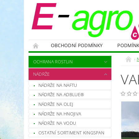
OBCHODNÍ PODMÍNKY
PODMÍNK
NÁDRŽE
HNOJIVA
VELKOOBJEMOVÉ
OCHRANA ROSTLIN
RODENTICIDY - PROTI HLODAVCŮM
OC
VA
NÁDRŽE
OCHRANNÉ POMŮCKY A PRACOVNÍ OBLEČENÍ
NÁDRŽE NA NAFTU
NÁHRADNÍ DÍLY A SERVIS
VÝPRODEJ ZÁS
NÁDRŽE NA ADBLUE®
NÁDRŽE NA OLEJ
NÁDRŽE NA HNOJIVA
NÁDRŽE NA VODU
OSTATNÍ SORTIMENT KINGSPAN