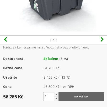
1
z 3
Nádrž s víkem a zámkem na převoz nafty bez průtokoměru.
Dostupnost
Skladem
(3 ks)
Běžná cena
64 700 Kč
Ušetříte
8 435 Kč
(–13 %)
Cena
46 500 Kč bez DPH
56 265 Kč