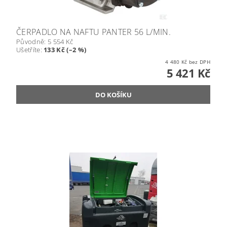
ČERPADLO NA NAFTU PANTER 56 L/MIN.
Původně:
5 554 Kč
Ušetříte
:
133 Kč (–2 %)
4 480 Kč bez DPH
5 421 Kč