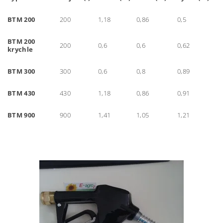
BTM 200
200
1,18
0,86
0,5
BTM 200
200
0,6
0,6
0,62
krychle
BTM 300
300
0,6
0,8
0,89
BTM 430
430
1,18
0,86
0,91
BTM 900
900
1,41
1,05
1,21