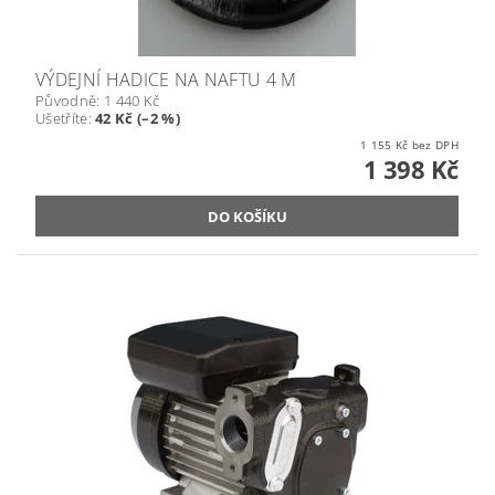
VÝDEJNÍ HADICE NA NAFTU 4 M
Původně:
1 440 Kč
Ušetříte
:
42 Kč (–2 %)
1 155 Kč bez DPH
1 398 Kč