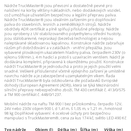
Nádrže TruckMaster® jsou převozní a dostatečně pevné pro
naložení na korby většiny nákladních, nebo dodávkových vozidel,
což umožňuje uživatelům bezpečnou a legální přepravu paliva.
Nádrže TruckMaster® jsou ideálním zařízením pro doplňování
paliva do stavebních, lesních a zemědělských strojů. Nádrže
obdržely ADR certifikát a plně splňují příslušné předpisy. Nádrže
jsou vyrobeny z UV-stabilizovaného polyethylenu střední hustoty,
jsou stálobarevné, nepraskají (bezešvá technologie) a nejsou
naleptávané skladovanou kapalinou. Konstrukce nádrže zabraňuje
rázům při dobržďování a v zatáčkách - vnitřní přepážka. Jsou
vybavené plovákovým ukazatelem hladiny paliva, čerpadlem 230V (o
výkonu 59l/min.), 4 m hadicí a pistolí s uzavíracím ventilem. Nádrž je
dodávána kompletní, připravená k okamžitému použití. Konstrukce
nádrží TruckMaster® je jednoduchá a proto je jejich použití velmi
snadné. Veškeré příslušenství včetně výdejního zařízení je umístěné
navrchu nádrže a je zabezpečené uzamykatelným víkem. Řada
nádrží TruckMaster® byla odzkoušena dle požadavků Evropské
dohody (European Agreement (ADR)), která se týká Mezinárodní
silniční přepravy nebezpečného zboží, TM 430 certifikát č. 413/0/575
a TM 900 certifikát č. 448/0/1237.
Mobilní nádrže na naftu TM-900 l bez průtokoměru, čerpadlo 12V,
24V nebo 230V objem 900 l, d 1,41m, š 1,05 m, v 1,21 m , hmotnost
98 kg Doplňkové vybavení: 4 ocelové úchyty pro bezpečnou
manipulaci s TruckMasterem®, cena za kus 174 kč, světlo LED 490 Kč
Typ nádrže
Objem (l)
Délka (m)
Šířka (m)
Výška (m)