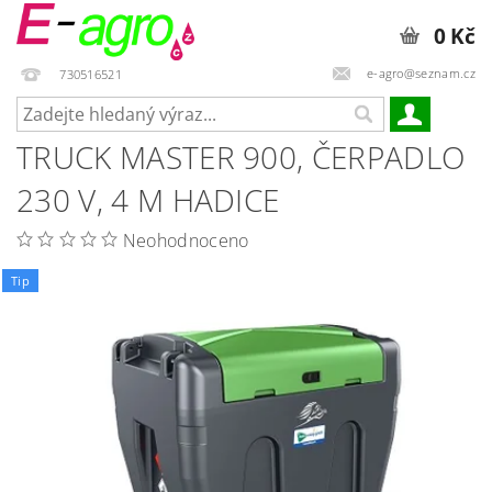
0 Kč
e-agro@seznam.cz
730516521
TRUCK MASTER 900, ČERPADLO
230 V, 4 M HADICE
Neohodnoceno
Tip