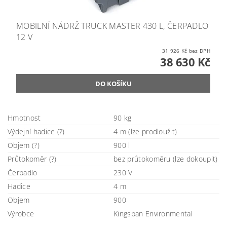
MOBILNÍ NÁDRŽ TRUCK MASTER 430 L, ČERPADLO
12 V
31 926 Kč bez DPH
38 630 Kč
Hmotnost
90 kg
Výdejní hadice (?)
4 m (lze prodloužit)
Objem (?)
900 l
Průtokoměr (?)
bez průtokoměru (lze dokoupit)
Čerpadlo
230 V
Hadice
4 m
Objem
900
Výrobce
Kingspan Environmental