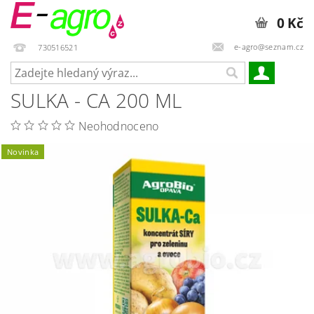
0 Kč
e-agro@seznam.cz
730516521
SULKA - CA 200 ML
Neohodnoceno
Novinka