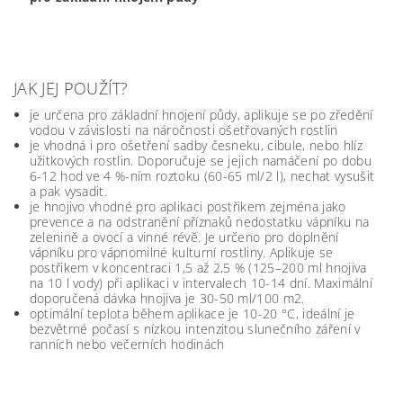
JAK JEJ POUŽÍT?
je určena pro základní hnojení půdy, aplikuje se po zředění
vodou v závislosti na náročnosti ošetřovaných rostlin
je vhodná i pro ošetření sadby česneku, cibule, nebo hlíz
užitkových rostlin. Doporučuje se jejich namáčení po dobu
6-12 hod ve 4 %-ním roztoku (60-65 ml/2 l), nechat vysušit
a pak vysadit.
je hnojivo vhodné pro aplikaci postřikem zejména jako
prevence a na odstranění příznaků nedostatku vápníku na
zelenině a ovocí a vinné révě. Je určeno pro doplnění
vápníku pro vápnomilné kulturní rostliny. Aplikuje se
postřikem v koncentraci 1,5 až 2,5 % (125–200 ml hnojiva
na 10 l vody) při aplikaci v intervalech 10-14 dní. Maximální
doporučená dávka hnojiva je 30-50 ml/100 m2.
optimální teplota během aplikace je 10-20 °C, ideální je
bezvětrné počasí s nízkou intenzitou slunečního záření v
ranních nebo večerních hodinách