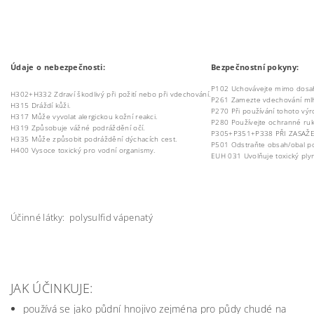
Údaje o nebezpečnosti:
Bezpečnostní pokyny:
P102 Uchovávejte mimo dosah
H302+H332 Zdraví škodlivý při požití nebo při vdechování.
P261 Zamezte vdechování mlh
H315 Dráždí kůži.
P270 Při používání tohoto výro
H317 Může vyvolat alergickou kožní reakci.
P280 Používejte ochranné ruka
H319 Způsobuje vážné podráždění očí.
P305+P351+P338 PŘI ZASAŽENÍ O
H335 Může způsobit podráždění dýchacích cest.
P501 Odstraňte obsah/obal po
H400 Vysoce toxický pro vodní organismy.
EUH 031 Uvolňuje toxický plyn 
Účinné látky: polysulfid vápenatý
JAK ÚČINKUJE:
používá se jako půdní hnojivo zejména pro půdy chudé na