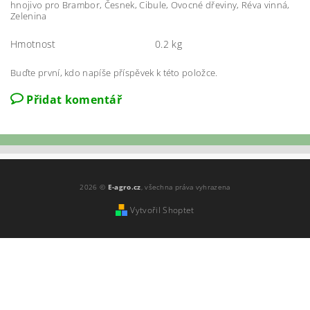
hnojivo pro Brambor, Česnek, Cibule, Ovocné dřeviny, Réva vinná,
Zelenina
Hmotnost
0.2 kg
Buďte první, kdo napíše příspěvek k této položce.
Přidat komentář
2026 ©
E-agro.cz
, všechna práva vyhrazena
Vytvořil Shoptet