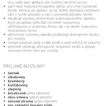
síru, nebo jako aplikace pro rostliny náročné na síru
patří mezi nejkoncentrovanější zdroje síry v čiré roztokové
formě, která je po aplikaci na list dobře příjímaná rostlinami,
část v rychle působící a část v pozvolně působící formě
obsahuje vysokou koncentraci vodorozpustného vápníku,
který po aplikaci přechází na méně rozpustnou
uhličitanovou a síranovou formu, ale i na dobře rozpusnou
tiosíranovou formu
přítomnost tiosíranu vápníku prodlužuje dostupnost dusíku
pro rostliny
snižuje kyselost půdy a váže kyslík a oxid uhličitý ze vzduchu
pozitivně ovlivňuje přístupnost stopových prvků a zvyšuje
účinnost těchto živin pro rostliny
PRO JAKÉ ROSTLINY?
česnek
cibuloviny
brambory
košťáloviny
olejniny
broskvoně
(před rašením)
révu vinnou
(před rašením)
ovocné stromy
(před rašením)
pro základní hnojení půdy