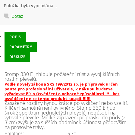
Položka byla vyprodána...
Dotaz
POPIS
PARAMETRY
DISKUZE
Stomp 330 E inhibuje počáteční růst a vývoj klíčních
rostlin plevelů.
Podle novely zákona SRS 199/2012 sb. je přípravek určen
pouze pro profesionální uživatele, k nákupu budeme
vyžadovat číslo Osvědčení o odborné způsobilosti !!! - bez
osvědčení nelze tento produkt koupit !!!!!!
Zasažené rostliny hynou krátce po vyklíčení nebo vzejití.
K líčení samotné není ovlivněno. Stomp 330 E hubí
široké spektrum jednoletých plevelů, nepůsobí na
vytrvalé plevele. Mělké zapravení přípravku do půdy (2–
3 cm) zvyšuje za sušších podmínek účinnost především
na prosovité trávy.
Hmotnost
5 kg