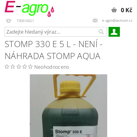
0 Kč
e-agro@seznam.cz
730516521
STOMP 330 E 5 L - NENÍ -
NÁHRADA STOMP AQUA
Neohodnoceno