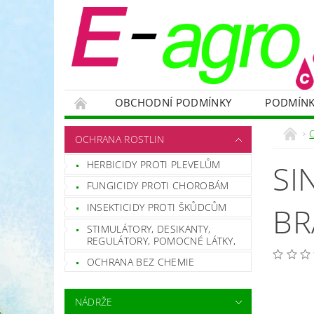
OBCHODNÍ PODMÍNKY
PODMÍNK
NÁDRŽE
HNOJIVA
VELKOOBJEMOVÉ
OCHRANA ROSTLIN
RODENTICIDY - PROTI HLODAVCŮM
OC
HERBICIDY PROTI PLEVELŮM
SI
OCHRANNÉ POMŮCKY A PRACOVNÍ OBLEČENÍ
FUNGICIDY PROTI CHOROBÁM
NÁHRADNÍ DÍLY A SERVIS
VÝPRODEJ ZÁS
INSEKTICIDY PROTI ŠKŮDCŮM
BR
STIMULÁTORY, DESIKANTY,
REGULÁTORY, POMOCNÉ LÁTKY,
OCHRANA BEZ CHEMIE
NÁDRŽE