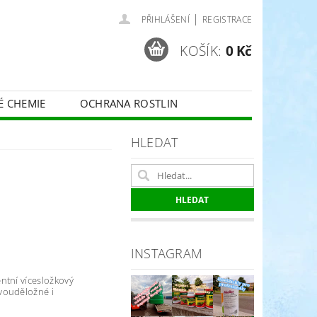
|
PŘIHLÁŠENÍ
REGISTRACE
KOŠÍK:
0 Kč
É CHEMIE
OCHRANA ROSTLIN
 VINNÉ RÉVY - BELCHIM
HLEDAT
ČE O TRÁVNÍKY
SPORT
INSTAGRAM
ntní vícesložkový
vouděložné i