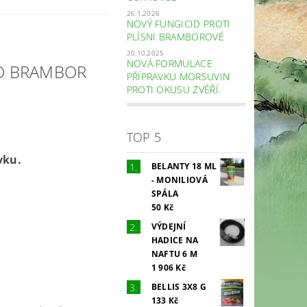
26.1.2026
NOVÝ FUNGICID PROTI
PLÍSNI BRAMBOROVÉ
20.10.2025
NOVÁ FORMULACE
DO BRAMBOR
PŘÍPRAVKU MORSUVIN
PROTI OKUSU ZVĚŘÍ.
TOP 5
vku.
BELANTY 18 ML
- MONILIOVÁ
SPÁLA
50 Kč
VÝDEJNÍ
HADICE NA
NAFTU 6 M
1 906 Kč
BELLIS 3X8 G
133 Kč