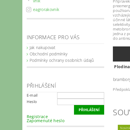
vnik
Přípravek
preemerge
eagrorakovnik
používaná
vzcházejíc
účinné lá
selektivi
metobromu
jedna z p
INFORMACE PRO VÁS
do antirez
Jak nakupovat
Obchodní podmínky
Podmínky ochrany osobních údajů
Plodina
brambor
PŘIHLÁŠENÍ
Předpokla
E-mail
Heslo
SOU
Registrace
Zapomenuté heslo
Novin