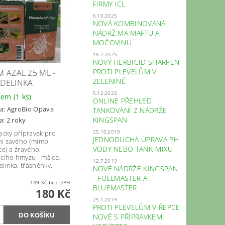
FIRMY ICL
6.10.2025
NOVÁ KOMBINOVANÁ
NÁDRŽ MA MAFTU A
MOČOVINU
18.2.2025
NOVÝ HERBICID SHARPEN
PROTI PLEVELŮM V
 AZAL 25 ML -
ZELENINĚ
DELINKA
5.12.2023
dem
(1 ks)
ONLINE PŘEHLED
a:
AgroBio Opava
TANKOVÁNÍ Z NÁDRŽE
KINGSPAN
a: 2 roky
25.10.2019
gický přípravek pro
JEDNODUCHÁ ÚPRAVA PH
í savého (mimo
VODY NEBO TANK-MIXU
ce) a žravého,
ícího hmyzu - mšice,
12.7.2019
linka, třásněnky.
NOVÉ NÁDRŽE KINGSPAN
- FUELMASTER A
149 Kč bez DPH
BLUEMASTER
180 Kč
25.1.2019
PROTI PLEVELŮM V ŘEPCE
NOVĚ S PŘÍPRAVKEM