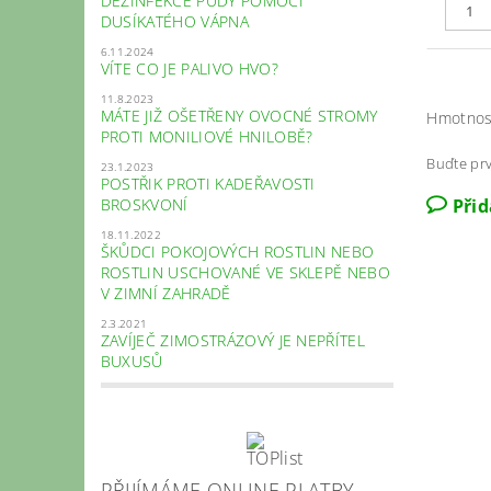
DEZINFEKCE PŮDY POMOCÍ
DUSÍKATÉHO VÁPNA
6.11.2024
VÍTE CO JE PALIVO HVO?
11.8.2023
MÁTE JIŽ OŠETŘENY OVOCNÉ STROMY
Hmotnos
PROTI MONILIOVÉ HNILOBĚ?
Buďte prv
23.1.2023
POSTŘIK PROTI KADEŘAVOSTI
BROSKVONÍ
Při
18.11.2022
ŠKŮDCI POKOJOVÝCH ROSTLIN NEBO
ROSTLIN USCHOVANÉ VE SKLEPĚ NEBO
V ZIMNÍ ZAHRADĚ
2.3.2021
ZAVÍJEČ ZIMOSTRÁZOVÝ JE NEPŘÍTEL
BUXUSŮ
PŘIJÍMÁME ONLINE PLATBY