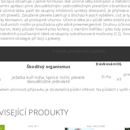
 Sinopia obsahuje v jedné formulaci dvě účinné látky klomazon a metobr
ntní aplikaci proti dvouděložným i jednoděložným plevelům v bramborác
 účinná látka, patří do skupiny inhibitorů syntézy diterpenů. Je přijímána
ích plevelů. Zasažené plevele zakrňují a dochází k jejich vybělení, což je t
tky klomazon, až postupně uhynou. Účinná látka je v půdě velmi dobře po
ty kulturních rostlin je používána výhradně preemergentně. Druhou účinno
ron, který působí hlavně přes kořeny, v menším měřítku i přes listy ple
osledních používaných látek ze skupiny substituované močoviny (C2). Sin
istentní strategie při boji s plevely.
Rozsah povoleného použití
Dávkování
OL
Škodlivý organismus
pre
3l /ha
Ježatka kuří noha, lipnice roční, plevele
y
AT
dvouděložné jednoleté
dem účinnosti přípravku je dostatečná půdní vlhkost. Na půdách s vyšší 
VISEJÍCÍ PRODUKTY
Kód:
SP 1
Kód:
FMC202BE
ka