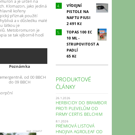
omuron a je určen na
VÝDEJNÍ
h. Klomazon, jako jediná
 hlavně kořeny
PISTOLE NA
ypický příznak použití
NAFTU PIUSI
hyblivá a v důsledku malé
2 491 Kč
u látkou je
velů. Metobromuron je
TOPAS 100 EC
opia se tak výborně hodí
10 ML -
STRUPOVITOST A
PADLÍ
65 Kč
Poznámka
emergentně, od 00 BBCH
PRODUKTOVÉ
do 09 BBCH
ČLÁNKY
sorpční
26.1.2026
HERBICIDY DO BRAMBOR
PROTI PLEVELŮM OD
FIRMY CERTIS BELCHIM
8.1.2026
PRÉMIOVÁ LISTOVÁ
HNOJIVA AGROLEAF OD
Kód:
204457