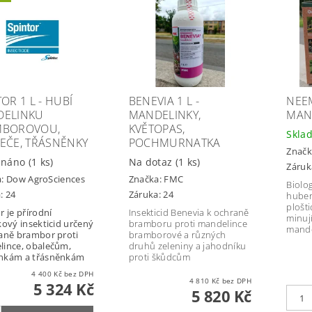
OR 1 L - HUBÍ
BENEVIA 1 L -
NEEM
DELINKU
MANDELINKY,
MAN
MBOROVOU,
KVĚTOPAS,
Skla
EČE, TŘÁSNĚNKY
POCHMURNATKA
Značk
dnáno
(1 ks)
Na dotaz
(1 ks)
Záruk
a:
Dow AgroSciences
Značka:
FMC
Biolo
: 24
Záruka: 24
huben
plošti
r je přírodní
Insekticid Benevia k ochraně
minuj
kový insekticid určený
bramboru proti mandelince
mande
aně brambor proti
bramborové a různých
ince, obalečům,
druhů zeleniny a jahodníku
nkám a třásněnkám
proti škůdcům
4 400 Kč bez DPH
4 810 Kč bez DPH
5 324 Kč
5 820 Kč