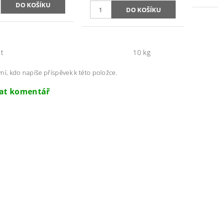
t
10 kg
ní, kdo napíše příspěvek k této položce.
dat komentář