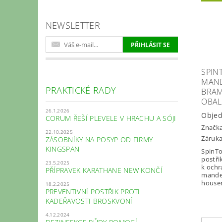
NEWSLETTER
SPINT
MAN
PRAKTICKÉ RADY
BRA
OBAL
26.1.2026
Obje
CORUM ŘEŠÍ PLEVELE V HRACHU A SÓJI
Značk
22.10.2025
Záruka
ZÁSOBNÍKY NA POSYP OD FIRMY
KINGSPAN
SpinTo
postři
23.5.2025
k ochr
PŘÍPRAVEK KARATHANE NEW KONČÍ
mandel
house
18.2.2025
PREVENTIVNÍ POSTŘIK PROTI
KADEŘAVOSTI BROSKVONÍ
4.12.2024