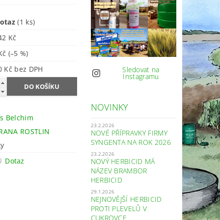
dotaz
(1 ks)
42 Kč
 Kč
(–5 %)
9 600 Kč bez DPH
Sledovat na
Instagramu
NOVINKY
is Belchim
23.2.2026
RANA ROSTLIN
NOVÉ PŘÍPRAVKY FIRMY
SYNGENTA NA ROK 2026
ky
23.2.2026
Dotaz
NOVÝ HERBICID MÁ
NÁZEV BRAMBOR
HERBICID
29.1.2026
NEJNOVĚJŠÍ HERBICID
PROTI PLEVELŮ V
CUKROVCE