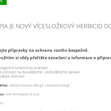
ZE
PIA JE NOVÝ VÍCESLOŽKOVÝ HERBICID 
ejte přípravky na ochranu rostlin bezpečně.
oužitím si vždy přečtěte označení a informace o přípra
ergentní herbicid do brambor
á účinnost na dvouděložné i jednoděložné plevele
odobá účinnost
átka:
metobromuron 400 g/l + klomazon24 g/l
ce:
mix formulace CS a SC
0 l