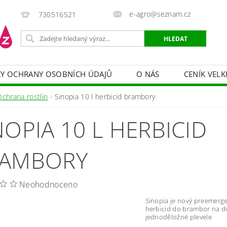
e-agro@seznam.cz
730516521
Y OCHRANY OSOBNÍCH ÚDAJŮ
O NÁS
CENÍK VELK
 VAKY, PYTLE, PLACHTY
POSTŘIKOVAČE
OCHRANA
Ochrana rostlin
Sinopia 10 l herbicid brambory
HRANA DŘEVA
BAZÉNOVÁ CHEMIE
MECHANIZACE
NOPIA 10 L HERBICID
PRODEJ CIBULE
CHOVATELSKÉ POTŘEBY
PÉ
OB = SLEVY 10-30 %
ZAHRADNÍ POMŮCKY A ZÁVLAHA
AMBORY
Neohodnoceno
Sinopia je nový preemerge
herbicid do brambor na d
jednoděložné plevele