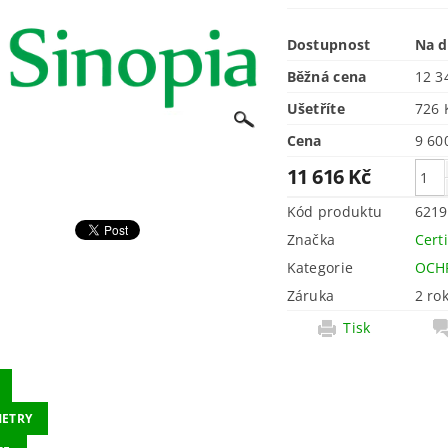
Dostupnost
Na 
Běžná cena
12 3
Ušetříte
726
Cena
11 616 Kč
Kód produktu
6219
Značka
Cert
Kategorie
OCH
Záruka
2 ro
Tisk
ETRY