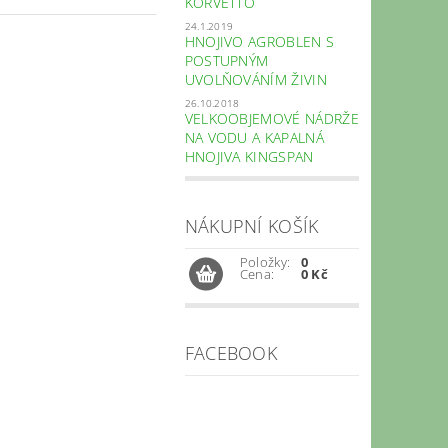
KORVETTO
24.1.2019
HNOJIVO AGROBLEN S
POSTUPNÝM
UVOLŇOVÁNÍM ŽIVIN
26.10.2018
VELKOOBJEMOVÉ NÁDRŽE
NA VODU A KAPALNÁ
HNOJIVA KINGSPAN
NÁKUPNÍ KOŠÍK
Položky:
0
Cena:
0 Kč
FACEBOOK