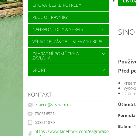
DISKU
CHOVATELSKÉ POTŘEBY
PÉČE O TRÁVNÍKY
NÁHRADNÍ DÍLY A SERVIS
SINO
VÝPRODEJ ZÁSOB = SLEVY 10-30 %
ZAHRADNÍ POMŮCKY A
ZÁVLAHA
Použív
SPORT
Před p
Preem
Vysok
Dlouh
KONTAKT
Účinná l
e-agro
@
seznam.cz
730516521
Formula
603211870
Balení:
1
https://www.facebook.com/eagrorako