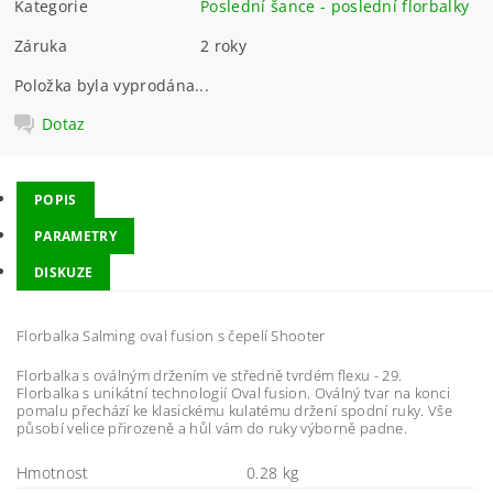
Kategorie
Poslední šance - poslední florbalky
Záruka
2 roky
Položka byla vyprodána...
Dotaz
POPIS
PARAMETRY
DISKUZE
Florbalka Salming oval fusion s čepelí Shooter
Florbalka s oválným držením ve středně tvrdém flexu - 29.
Florbalka s unikátní technologií Oval fusion. Oválný tvar na konci
pomalu přechází ke klasickému kulatému držení spodní ruky. Vše
působí velice přirozeně a hůl vám do ruky výborně padne.
Hmotnost
0.28 kg