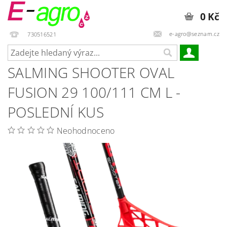
0 Kč
e-agro@seznam.cz
730516521
SALMING SHOOTER OVAL
FUSION 29 100/111 CM L -
POSLEDNÍ KUS
Neohodnoceno