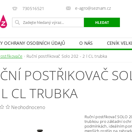
e-agro@seznam.cz
730516521
Y OCHRANY OSOBNÍCH ÚDAJŮ
O NÁS
CENÍK VELK
 VAKY, PYTLE, PLACHTY
POSTŘIKOVAČE
OCHRANA
Postřikovače
Ruční postřikovač Solo 202 - 2 l CL trubka
HRANA DŘEVA
BAZÉNOVÁ CHEMIE
MECHANIZACE
ČNÍ POSTŘIKOVAČ SO
PRODEJ CIBULE
CHOVATELSKÉ POTŘEBY
PÉ
OB = SLEVY 10-30 %
ZAHRADNÍ POMŮCKY A ZÁVLAHA
2 L CL TRUBKA
Neohodnoceno
Ruční postřikovač SOLO 20
trubkou pro základní ochr
podmínkách, ideálním po
menších rostlin na zahrad