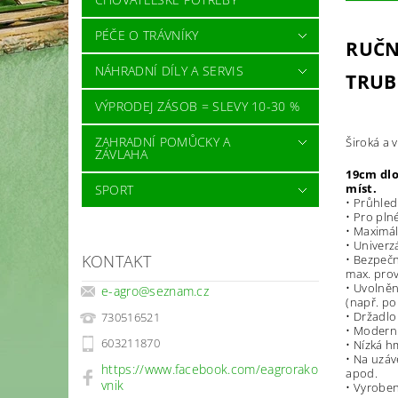
PÉČE O TRÁVNÍKY
RUČN
NÁHRADNÍ DÍLY A SERVIS
TRUB
VÝPRODEJ ZÁSOB = SLEVY 10-30 %
ZAHRADNÍ POMŮCKY A
Široká a 
ZÁVLAHA
19cm dlo
míst.
SPORT
• Průhled
• Pro pln
• Maximál
• Univerz
KONTAKT
• Bezpečn
max. prov
• Uvolněn
e-agro
@
seznam.cz
(např. po
• Držadlo
730516521
• Moderní
603211870
• Nízká h
• Na uzáv
https://www.facebook.com/eagrorako
apod.
vnik
• Vyrobe