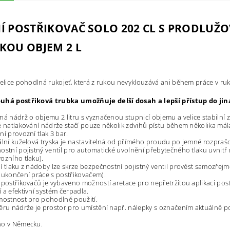
Í POSTŘIKOVAČ SOLO 202 CL S PRODLUŽO
KOU OBJEM 2 L
velice pohodlná rukojeť, která z rukou
nevyklouzává ani během práce v ruk
uhá postřiková trubka
umožňuje delší dosah a lepší
přístup do ji
ná nádrž o objemu 2 litru s
vyznačenou stupnicí objemu a velice stabilní
é natlakování nádrže stačí pouze několik
zdvihů pístu během několika mál
ní provozní tlak 3 bar.
ální kuželová tryska je nastavitelná od
přímého proudu po jemné rozprašo
ostní pojistný ventil pro automatické
uvolnění přebytečného tlaku uvnitř 
ozního tlaku).
í tlaku z nádoby lze skrze bezpečnostní
pojistný ventil provést samozřej
 ukončení práce s postřikovačem).
 postřikovačů je vybaveno možností
aretace pro nepřetržitou aplikaci post
 a efektivní systém čerpadla.
mostnost pro pohodlné použití.
ěru nádrže je prostor pro umístění např.
nálepky s označením aktuálně 
no v Německu.