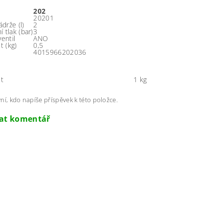
202
20201
drže (l)
2
 tlak (bar)
3
ventil
ANO
 (kg)
0,5
4015966202036
t
1 kg
ní, kdo napíše příspěvek k této položce.
dat komentář