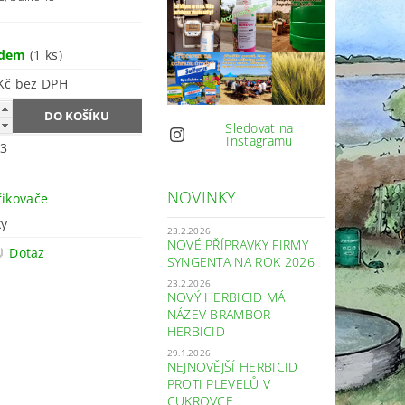
adem
(1 ks)
512 Kč bez DPH
Sledovat na
Instagramu
3
NOVINKY
řikovače
ky
23.2.2026
NOVÉ PŘÍPRAVKY FIRMY
Dotaz
SYNGENTA NA ROK 2026
23.2.2026
NOVÝ HERBICID MÁ
NÁZEV BRAMBOR
HERBICID
29.1.2026
NEJNOVĚJŠÍ HERBICID
PROTI PLEVELŮ V
CUKROVCE