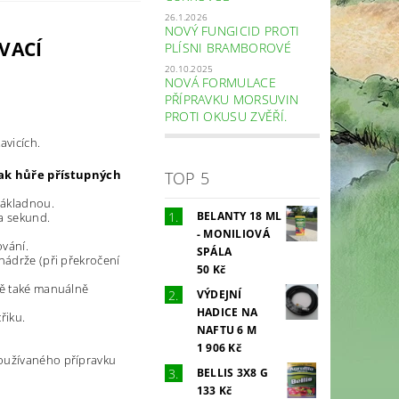
26.1.2026
NOVÝ FUNGICID PROTI
VACÍ
PLÍSNI BRAMBOROVÉ
20.10.2025
NOVÁ FORMULACE
PŘÍPRAVKU MORSUVIN
PROTI OKUSU ZVĚŘÍ.
avicích.
nak hůře přístupných
TOP 5
základnou.
BELANTY 18 ML
a sekund.
- MONILIOVÁ
vání.
SPÁLA
nádrže (při
překročení
50 Kč
mě také manuálně
VÝDEJNÍ
HADICE NA
řiku.
NAFTU 6 M
1 906 Kč
používaného
přípravku
BELLIS 3X8 G
133 Kč