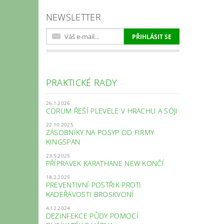
NEWSLETTER
PRAKTICKÉ RADY
26.1.2026
CORUM ŘEŠÍ PLEVELE V HRACHU A SÓJI
22.10.2025
ZÁSOBNÍKY NA POSYP OD FIRMY
KINGSPAN
23.5.2025
PŘÍPRAVEK KARATHANE NEW KONČÍ
18.2.2025
PREVENTIVNÍ POSTŘIK PROTI
KADEŘAVOSTI BROSKVONÍ
4.12.2024
DEZINFEKCE PŮDY POMOCÍ