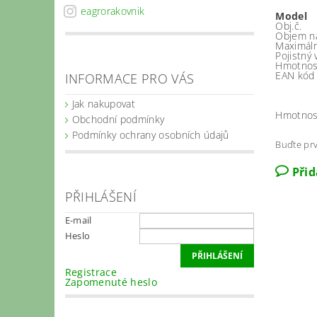
eagrorakovnik
Model
Obj.č.
Objem ná
Maximální
Pojistný 
Hmotnost
EAN kód
INFORMACE PRO VÁS
Jak nakupovat
Hmotnos
Obchodní podmínky
Podmínky ochrany osobních údajů
Buďte prv
Při
PŘIHLÁŠENÍ
E-mail
Heslo
Registrace
Zapomenuté heslo