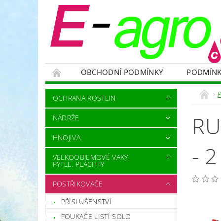
OBCHODNÍ PODMÍNKY
PODMÍNK
NÁDRŽE
HNOJIVA
VELKOOBJEMOVÉ
OCHRANA ROSTLIN
RODENTICIDY - PROTI HLODAVCŮM
OC
RU
NÁDRŽE
OCHRANNÉ POMŮCKY A PRACOVNÍ OBLEČENÍ
HNOJIVA
NÁHRADNÍ DÍLY A SERVIS
VÝPRODEJ ZÁS
- 
VELKOOBJEMOVÉ VAKY,
PYTLE, PLACHTY
POSTŘIKOVAČE
PŘÍSLUŠENSTVÍ
FOUKAČE LISTÍ SOLO