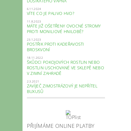
DUSÍKATÉHO VÁPNA
6.11.2024
VÍTE CO JE PALIVO HVO?
11.8.2023
MÁTE JIŽ OŠETŘENY OVOCNÉ STROMY
PROTI MONILIOVÉ HNILOBĚ?
23.1.2023
POSTŘIK PROTI KADEŘAVOSTI
BROSKVONÍ
18.11.2022
ŠKŮDCI POKOJOVÝCH ROSTLIN NEBO
ROSTLIN USCHOVANÉ VE SKLEPĚ NEBO
V ZIMNÍ ZAHRADĚ
2.3.2021
ZAVÍJEČ ZIMOSTRÁZOVÝ JE NEPŘÍTEL
BUXUSŮ
PŘIJÍMÁME ONLINE PLATBY