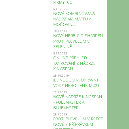
FIRMY ICL
6.10.2025
NOVÁ KOMBINOVANÁ
NÁDRŽ MA MAFTU A
MOČOVINU
18.2.2025
NOVÝ HERBICID SHARPEN
PROTI PLEVELŮM V
ZELENINĚ
5.12.2023
ONLINE PŘEHLED
TANKOVÁNÍ Z NÁDRŽE
KINGSPAN
25.10.2019
JEDNODUCHÁ ÚPRAVA PH
VODY NEBO TANK-MIXU
12.7.2019
NOVÉ NÁDRŽE KINGSPAN
- FUELMASTER A
BLUEMASTER
25.1.2019
PROTI PLEVELŮM V ŘEPCE
NOVĚ S PŘÍPRAVKEM