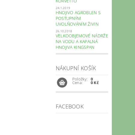
KORVETTO
24.1.2019
HNOJIVO AGROBLEN S
POSTUPNÝM
UVOLŇOVÁNÍM ŽIVIN
26.10.2018
VELKOOBJEMOVÉ NÁDRŽE
NA VODU A KAPALNÁ
HNOJIVA KINGSPAN
NÁKUPNÍ KOŠÍK
Položky:
0
Cena:
0 Kč
FACEBOOK