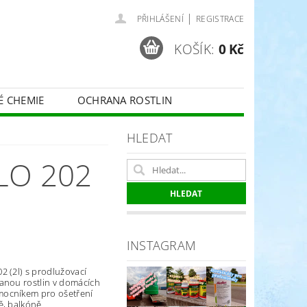
|
PŘIHLÁŠENÍ
REGISTRACE
KOŠÍK:
0 Kč
É CHEMIE
OCHRANA ROSTLIN
 VINNÉ RÉVY - BELCHIM
HLEDAT
LO 202
ČE O TRÁVNÍKY
SPORT
INSTAGRAM
2 (2l) s prodlužovací
anou rostlin v domácích
mocníkem pro ošetření
ě, balkóně