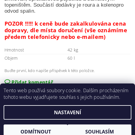
topeništěm.
S
oučástí dodávky je roura a kol
eno
pro
odvod spalin.
POZOR !!!!! k ceně bude zakalkulována cena
dopravy, dle místa doručení (vše oznámíme
předem telefonicky nebo e-mailem)
Hmotnost
42 kg
Objem
60 l
Buďte první, kdo napíše příspěvek k této položce.
Přidat komentář
Tento web používá soubory cookie. Dalším procházením
tohoto webu vyjadřujete souhlas s jejich používáním.
NASTAVENÍ
2026 ©
E-agro.cz
, všechna práva vyhrazena
Vytvořil Shoptet
ODMÍTNOUT
SOUHLASÍM