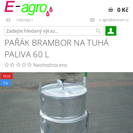
0 Kč
e-agro@seznam.cz
730516521
PAŘÁK BRAMBOR NA TUHÁ
PALIVA 60 L
Neohodnoceno
Akce
Tip