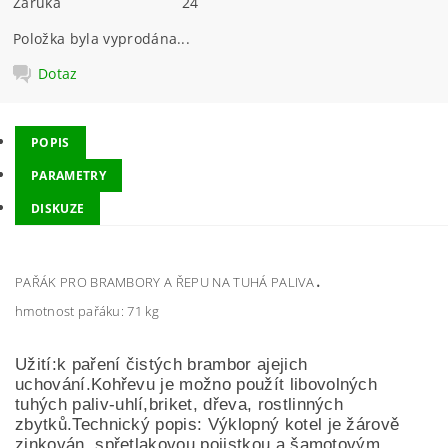
Záruka
24
Položka byla vyprodána...
Dotaz
POPIS
PARAMETRY
DISKUZE
.
PAŘÁK PRO BRAMBORY A ŘEPU NA TUHÁ PALIVA
hmotnost pařáku: 71 kg
U
žití
:
k paření čistých brambor a
jejich
uchování
.
K
ohřevu je
možno použít libovolných
tuhých
paliv
-
uhlí,
bri
ket, dřeva, rostli
nných
zbytků.
Technický popis:
Výklopný kotel je žárově
zinkován, s
přetlakovou pojistkou a
šamotovým