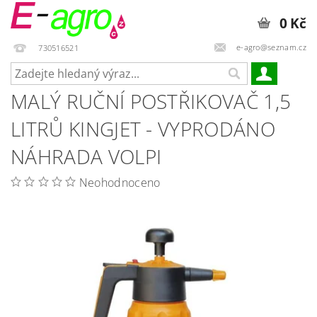
0 Kč
e-agro@seznam.cz
730516521
MALÝ RUČNÍ POSTŘIKOVAČ 1,5
LITRŮ KINGJET - VYPRODÁNO
NÁHRADA VOLPI
Neohodnoceno