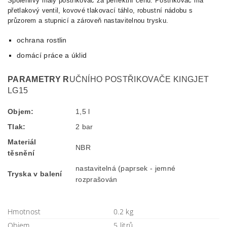
Spolehlivý malý postřikovač za perfektní cenu. Postřikovač má
přetlakový ventil, kovové tlakovací táhlo, robustní nádobu s
průzorem a stupnicí a zároveň nastavitelnou trysku.
ochrana rostlin
domácí práce a úklid
PARAMETRY R
UČNÍHO POSTŘIKOVAČE KINGJET
LG15
Objem:
1,5 l
Tlak:
2 bar
Materiál
NBR
těsnění
nastavitelná (paprsek - jemné
Tryska v balení
rozprašován
Hmotnost
0.2 kg
Objem
5 litrů