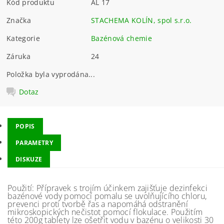
Kód produktu
AL 17
Značka
STACHEMA KOLÍN, spol s.r.o.
Kategorie
Bazénová chemie
Záruka
24
Položka byla vyprodána...
Dotaz
POPIS
PARAMETRY
DISKUZE
Použití: Přípravek s trojím účinkem zajišťuje dezinfekci
bazénové vody pomocí pomalu se uvolňujícího chloru,
prevenci proti tvorbě řas a napomáhá odstranění
mikroskopických nečistot pomocí flokulace. Použitím
této 200g tablety lze ošetřit vodu v bazénu o velikosti 30