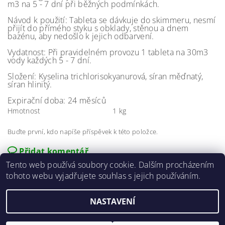
m3 na 5 - 7 dní při běžných podmínkách.
Návod k použití: Tableta se dávkuje do skimmeru, nesmí
přijít do přímého styku s obklady, stěnou a dnem
bazénu, aby nedošlo k jejich odbarvení.
Vydatnost: Při pravidelném provozu 1 tableta na 30m3
vody každých 5 - 7 dní.
Složení: Kyselina trichlorisokyanurová, síran měďnatý,
síran hlinitý.
Expirační doba: 24 měsíců
Hmotnost
1 kg
Buďte první, kdo napíše příspěvek k této položce.
Přidat komentář
Tento web používá soubory cookie. Dalším procházením
tohoto webu vyjadřujete souhlas s jejich používáním.
NASTAVENÍ
2026 ©
E-agro.cz
, všechna práva vyhrazena