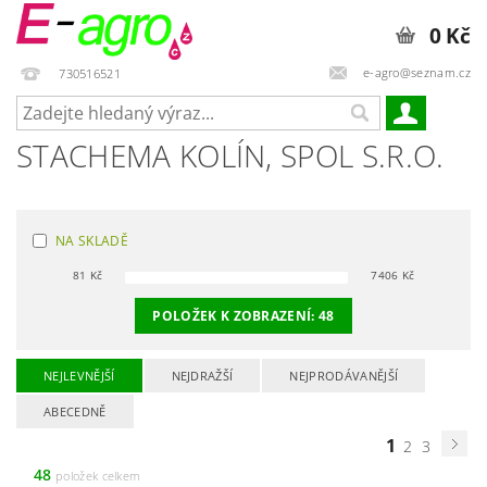
0 Kč
e-agro@seznam.cz
730516521
STACHEMA KOLÍN, SPOL S.R.O.
NA SKLADĚ
81
Kč
7406
Kč
POLOŽEK K ZOBRAZENÍ:
48
NEJLEVNĚJŠÍ
NEJDRAŽŠÍ
NEJPRODÁVANĚJŠÍ
ABECEDNĚ
1
2
3
48
položek celkem