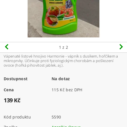
1
z 2
Vápenaté listové hnojivo Harmonie - vápník s dusíkem, hořčíkem a
mikroprvky. Účinkuje proti fyziologickým chorobám a poškození
ovoce (hořká pihovitost jablek, aj.).
Dostupnost
Na dotaz
Cena
115 Kč bez DPH
139 Kč
Kód produktu
5590