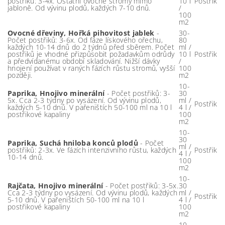
postřiků: 3-4x. Ostatní ovocné stromy mimo
10 l
Postřik
jabloně. Od vývinu plodů, každých 7-10 dnů.
/
100
m2
Ovocné dřeviny, Hořká pihovitost jablek
-
30-
Počet postřiků: 3-6x. Od fáze lískového ořechu,
80
každých 10-14 dnů do 2 týdnů před sběrem. Počet
ml /
postřiků je vhodné přizpůsobit požadavkům odrůdy
10 l
Postřik
a předvídanému období skladování. Nižší dávky
/
hnojení používat v raných fázích růstu stromů, vyšší
100
později.
m2
10-
Paprika, Hnojivo minerální
- Počet postřiků: 3-
30
5x. Cca 2-3 týdny po vysázení. Od vývinu plodů,
ml /
Postřik
každých 5-10 dnů. V pařeništích 50-100 ml na 10 l
4 l /
postřikové kapaliny
100
m2
10-
30
Paprika, Suchá hniloba konců plodů
- Počet
ml /
postřiků: 2-3x. Ve fázích intenzivního růstu, každých
Postřik
4 l /
10-14 dnů.
100
m2
10-
Rajčata, Hnojivo minerální
- Počet postřiků: 3-5x.
30
Cca 2-3 týdny po vysázení. Od vývinu plodů, každých
ml /
Postřik
5-10 dnů. V pařeništích 50-100 ml na 10 l
4 l /
postřikové kapaliny
100
m2
10-