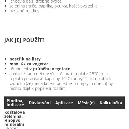
jahody a další drobné ovoce
zelenina (rajče, paprika, okurka, košťálová zel. aj.)
okrasné rostliny
JAK JEJ POUŽÍT?
postřik na listy
max. 6x za vegetaci
přihnojení
v průběhu vegetace
aplikujte ráno nebo večer při max. teplotě 25°C, min.
teplota postřikové kapaliny 10°C (při vyšších teplotách
vzduchu (zejména kolem poledne při teplých dnech) by
mohlo dojít k popálení rostlin)
Plodina,
Dávkování
Aplikace
Měsíc(e)
Kalkulačka
indikace
Košťálová
zelenina,
Hnojivo
minerální
- Počet