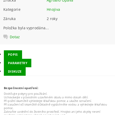
Značka
AgroBio Opava
Kategorie
Hnojiva
Záruka
2 roky
Položka byla vyprodána...
Dotaz
POPIS
PARAMETRY
DISKUZE
Bezpečnostní opatření:
Dodržujte pokyny pro používání.
Uchovávejte v původním uzavřeném obalu a mimo dosah dětí.
Při požití okamžitě vyhledejte lékařskou pomoc a ukažte označení.
Při zasažení očí okamžitě důkladně vypláchněte vodou a vyhledejte lékařskou
pomoc.
Zabraňte uvolnění do životního prostředí. Hnojivo ani jeho zbytky nesmí