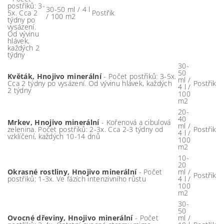
postřiků: 3-
30-50 ml / 4 l
5x. Cca 2
Postřik
/ 100 m2
týdny po
vysázení.
Od vývinu
hlávek,
každých 2
týdny
30-
50
Květák, Hnojivo minerální
- Počet postřiků: 3-5x.
ml /
Cca 2 týdny po vysázení. Od vývinu hlávek, každých
Postřik
4 l /
2 týdny
100
m2
20-
40
Mrkev, Hnojivo minerální
- Kořenová a cibulová
ml /
zelenina. Počet postřiků: 2-3x. Cca 2-3 týdny od
Postřik
4 l /
vzklíčení, každých 10-14 dnů
100
m2
10-
20
Okrasné rostliny, Hnojivo minerální
- Počet
ml /
Postřik
postřiků: 1-3x. Ve fázích intenzivního růstu
4 l /
100
m2
30-
50
Ovocné dřeviny, Hnojivo minerální
- Počet
ml /