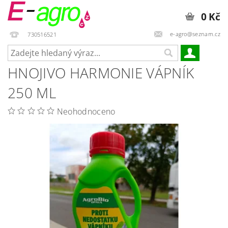
0 Kč
e-agro@seznam.cz
730516521
HNOJIVO HARMONIE VÁPNÍK
250 ML
Neohodnoceno