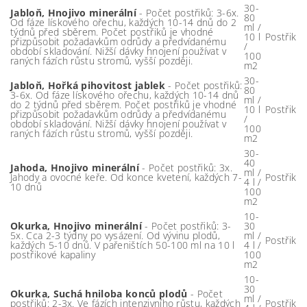
30-
Jabloň, Hnojivo minerální
- Počet postřiků: 3-6x.
80
Od fáze lískového ořechu, každých 10-14 dnů do 2
ml /
týdnů před sběrem. Počet postřiků je vhodné
10 l
Postřik
přizpůsobit požadavkům odrůdy a předvídanému
/
období skladování. Nižší dávky hnojení používat v
100
raných fázích růstu stromů, vyšší později.
m2
30-
Jabloň, Hořká pihovitost jablek
- Počet postřiků:
80
3-6x. Od fáze lískového ořechu, každých 10-14 dnů
ml /
do 2 týdnů před sběrem. Počet postřiků je vhodné
10 l
Postřik
přizpůsobit požadavkům odrůdy a předvídanému
/
období skladování. Nižší dávky hnojení používat v
100
raných fázích růstu stromů, vyšší později.
m2
30-
40
Jahoda, Hnojivo minerální
- Počet postřiků: 3x.
ml /
Jahody a ovocné keře. Od konce kvetení, každých 7-
Postřik
4 l /
10 dnů
100
m2
10-
Okurka, Hnojivo minerální
- Počet postřiků: 3-
30
5x. Cca 2-3 týdny po vysázení. Od vývinu plodů,
ml /
Postřik
každých 5-10 dnů. V pařeništích 50-100 ml na 10 l
4 l /
postřikové kapaliny
100
m2
10-
30
Okurka, Suchá hniloba konců plodů
- Počet
ml /
postřiků: 2-3x. Ve fázích intenzivního růstu, každých
Postřik