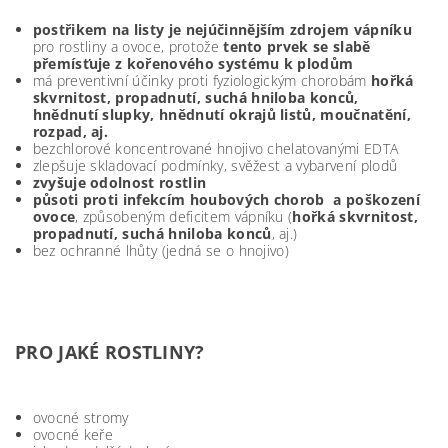
postřikem na listy je nejúčinnějším zdrojem vápníku
pro rostliny a ovoce, protože
tento prvek se slabě
přemísťuje z kořenového systému k plodům
má preventivní účinky proti fyziologickým chorobám
hořká
skvrnitost, propadnutí, suchá hniloba konců,
hnědnutí slupky, hnědnutí okrajů listů,
moučnatění,
rozpad, aj.
bezchlorové koncentrované hnojivo chelatovanými EDTA
zlepšuje skladovací podmínky, svěžest a vybarvení plodů
zvyšuje odolnost rostlin
půsoti proti infekcím houbových chorob a poškození
ovoce
, způsobeným deficitem vápníku (
hořká skvrnitost,
propadnutí, suchá hniloba konců
, aj.)
bez ochranné lhůty (jedná se o hnojivo)
PRO JAKÉ ROSTLINY?
ovocné stromy
ovocné keře