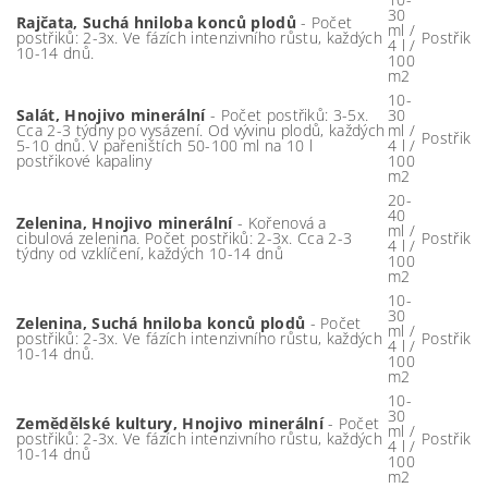
30
Rajčata, Suchá hniloba konců plodů
- Počet
ml /
postřiků: 2-3x. Ve fázích intenzivního růstu, každých
Postřik
4 l /
10-14 dnů.
100
m2
10-
Salát, Hnojivo minerální
- Počet postřiků: 3-5x.
30
Cca 2-3 týdny po vysázení. Od vývinu plodů, každých
ml /
Postřik
5-10 dnů. V pařeništích 50-100 ml na 10 l
4 l /
postřikové kapaliny
100
m2
20-
40
Zelenina, Hnojivo minerální
- Kořenová a
ml /
cibulová zelenina. Počet postřiků: 2-3x. Cca 2-3
Postřik
4 l /
týdny od vzklíčení, každých 10-14 dnů
100
m2
10-
30
Zelenina, Suchá hniloba konců plodů
- Počet
ml /
postřiků: 2-3x. Ve fázích intenzivního růstu, každých
Postřik
4 l /
10-14 dnů.
100
m2
10-
30
Zemědělské kultury, Hnojivo minerální
- Počet
ml /
postřiků: 2-3x. Ve fázích intenzivního růstu, každých
Postřik
4 l /
10-14 dnů
100
m2