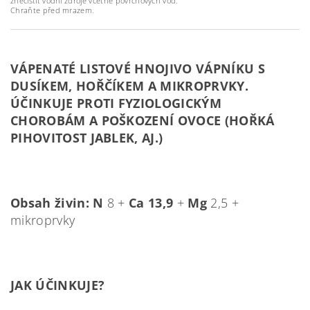
znečistit vodní zdroje včetně povrchových vod.
Chraňte před mrazem.
VÁPENATÉ LISTOVÉ HNOJIVO VÁPNÍKU S
DUSÍKEM, HOŘČÍKEM A MIKROPRVKY.
ÚČINKUJE PROTI FYZIOLOGICKÝM
CHOROBÁM A POŠKOZENÍ OVOCE (HOŘKÁ
PIHOVITOST JABLEK, AJ.)
Obsah živin:
N
8 +
Ca 13,9
+
Mg
2,5 +
mikroprvky
JAK ÚČINK
UJE?