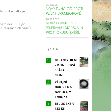
26.1.2026
NOVÝ FUNGICID PROTI
ích. Florbalka je
PLÍSNI BRAMBOROVÉ
20.10.2025
NOVÁ FORMULACE
známkou IFF. Tyto
PŘÍPRAVKU MORSUVIN
ebo rekreačních hráčů.
PROTI OKUSU ZVĚŘÍ.
TOP 5
BELANTY 18 ML
- MONILIOVÁ
SPÁLA
50 Kč
VÝDEJNÍ
HADICE NA
NAFTU 6 M
1 906 Kč
BELLIS 3X8 G
133 Kč