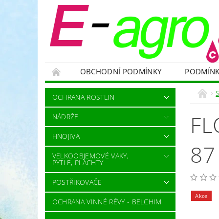
OBCHODNÍ PODMÍNKY
PODMÍNK
NÁDRŽE
HNOJIVA
VELKOOBJEMOVÉ
OCHRANA ROSTLIN
RODENTICIDY - PROTI HLODAVCŮM
OC
FL
NÁDRŽE
OCHRANNÉ POMŮCKY A PRACOVNÍ OBLEČENÍ
HNOJIVA
NÁHRADNÍ DÍLY A SERVIS
VÝPRODEJ ZÁS
87
VELKOOBJEMOVÉ VAKY,
PYTLE, PLACHTY
POSTŘIKOVAČE
Akce
OCHRANA VINNÉ RÉVY - BELCHIM