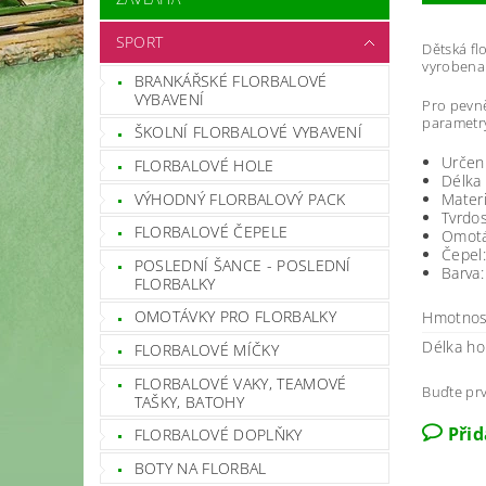
SPORT
Dětská fl
vyrobena
BRANKÁŘSKÉ FLORBALOVÉ
VYBAVENÍ
Pro pevně
parametry
ŠKOLNÍ FLORBALOVÉ VYBAVENÍ
Určení
FLORBALOVÉ HOLE
Délka
VÝHODNÝ FLORBALOVÝ PACK
Materi
Tvrdo
FLORBALOVÉ ČEPELE
Omotá
Čepel
POSLEDNÍ ŠANCE - POSLEDNÍ
Barva
FLORBALKY
OMOTÁVKY PRO FLORBALKY
Hmotnos
Délka ho
FLORBALOVÉ MÍČKY
FLORBALOVÉ VAKY, TEAMOVÉ
Buďte prv
TAŠKY, BATOHY
Při
FLORBALOVÉ DOPLŇKY
BOTY NA FLORBAL