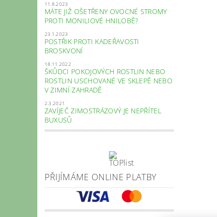
11.8.2023
MÁTE JIŽ OŠETŘENY OVOCNÉ STROMY
PROTI MONILIOVÉ HNILOBĚ?
23.1.2023
POSTŘIK PROTI KADEŘAVOSTI
BROSKVONÍ
18.11.2022
ŠKŮDCI POKOJOVÝCH ROSTLIN NEBO
ROSTLIN USCHOVANÉ VE SKLEPĚ NEBO
V ZIMNÍ ZAHRADĚ
2.3.2021
ZAVÍJEČ ZIMOSTRÁZOVÝ JE NEPŘÍTEL
BUXUSŮ
PŘIJÍMÁME ONLINE PLATBY