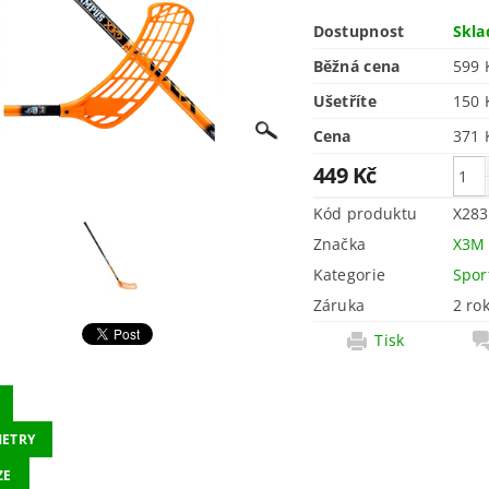
Dostupnost
Skl
Běžná cena
599 
Ušetříte
150
Cena
449 Kč
Kód produktu
X283
Značka
X3M
Kategorie
Spor
Záruka
2 ro
Tisk
ETRY
ZE