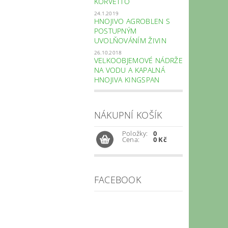
KORVETTO
24.1.2019
HNOJIVO AGROBLEN S
POSTUPNÝM
UVOLŇOVÁNÍM ŽIVIN
26.10.2018
VELKOOBJEMOVÉ NÁDRŽE
NA VODU A KAPALNÁ
HNOJIVA KINGSPAN
NÁKUPNÍ KOŠÍK
Položky:
0
Cena:
0 Kč
FACEBOOK