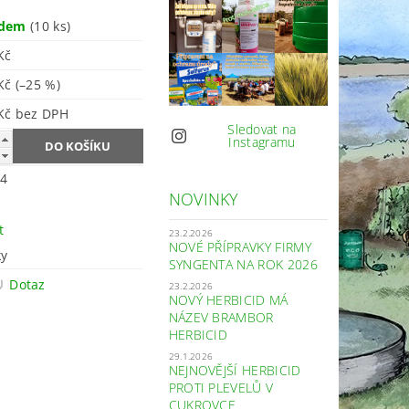
adem
(10 ks)
Kč
 Kč
(–25 %)
371 Kč bez DPH
Sledovat na
Instagramu
4
NOVINKY
t
23.2.2026
NOVÉ PŘÍPRAVKY FIRMY
ky
SYNGENTA NA ROK 2026
Dotaz
23.2.2026
NOVÝ HERBICID MÁ
NÁZEV BRAMBOR
HERBICID
29.1.2026
NEJNOVĚJŠÍ HERBICID
PROTI PLEVELŮ V
CUKROVCE