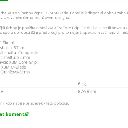
orbalka s oblíbenou čepelí X3M M-Blade. Čepel je k dispozici v obou zahnut
 v lakovaném černo-oranžovém designu.
jší úchop je použita omotávka X3M Core Grip. Florbalka je certifikovaná 
, spolu s tvrdostí 32 ji předurčují pro to nejširší spektrum začínajících n
: Školní
 shaftu: 87 cm
ál shaftu: Composite
st shaftu: 32 mm
vka: X3M Core Grip
: X3M M-Blade
: Oranžová/černá
t
6 kg
le
87/98 cm
ní, kdo napíše příspěvek k této položce.
dat komentář