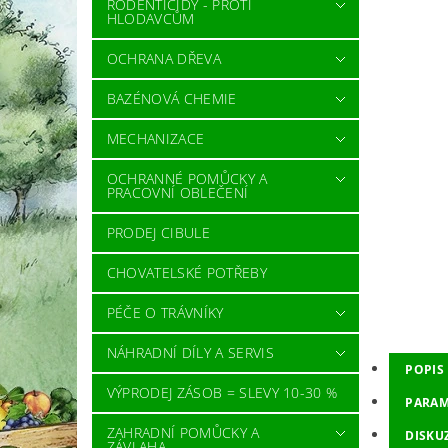
RODENTICIDY - PROTI
HLODAVCŮM
OCHRANA DŘEVA
BAZÉNOVÁ CHEMIE
MECHANIZACE
OCHRANNÉ POMŮCKY A
PRACOVNÍ OBLEČENÍ
PRODEJ CIBULE
CHOVATELSKÉ POTŘEBY
PÉČE O TRÁVNÍKY
NÁHRADNÍ DÍLY A SERVIS
POPIS
VÝPRODEJ ZÁSOB = SLEVY 10-30 %
PARAM
ZAHRADNÍ POMŮCKY A
DISKU
ZÁVLAHA