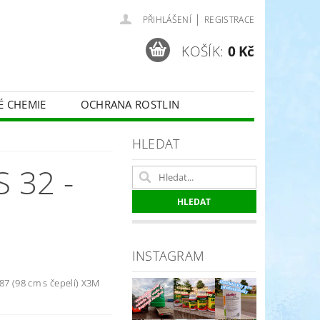
|
PŘIHLÁŠENÍ
REGISTRACE
KOŠÍK:
0 Kč
É CHEMIE
OCHRANA ROSTLIN
 VINNÉ RÉVY - BELCHIM
HLEDAT
 32 -
ČE O TRÁVNÍKY
SPORT
INSTAGRAM
 87 (98 cm s čepelí) X3M