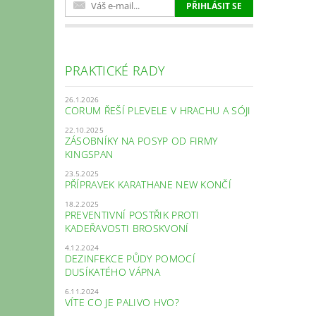
PRAKTICKÉ RADY
26.1.2026
CORUM ŘEŠÍ PLEVELE V HRACHU A SÓJI
22.10.2025
ZÁSOBNÍKY NA POSYP OD FIRMY
KINGSPAN
23.5.2025
PŘÍPRAVEK KARATHANE NEW KONČÍ
18.2.2025
PREVENTIVNÍ POSTŘIK PROTI
KADEŘAVOSTI BROSKVONÍ
4.12.2024
DEZINFEKCE PŮDY POMOCÍ
DUSÍKATÉHO VÁPNA
6.11.2024
VÍTE CO JE PALIVO HVO?