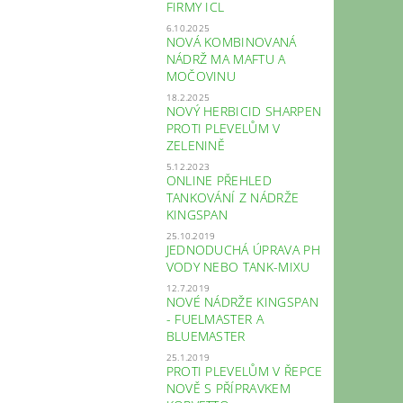
FIRMY ICL
6.10.2025
NOVÁ KOMBINOVANÁ
NÁDRŽ MA MAFTU A
MOČOVINU
18.2.2025
NOVÝ HERBICID SHARPEN
PROTI PLEVELŮM V
ZELENINĚ
5.12.2023
ONLINE PŘEHLED
TANKOVÁNÍ Z NÁDRŽE
KINGSPAN
25.10.2019
JEDNODUCHÁ ÚPRAVA PH
VODY NEBO TANK-MIXU
12.7.2019
NOVÉ NÁDRŽE KINGSPAN
- FUELMASTER A
BLUEMASTER
25.1.2019
PROTI PLEVELŮM V ŘEPCE
NOVĚ S PŘÍPRAVKEM