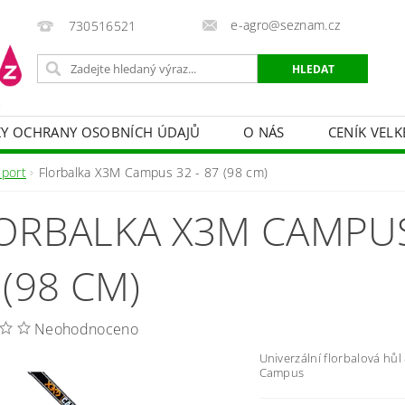
e-agro@seznam.cz
730516521
Y OCHRANY OSOBNÍCH ÚDAJŮ
O NÁS
CENÍK VELK
 VAKY, PYTLE, PLACHTY
POSTŘIKOVAČE
OCHRANA
Sport
Florbalka X3M Campus 32 - 87 (98 cm)
HRANA DŘEVA
BAZÉNOVÁ CHEMIE
MECHANIZACE
ORBALKA X3M CAMPUS
PRODEJ CIBULE
CHOVATELSKÉ POTŘEBY
PÉ
OB = SLEVY 10-30 %
ZAHRADNÍ POMŮCKY A ZÁVLAHA
 (98 CM)
Neohodnoceno
Univerzální florbalová hůl
Campus