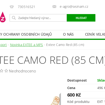
e-agro@seznam.cz
730516521
Y OCHRANY OSOBNÍCH ÚDAJŮ
O NÁS
CENÍK VELK
 VAKY, PYTLE, PLACHTY
POSTŘIKOVAČE
OCHRANA
Sport
Novinka EXTEE a MPS
Extee Camo Red (85 cm)
HRANA DŘEVA
BAZÉNOVÁ CHEMIE
MECHANIZACE
TEE CAMO RED (85 CM
PRODEJ CIBULE
CHOVATELSKÉ POTŘEBY
PÉ
OB = SLEVY 10-30 %
ZAHRADNÍ POMŮCKY A ZÁVLAHA
Neohodnoceno
Dostupnost
Skl
Cena
600 Kč
Kód produktu
EXT 