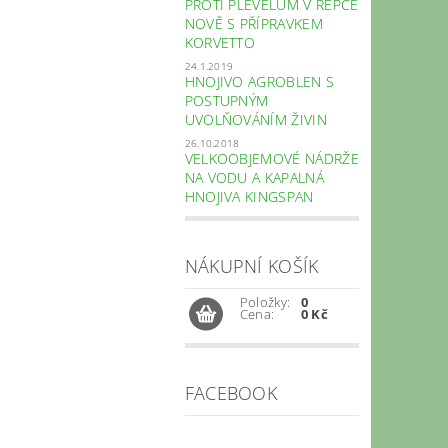
PROTI PLEVELŮM V ŘEPCE
NOVĚ S PŘÍPRAVKEM
KORVETTO
24.1.2019
HNOJIVO AGROBLEN S
POSTUPNÝM
UVOLŇOVÁNÍM ŽIVIN
26.10.2018
VELKOOBJEMOVÉ NÁDRŽE
NA VODU A KAPALNÁ
HNOJIVA KINGSPAN
NÁKUPNÍ KOŠÍK
Položky:
0
Cena:
0 Kč
FACEBOOK