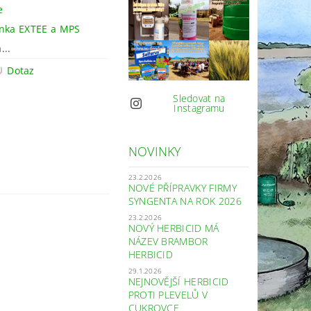
e
nka EXTEE a MPS
...
Dotaz
Sledovat na
Instagramu
NOVINKY
23.2.2026
NOVÉ PŘÍPRAVKY FIRMY
SYNGENTA NA ROK 2026
23.2.2026
NOVÝ HERBICID MÁ
NÁZEV BRAMBOR
HERBICID
29.1.2026
NEJNOVĚJŠÍ HERBICID
PROTI PLEVELŮ V
CUKROVCE