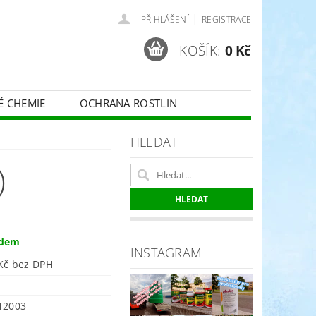
|
PŘIHLÁŠENÍ
REGISTRACE
KOŠÍK:
0 Kč
É CHEMIE
OCHRANA ROSTLIN
 VINNÉ RÉVY - BELCHIM
HLEDAT
)
ČE O TRÁVNÍKY
SPORT
adem
INSTAGRAM
496 Kč bez DPH
12003