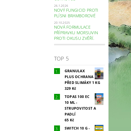
26.1.2026
NOVÝ FUNGICID PROTI
PLÍSNI BRAMBOROVÉ
20.10.2025
NOVÁ FORMULACE
PŘÍPRAVKU MORSUVIN
PROTI OKUSU ZVĚŘÍ.
TOP 5
GRANULAX
PLUS OCHRANA
PŘED SLIMÁKY 1 KG
329 Kč
TOPAS 100 EC
10 ML -
STRUPOVITOST A
PADLÍ
65 Kč
SWITCH 10 G -