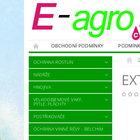
OBCHODNÍ PODMÍNKY
PODMÍNK
NÁDRŽE
HNOJIVA
VELKOOBJEMOVÉ
OCHRANA ROSTLIN
RODENTICIDY - PROTI HLODAVCŮM
OC
EX
NÁDRŽE
OCHRANNÉ POMŮCKY A PRACOVNÍ OBLEČENÍ
HNOJIVA
NÁHRADNÍ DÍLY A SERVIS
VÝPRODEJ ZÁS
VELKOOBJEMOVÉ VAKY,
PYTLE, PLACHTY
POSTŘIKOVAČE
OCHRANA VINNÉ RÉVY - BELCHIM