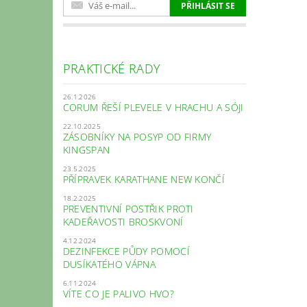
PRAKTICKÉ RADY
26.1.2026
CORUM ŘEŠÍ PLEVELE V HRACHU A SÓJI
22.10.2025
ZÁSOBNÍKY NA POSYP OD FIRMY
KINGSPAN
23.5.2025
PŘÍPRAVEK KARATHANE NEW KONČÍ
18.2.2025
PREVENTIVNÍ POSTŘIK PROTI
KADEŘAVOSTI BROSKVONÍ
4.12.2024
DEZINFEKCE PŮDY POMOCÍ
DUSÍKATÉHO VÁPNA
6.11.2024
VÍTE CO JE PALIVO HVO?