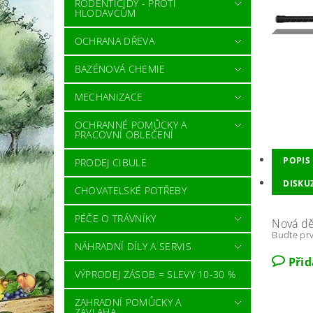
RODENTICIDY - PROTI
HLODAVCŮM
OCHRANA DŘEVA
BAZÉNOVÁ CHEMIE
MECHANIZACE
OCHRANNÉ POMŮCKY A
PRACOVNÍ OBLEČENÍ
POPIS
PRODEJ CIBULE
DISKU
CHOVATELSKÉ POTŘEBY
PÉČE O TRÁVNÍKY
Nová dě
Buďte prv
NÁHRADNÍ DÍLY A SERVIS
Při
VÝPRODEJ ZÁSOB = SLEVY 10-30 %
ZAHRADNÍ POMŮCKY A
ZÁVLAHA