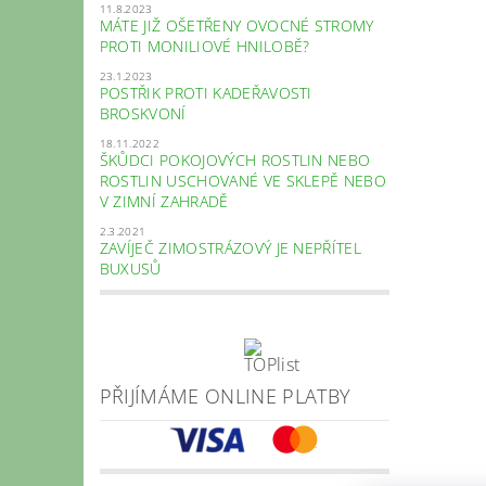
11.8.2023
MÁTE JIŽ OŠETŘENY OVOCNÉ STROMY
PROTI MONILIOVÉ HNILOBĚ?
23.1.2023
POSTŘIK PROTI KADEŘAVOSTI
BROSKVONÍ
18.11.2022
ŠKŮDCI POKOJOVÝCH ROSTLIN NEBO
ROSTLIN USCHOVANÉ VE SKLEPĚ NEBO
V ZIMNÍ ZAHRADĚ
2.3.2021
ZAVÍJEČ ZIMOSTRÁZOVÝ JE NEPŘÍTEL
BUXUSŮ
PŘIJÍMÁME ONLINE PLATBY