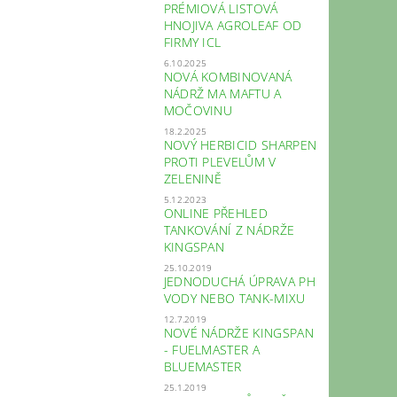
PRÉMIOVÁ LISTOVÁ
HNOJIVA AGROLEAF OD
FIRMY ICL
6.10.2025
NOVÁ KOMBINOVANÁ
NÁDRŽ MA MAFTU A
MOČOVINU
18.2.2025
NOVÝ HERBICID SHARPEN
PROTI PLEVELŮM V
ZELENINĚ
5.12.2023
ONLINE PŘEHLED
TANKOVÁNÍ Z NÁDRŽE
KINGSPAN
25.10.2019
JEDNODUCHÁ ÚPRAVA PH
VODY NEBO TANK-MIXU
12.7.2019
NOVÉ NÁDRŽE KINGSPAN
- FUELMASTER A
BLUEMASTER
25.1.2019