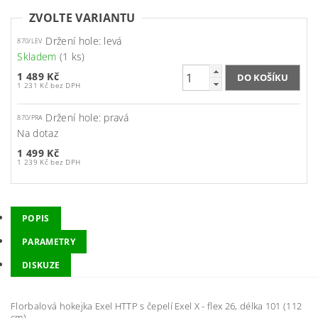
ZVOLTE VARIANTU
Držení hole: levá
870/LEV
Skladem
(1 ks)
1 489 Kč
1 231 Kč bez DPH
Držení hole: pravá
870/PRA
Na dotaz
1 499 Kč
1 239 Kč bez DPH
POPIS
PARAMETRY
DISKUZE
Florbalová hokejka Exel HTTP s čepelí Exel X - flex 26, délka 101 (112
cm)