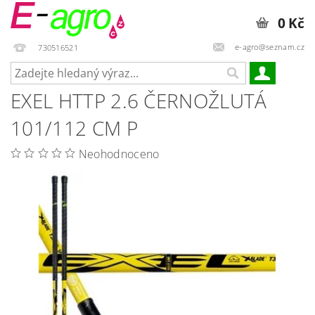
0 Kč
e-agro@seznam.cz
730516521
EXEL HTTP 2.6 ČERNOŽLUTÁ
101/112 CM P
Neohodnoceno