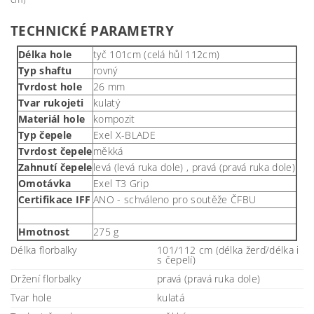
TECHNICKÉ PARAMETRY
Délka hole
tyč 101cm (celá hůl 112cm)
Typ shaftu
rovný
Tvrdost hole
26 mm
Tvar rukojeti
kulatý
Materiál hole
kompozit
Typ čepele
Exel X-BLADE
Tvrdost čepele
měkká
Zahnutí čepele
levá (levá ruka dole) , pravá (pravá ruka dole)
Omotávka
Exel T3 Grip
Certifikace IFF
ANO - schváleno pro soutěže ČFBU
Hmotnost
275 g
Délka florbalky
101/112 cm (délka žerď/délka i
s čepelí)
Držení florbalky
pravá (pravá ruka dole)
Tvar hole
kulatá