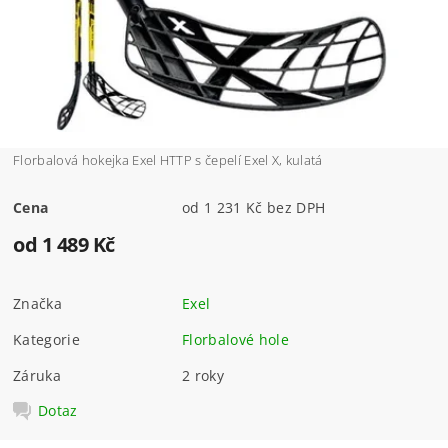
Florbalová hokejka Exel HTTP s čepelí Exel X, kulatá
Cena
od 1 231 Kč bez DPH
od 1 489 Kč
Značka
Exel
Kategorie
Florbalové hole
Záruka
2 roky
Dotaz