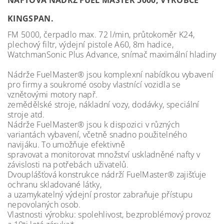
NAFTOVÁ NÁDRŽ FUEL MASTER 5000, VÝROBCE
KINGSPAN.
FM 5000, čerpadlo max. 72 l/min, průtokoměr K24,
plechový filtr, výdejní pistole A60, 8m hadice,
WatchmanSonic Plus Advance, snímač maximální hladiny
Nádrže FuelMaster® jsou komplexní nabídkou vybavení
pro firmy a soukromé osoby vlastnící vozidla se
vznětovými motory např.
zemědělské stroje, nákladní vozy, dodávky, speciální
stroje atd.
Nádrže FuelMaster® jsou k dispozici v různých
variantách vybavení, včetně snadno použitelného
navijáku. To umožňuje efektivně
spravovat a monitorovat množství uskladněné nafty v
závislosti na potřebách uživatelů.
Dvouplášťová konstrukce nádrží FuelMaster® zajišťuje
ochranu skladované látky,
a uzamykatelný výdejní prostor zabraňuje přístupu
nepovolaných osob.
Vlastnosti výrobku: spolehlivost, bezproblémový provoz