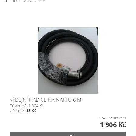
a 10ti letá záruka*
VÝDEJNÍ HADICE NA NAFTU 6 M
Původně:
1 924 Kč
Ušetříte
:
18 Kč
1 575 Kč bez DPH
1 906 Kč