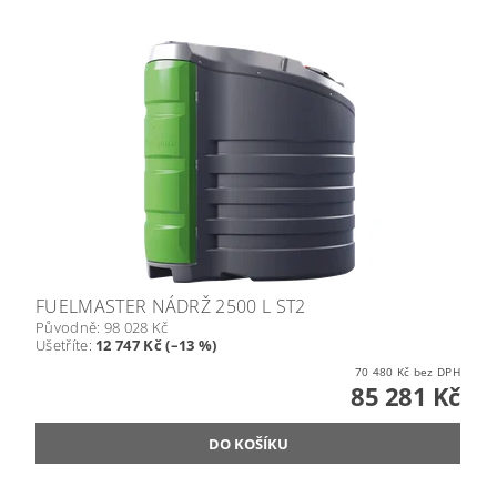
FUELMASTER NÁDRŽ 2500 L ST2
Původně:
98 028 Kč
Ušetříte
:
12 747 Kč (–13 %)
70 480 Kč bez DPH
85 281 Kč