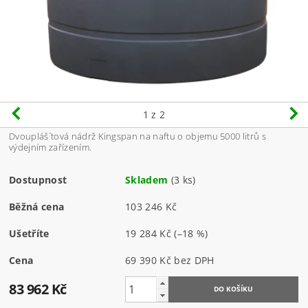
1
z 2
Dvoupláš´tová nádrž Kingspan na naftu o objemu 5000 litrů s
výdejním zařízením.
Dostupnost
Skladem
(3 ks)
Běžná cena
103 246 Kč
Ušetříte
19 284 Kč
(–18 %)
Cena
69 390 Kč bez DPH
83 962 Kč