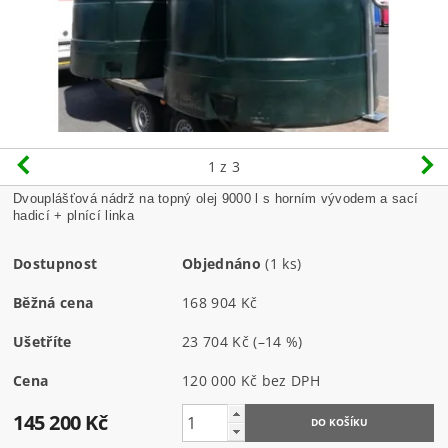
1
z 3
Dvouplášťová nádrž na topný olej 9000 l s horním vývodem a sací
hadicí + plnící linka
Dostupnost
Objednáno
(1 ks)
Běžná cena
168 904 Kč
Ušetříte
23 704 Kč
(–14 %)
Cena
120 000 Kč bez DPH
145 200 Kč