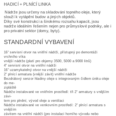
HADICÍ + PLNÍCÍ LINKA
Nádrže jsou určeny na skladování topného oleje, který
slouží k vytápění budov a jiných objektů.
Díky své konstrukci a širokému rozsahu kapacit, jsou
nadrže ideálním řešením nejen pro průmyslové podniky, ale i
pro privatní sektor (domy, byty).
STANDARDNÍ VYBAVENÍ
16“ servisní otvor na vnitřní nádrži, přístupný po demontáži
vrchního víka
vnější nádrže (platí pro objemy 3500, 5000 a 9000 litrů)
4“ servisní otvor na vnitřní nádrži
16“ uzamykatelný otvor na vnější nádrži
2“ plnící armatura (vnější závit) vnitřní nádrže
Bezdrátový senzor hladiny oleje s integrovaným čidlem úniku oleje
do me-
zipláště
Nádrže instalované ve vnitřním prostředí: tři 2“ armatury s vnějším
závi-
tem pro plnění, vývod oleje a ventilaci
Nádrže instalované ve venkovním prostředí: 2“ plnící armatura s
vnějším
závitem na vnitřní nádrži (pro instalaci horního vývodu nebo