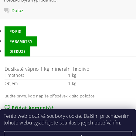
Dotaz
POPIS
PARAMETRY
DISKUZE
Dusíkaté vápno 1 kg minerální hnojivo
Hmotnost
1 kg
Objem
1 kg
Buďte první, kdo napíše příspěvek k této položce.
Přidat komentář
Tento web používá soubory cookie. Dalším procházením
tohoto webu vyjadřujete souhlas s jejich používáním.