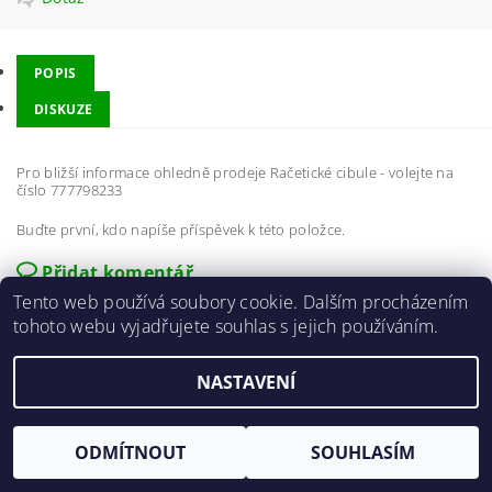
POPIS
DISKUZE
Pro bližší informace ohledně prodeje Račetické cibule - volejte na
číslo 777798233
Buďte první, kdo napíše příspěvek k této položce.
Přidat komentář
Tento web používá soubory cookie. Dalším procházením
tohoto webu vyjadřujete souhlas s jejich používáním.
NASTAVENÍ
2026 ©
E-agro.cz
, všechna práva vyhrazena
Vytvořil Shoptet
ODMÍTNOUT
SOUHLASÍM